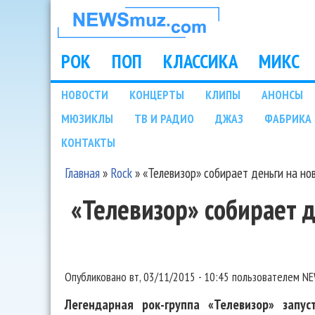
НОВОСТИ
МУЗЫКИ И
РОК
ПОП
КЛАССИКА
МИКС
Main menu
ШОУ БИЗНЕСА
НОВОСТИ
КОНЦЕРТЫ
КЛИПЫ
АНОНСЫ
Подразделы
МЮЗИКЛЫ
ТВ И РАДИО
ДЖАЗ
ФАБРИКА 
NEWSMUZ.COM
КОНТАКТЫ
Главная
»
Rock
»
«Телевизор» собирает деньги на но
Вы здесь
«Телевизор» собирает 
Опубликовано
вт, 03/11/2015 - 10:45
пользователем
NE
Легендарная рок-группа «Телевизор» запус