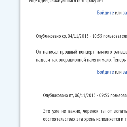
еще один, свихнувшийся под сраку лет.
Войдите
или
за
Он написал прошлый концерт
Опубликовано
ср, 04/11/2015 - 10:35
пользовате
Он написал прошлый концерт намного раньше 
надо, и так операционной памяти мало. Теперь 
Войдите
или
за
Это уже не важно, черенок т
Опубликовано
пт, 06/11/2015 - 09:55
пользов
Это уже не важно, черенок ты от лопаты
обстоятельствах эта хрень исполняется и т