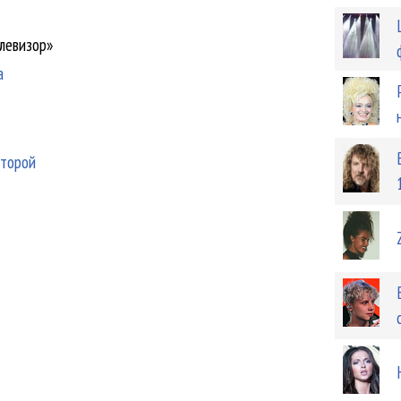
левизор»
а
второй