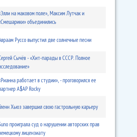
«Элли на маковом поле», Максим Лутчак и
«Смешарики» объединились
Авраам Руссо выпустил две солнечные песни
Сергей Сычёв - «Хит-парады в СССР. Полное
исследование»
«Рианна работает в студии», - проговорился ее
партнер A$AP Rocky
Гленн Хьюз завершил свою гастрольную карьеру
Suno проиграла суд о нарушении авторских прав
немецкому лицензиату