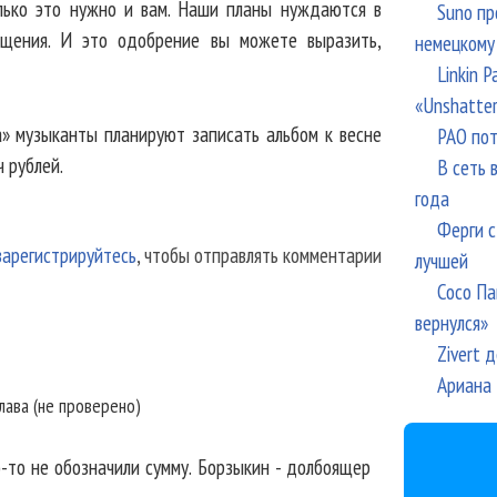
олько это нужно и вам. Наши планы нуждаются в
Suno пр
ощения. И это одобрение вы можете выразить,
немецкому
Linkin 
«Unshatte
» музыканты планируют записать альбом к весне
РАО пот
 рублей.
В сеть 
года
Ферги с
зарегистрируйтесь
, чтобы отправлять комментарии
лучшей
Сосо Па
вернулся»
Zivert 
Ариана 
лава (не проверено)
о-то не обозначили сумму. Борзыкин - долбоящер