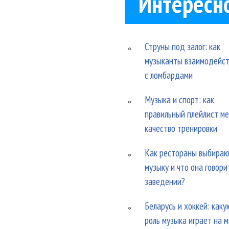
Интересн
Струны под залог: как
музыканты взаимодейс
с ломбардами
Музыка и спорт: как
правильный плейлист м
качество тренировки
Как рестораны выбира
музыку и что она говори
заведении?
Беларусь и хоккей: каку
роль музыка играет на 