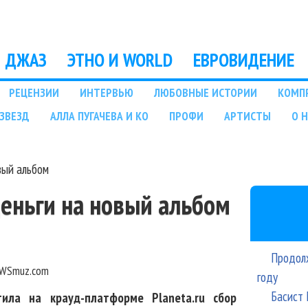
Перейти к основному
содержанию
ДЖАЗ
ЭТНО И WORLD
ЕВРОВИДЕНИЕ
РЕЦЕНЗИИ
ИНТЕРВЬЮ
ЛЮБОВНЫЕ ИСТОРИИ
КОМП
ЗВЕЗД
АЛЛА ПУГАЧЕВА И КО
ПРОФИ
АРТИСТЫ
О 
вый альбом
деньги на новый альбом
Продолж
WSmuz.com
году
Басист 
тила на крауд-платформе Planeta.ru сбор