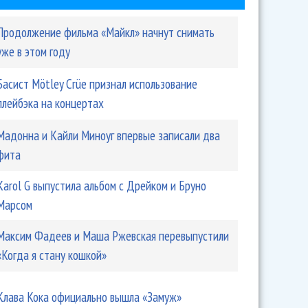
Продолжение фильма «Майкл» начнут снимать
уже в этом году
Басист Mötley Crüe признал использование
плейбэка на концертах
Мадонна и Кайли Миноуг впервые записали два
фита
Karol G выпустила альбом с Дрейком и Бруно
Марсом
Максим Фадеев и Маша Ржевская перевыпустили
«Когда я стану кошкой»
Клава Кока официально вышла «Замуж»