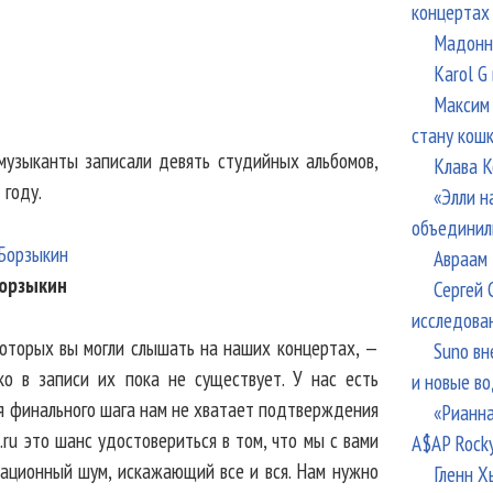
концертах
Мадонна
Karol G
Максим 
стану кош
 музыканты записали девять студийных альбомов,
Клава К
 году.
«Элли н
объединил
Авраам 
орзыкин
Сергей 
исследова
 которых вы могли слышать на наших концертах, —
Suno вн
о в записи их пока не существует. У нас есть
и новые в
ля финального шага нам не хватает подтверждения
«Рианна
a.ru это шанс удостовериться в том, что мы с вами
A$AP Rock
мационный шум, искажающий все и вся. Нам нужно
Гленн Х