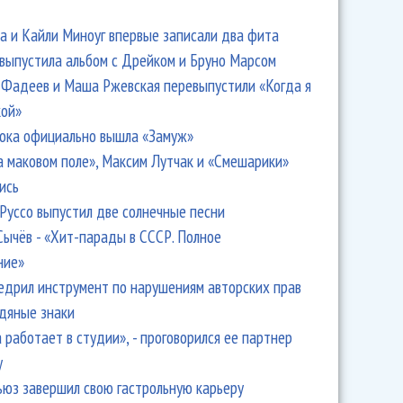
 и Кайли Миноуг впервые записали два фита
 выпустила альбом с Дрейком и Бруно Марсом
Фадеев и Маша Ржевская перевыпустили «Когда я
кой»
ока официально вышла «Замуж»
а маковом поле», Максим Лутчак и «Смешарики»
ись
Руссо выпустил две солнечные песни
Сычёв - «Хит-парады в СССР. Полное
ние»
едрил инструмент по нарушениям авторских прав
одяные знаки
 работает в студии», - проговорился ее партнер
y
ьюз завершил свою гастрольную карьеру