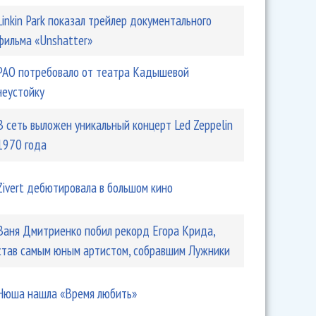
Linkin Park показал трейлер документального
фильма «Unshatter»
РАО потребовало от театра Кадышевой
неустойку
В сеть выложен уникальный концерт Led Zeppelin
1970 года
Zivert дебютировала в большом кино
Ваня Дмитриенко побил рекорд Егора Крида,
став самым юным артистом, собравшим Лужники
Нюша нашла «Время любить»