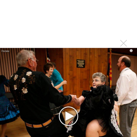
Karol G выпустила альбом с Дрейком и Бруно
Марсом
Максим Фадеев и Маша Ржевская перевыпустили
«Когда я стану кошкой»
Клава Кока официально вышла «Замуж»
«Элли на маковом поле», Максим Лутчак и
i
«Смешарики» объединились
Авраам Руссо выпустил две солнечные песни
Сергей Сычёв - «Хит-парады в СССР. Полное
исследование»
Suno внедрил инструмент по нарушениям авторских
прав и новые водяные знаки
«Рианна работает в студии», - проговорился ее
партнер A$AP Rocky
Гленн Хьюз завершил свою гастрольную карьеру
Suno проиграла суд о нарушении авторских прав