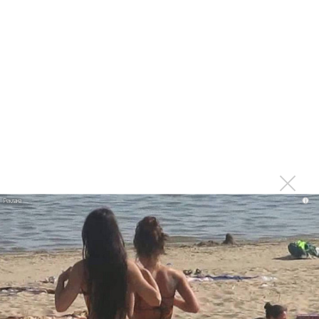
Сергей Сычёв - «Хит-парады в СССР. Полное
исследование»
Suno внедрил инструмент по нарушениям авторских
прав и новые водяные знаки
«Рианна работает в студии», - проговорился ее
партнер A$AP Rocky
Гленн Хьюз завершил свою гастрольную карьеру
Suno проиграла суд о нарушении авторских прав
немецкому лицензиату
Linkin Park показал трейлер документального фильма
i
«Unshatter»
РАО потребовало от театра Кадышевой неустойку
В сеть выложен уникальный концерт Led Zeppelin
1970 года
Ферги стала петь в Black Eyed Peas, чтобы стать
лучшей