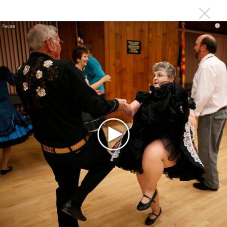
исследование»
Suno внедрил инструмент по нарушениям авторских
i
прав и новые водяные знаки
«Рианна работает в студии», - проговорился ее
партнер A$AP Rocky
Гленн Хьюз завершил свою гастрольную карьеру
Suno проиграла суд о нарушении авторских прав
немецкому лицензиату
Linkin Park показал трейлер документального фильма
«Unshatter»
РАО потребовало от театра Кадышевой неустойку
В сеть выложен уникальный концерт Led Zeppelin
1970 года
Ферги стала петь в Black Eyed Peas, чтобы стать
лучшей
Сосо Павлиашвили и Максим Фадеев показали клип «Я