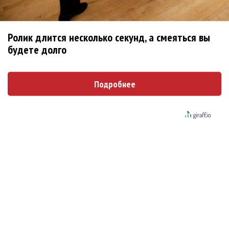
не вернулся»
Zivert дебютировала в большом кино
Ролик длится несколько секунд, а смеяться вы
будете долго
Новое
Подробнее
Ариана Гранде сделает перерыв в
публичности
Группа Dabro добилась отмены бренда
ресторана Da'Bro
Солиста 30 Seconds To Mars несколько
женщин обвинили в сексуальном насилии над
детьми
BTS обиделись и не станут принимать