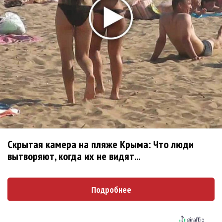
Zivert дебютировала в большом кино
Ариана Гранде сделает перерыв в публичности
Новое
Ариана Гранде сделает перерыв в
публичности
Группа Dabro добилась отмены бренда
ресторана Da'Bro
Скрытая камера на пляже Крыма: Что люди
вытворяют, когда их не видят...
Солиста 30 Seconds To Mars несколько
женщин обвинили в сексуальном насилии над
Подробнее
детьми
BTS обиделись и не станут принимать