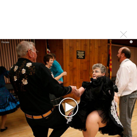
«Unshatter»
РАО потребовало от театра Кадышевой неустойку
В сеть выложен уникальный концерт Led Zeppelin
1970 года
Ферги стала петь в Black Eyed Peas, чтобы стать
i
лучшей
Сосо Павлиашвили и Максим Фадеев показали клип «Я
не вернулся»
Zivert дебютировала в большом кино
Новое
Kara Kross обнимает каждый «Новый день»