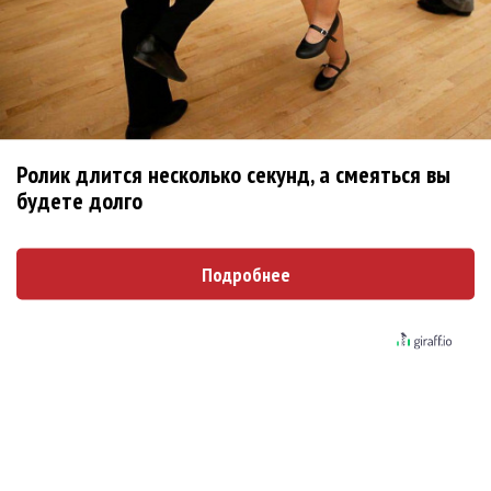
Продолжение фильма «Майкл» начнут
снимать уже в этом году
Басист Mötley Crüe признал использование
плейбэка на концертах
Мадонна и Кайли Миноуг впервые записали
Ролик длится несколько секунд, а смеяться вы
будете долго
два фита
Karol G выпустила альбом с Дрейком и Бруно
Подробнее
Марсом
Максим Фадеев и Маша Ржевская
перевыпустили «Когда я стану кошкой»
Клава Кока официально вышла «Замуж»