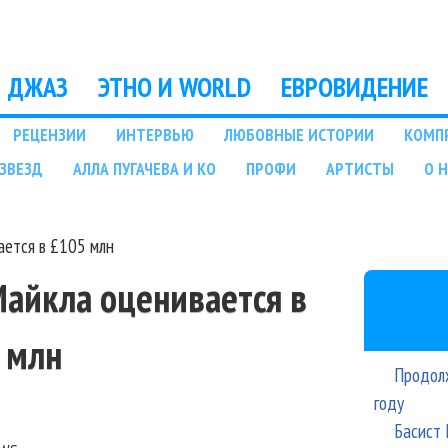
Перейти к основному
содержанию
ДЖАЗ
ЭТНО И WORLD
ЕВРОВИДЕНИЕ
РЕЦЕНЗИИ
ИНТЕРВЬЮ
ЛЮБОВНЫЕ ИСТОРИИ
КОМП
ЗВЕЗД
АЛЛА ПУГАЧЕВА И КО
ПРОФИ
АРТИСТЫ
О 
ется в £105 млн
айкла оценивается в
 млн
Продолж
году
Басист 