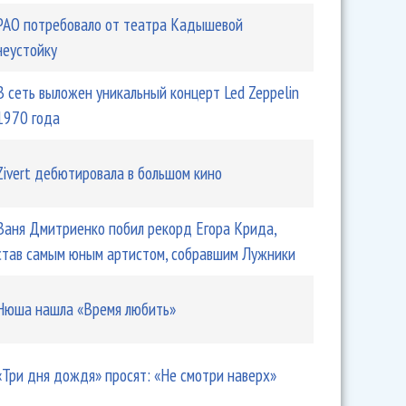
РАО потребовало от театра Кадышевой
неустойку
В сеть выложен уникальный концерт Led Zeppelin
1970 года
Zivert дебютировала в большом кино
Ваня Дмитриенко побил рекорд Егора Крида,
став самым юным артистом, собравшим Лужники
Нюша нашла «Время любить»
«Три дня дождя» просят: «Не смотри наверх»