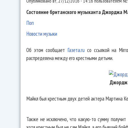
Опубликовано
вт, 27/12/2016 - 14:16
пользователем
NE
Состояние британского музыканта Джорджа Ма
Поп
Новости музыки
Об этом сообщает
Газета.ru
со ссылкой на Mirro
распределена между его крестными детьми.
Джордж
Майкл был крестным двух детей актера Мартина Ке
Также не исключено, что какую-то сумму получит 
хотя крестным был не сам Майкл, а его бывший бойф