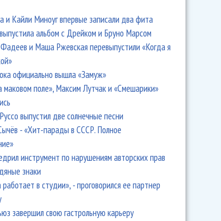
 и Кайли Миноуг впервые записали два фита
 выпустила альбом с Дрейком и Бруно Марсом
Фадеев и Маша Ржевская перевыпустили «Когда я
кой»
ока официально вышла «Замуж»
а маковом поле», Максим Лутчак и «Смешарики»
ись
Руссо выпустил две солнечные песни
Сычёв - «Хит-парады в СССР. Полное
ние»
едрил инструмент по нарушениям авторских прав
одяные знаки
 работает в студии», - проговорился ее партнер
y
ьюз завершил свою гастрольную карьеру