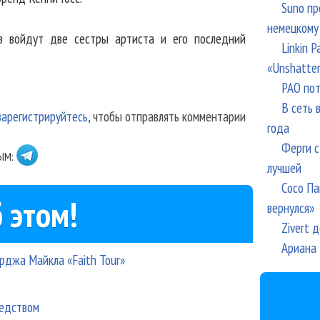
Suno пр
немецкому
ов войдут две сестры артиста и его последний
Linkin 
«Unshatte
РАО пот
В сеть 
зарегистрируйтесь
, чтобы отправлять комментарии
года
Ферги с
ЫМ:
лучшей
Сосо Па
 этом!
вернулся»
Zivert 
Ариана 
рджа Майкла «Faith Tour»
ледством