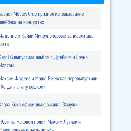
Басист Mötley Crüe признал использование
плейбэка на концертах
Мадонна и Кайли Миноуг впервые записали два
фита
Karol G выпустила альбом с Дрейком и Бруно
Марсом
Максим Фадеев и Маша Ржевская перевыпустили
«Когда я стану кошкой»
Клава Кока официально вышла «Замуж»
«Элли на маковом поле», Максим Лутчак и
«Смешарики» объединились