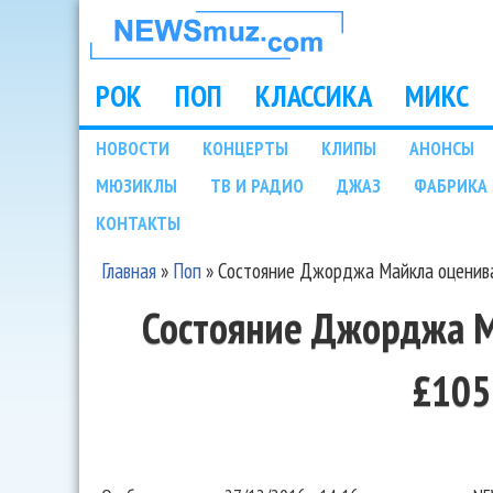
НОВОСТИ
МУЗЫКИ И
РОК
ПОП
КЛАССИКА
МИКС
Main menu
ШОУ БИЗНЕСА
НОВОСТИ
КОНЦЕРТЫ
КЛИПЫ
АНОНСЫ
Подразделы
МЮЗИКЛЫ
ТВ И РАДИО
ДЖАЗ
ФАБРИКА 
NEWSMUZ.COM
КОНТАКТЫ
Главная
»
Поп
»
Состояние Джорджа Майкла оценива
Вы здесь
Состояние Джорджа М
£105