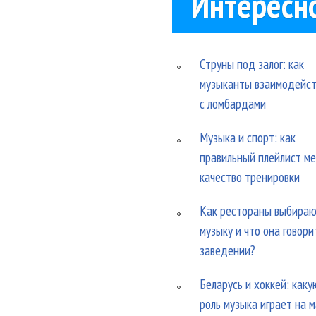
Интересн
Струны под залог: как
музыканты взаимодейс
с ломбардами
Музыка и спорт: как
правильный плейлист м
качество тренировки
Как рестораны выбира
музыку и что она говори
заведении?
Беларусь и хоккей: каку
роль музыка играет на 