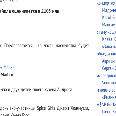
WSmuz.com
концертах
Мадонна
йкла оценивается в £105 млн.
Karol G
Максим 
стану кош
Клава К
r. Предполагается, что часть наследства будет
«Элли н
объединил
Авраам 
Сергей 
 Майкл
исследова
Suno вн
мпа и двух детей своего кузена Андроса.
и новые в
«Рианна
A$AP Rock
дочь экс-участницы Spice Girls Джери Холлиуэлл,
Гленн Х
ренд Кенни Госс.