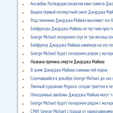
Ансамбль Росгвардии посвятил клип памяти Д
Вышел первый посмертный сингл Джорджа Май
Родственники Джорджа Майкла выселяют его 
Бойфренда Джорджа Майкла не пустили прости
George Michael похоронен спустя три месяца по
Бойфренд Джорджа Майкла намекнул на его п
George Michael будет похоронен рядом с мате
Названа причина смерти Джорджа Майкла
В доме Джорджа Майкла снимали гей-порно
Скончавшийся в декабре George Michael до сих
Уличный художник Pegasus создал триптих в 
Неизданные альбомы Джорджа Майкла могут та
George Michael будет похоронен рядом с мате
СМИ: George Michael страдал от наркозависимо