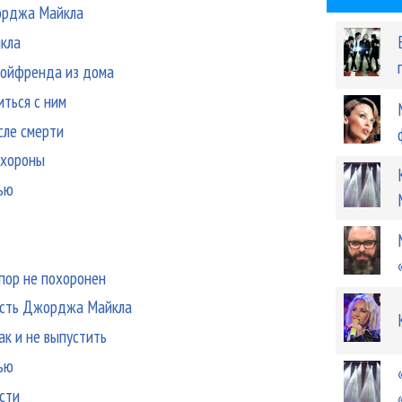
жорджа Майкла
кла
бойфренда из дома
ться с ним
сле смерти
охороны
рью
 пор не похоронен
честь Джорджа Майкла
к и не выпустить
рью
сти