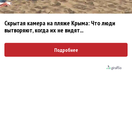
Марсом
Максим Фадеев и Маша Ржевская
Скрытая камера на пляже Крыма: Что люди
перевыпустили «Когда я стану кошкой»
вытворяют, когда их не видят...
Клава Кока официально вышла «Замуж»
Подробнее
«Элли на маковом поле», Максим Лутчак и
«Смешарики» объединились
Авраам Руссо выпустил две солнечные песни
Сергей Сычёв - «Хит-парады в СССР. Полное
исследование»
«Рианна работает в студии», - проговорился