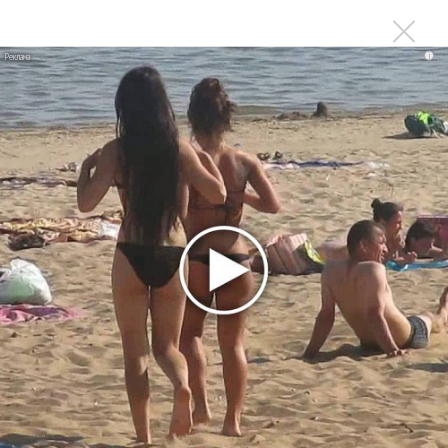
не вернулся»
Zivert дебютировала в большом кино
i
Ариана Гранде сделает перерыв в публичности
Новое
Продолжение фильма «Майкл» начнут
снимать уже в этом году
Басист Mötley Crüe признал использование
плейбэка на концертах
Мадонна и Кайли Миноуг впервые записали
два фита
Karol G выпустила альбом с Дрейком и Бруно