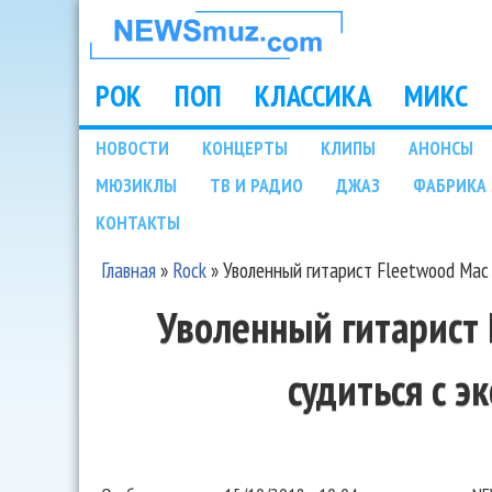
НОВОСТИ
МУЗЫКИ И
РОК
ПОП
КЛАССИКА
МИКС
Main menu
ШОУ БИЗНЕСА
НОВОСТИ
КОНЦЕРТЫ
КЛИПЫ
АНОНСЫ
Подразделы
МЮЗИКЛЫ
ТВ И РАДИО
ДЖАЗ
ФАБРИКА 
NEWSMUZ.COM
КОНТАКТЫ
Главная
»
Rock
»
Уволенный гитарист Fleetwood Mac 
Вы здесь
Уволенный гитарист 
судиться с э