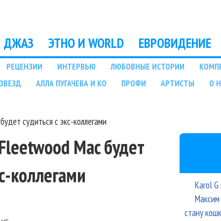
Перейти к основному
содержанию
ДЖАЗ
ЭТНО И WORLD
ЕВРОВИДЕНИЕ
РЕЦЕНЗИИ
ИНТЕРВЬЮ
ЛЮБОВНЫЕ ИСТОРИИ
КОМП
ЗВЕЗД
АЛЛА ПУГАЧЕВА И КО
ПРОФИ
АРТИСТЫ
О 
будет судиться с экс-коллегами
Fleetwood Mac будет
кс-коллегами
Karol G
Максим 
стану кош