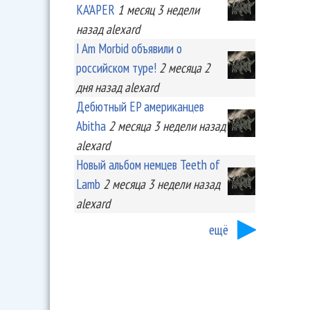
KA'APER
1 месяц 3 недели
назад
alexard
I Am Morbid объявили о
российском туре!
2 месяца 2
дня
назад
alexard
Дебютный EP американцев
Abitha
2 месяца 3 недели
назад
alexard
Новый альбом немцев Teeth of
Lamb
2 месяца 3 недели
назад
alexard
ещё