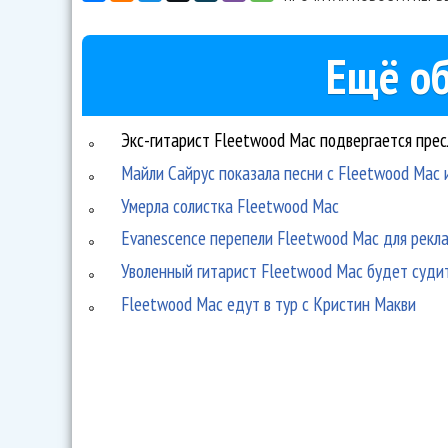
Ещё об
Экс-гитарист Fleetwood Mac подвергается пр
Майли Сайрус показала песни с Fleetwood Mac и
Умерла солистка Fleetwood Mac
Evanescence перепели Fleetwood Mac для рекла
Уволенный гитарист Fleetwood Mac будет судит
Fleetwood Mac едут в тур с Кристин Макви