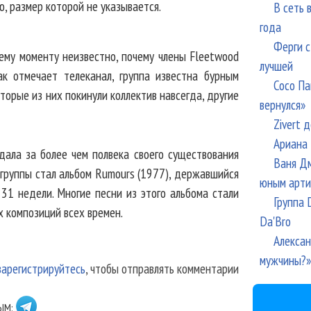
, размер которой не указывается.
В сеть 
года
Ферги с
ему моменту неизвестно, почему члены Fleetwood
лучшей
ак отмечает телеканал, группа известна бурным
Сосо Па
орые из них покинули коллектив навсегда, другие
вернулся»
Zivert 
Ариана 
дала за более чем полвека своего существования
Ваня Дм
 группы стал альбом Rumours (1977), державшийся
юным арти
31 недели. Многие песни из этого альбома стали
Группа 
х композиций всех времен.
Da'Bro
Алексан
мужчины?»
зарегистрируйтесь
, чтобы отправлять комментарии
ЫМ: