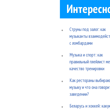
Интересн
Струны под залог: как
музыканты взаимодейс
с ломбардами
Музыка и спорт: как
правильный плейлист м
качество тренировки
Как рестораны выбира
музыку и что она говори
заведении?
Беларусь и хоккей: каку