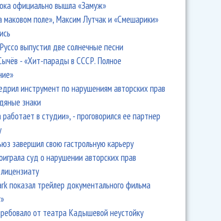
ока официально вышла «Замуж»
а маковом поле», Максим Лутчак и «Смешарики»
ись
Руссо выпустил две солнечные песни
Сычёв - «Хит-парады в СССР. Полное
ние»
едрил инструмент по нарушениям авторских прав
одяные знаки
 работает в студии», - проговорился ее партнер
y
ьюз завершил свою гастрольную карьеру
оиграла суд о нарушении авторских прав
 лицензиату
Park показал трейлер документального фильма
r»
ребовало от театра Кадышевой неустойку