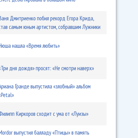
Ваня Дмитриенко побил рекорд Егора Крида,
став самым юным артистом, собравшим Лужники
Нюша нашла «Время любить»
«Три дня дождя» просят: «Не смотри наверх»
Ариана Гранде выпустила «злобный» альбом
«Petal»
Филипп Киркоров сходит с ума от «Луизы»
Mordor выпустил балладу «Птицы» в память