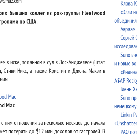
WSmuz.com
Клава К
«Элли н
оих бывших коллег из рок-группы Fleetwood
объединил
тролями по США.
Авраам 
Сергей 
исследова
Suno вн
ем в иске, поданном в суд в Лос-Анджелесе (штат
и новые в
, Стиви Никс, а также Кристин и Джона Макви в
«Рианна
ним.
A$AP Rock
Гленн Х
Suno пр
od Mac
немецкому
Linkin 
и с ним отношения за несколько месяцев до начала
«Unshatte
ожет потерять до $12 млн доходов от гастролей. В
РАО пот