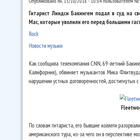
Опубликовано
пн, 15/10/2018 - 10:04
пользователем
NE
Гитарист Линдси Бакингем подал в суд на св
Mac, которые уволили его перед большими гас
Rock
Новости музыки
Как сообщила телекомпания CNN, 69-летний Бакинг
Калифорния), обвиняет музыкантов Мика Флитвуда
нарушении устных договоренностей, достигнутых с 
Fleetwo
По словам гитариста, его бывшие коллеги разорвал
американского тура, из-за чего он в перспективе м