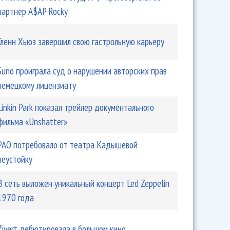
партнер A$AP Rocky
Гленн Хьюз завершил свою гастрольную карьеру
Suno проиграла суд о нарушении авторских прав
немецкому лицензиату
Linkin Park показал трейлер документального
фильма «Unshatter»
РАО потребовало от театра Кадышевой
неустойку
В сеть выложен уникальный концерт Led Zeppelin
1970 года
Zivert дебютировала в большом кино