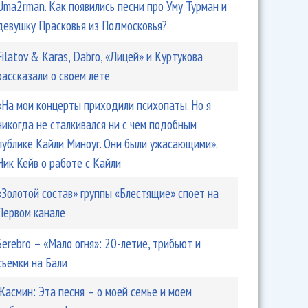
Uma2rman. Как появились песни про Уму Турман и
девушку Прасковья из Подмосковья?
Filatov & Karas, Dabro, «Лицей» и Куртукова
рассказали о своем лете
«На мои концерты приходили психопаты. Но я
никогда не сталкивался ни с чем подобным
публике Кайли Миноуг. Они были ужасающими».
Ник Кейв о работе с Кайли
«Золотой состав» группы «Блестящие» споет на
Первом канале
Serebro – «Мало огня»: 20-летие, трибьют и
съемки на Бали
Жасмин: Эта песня – о моей семье и моем