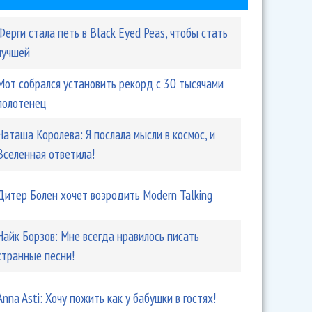
Ферги стала петь в Black Eyed Peas, чтобы стать
лучшей
Мот собрался установить рекорд с 30 тысячами
полотенец
Наташа Королева: Я послала мысли в космос, и
Вселенная ответила!
Дитер Болен хочет возродить Modern Talking
Найк Борзов: Мне всегда нравилось писать
странные песни!
Anna Asti: Хочу пожить как у бабушки в гостях!