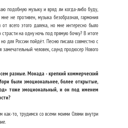
ушаю подобную музыку и вряд ли когда-либо буду,
 мне не противен, музыка безобразная, гармония
я от всего этого далека, но мне интересно было
 о страсти на одну ночь под прямую бочку? В итоге
y, но для России пойдёт. Песню писала совместно с
я замечательный человек, саунд продюсер Нового
всем разные. Монада - крепкий коммерческий
Мори были эмоциональнее, более открытые,
род» тоже эмоциональный, и он под именем
ости?
ём как-то, трудимся со всеми моими Олями внутри
ие.