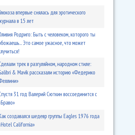
Глюкоза впервые снялась для эротического
журнала в 15 лет
Оливия Родриго: Быть ​​с человеком, которого ты
обожаешь... Это самое ужасное, что может
случиться!
Сделали трек в разгуляйном, народном стиле:
Galibri & Mavik рассказали историю «Федерико
Феллини»
Спустя 31 год Валерий Сюткин воссоединится с
«Браво»
Как создавался шедевр группы Eagles 1976 года
«Hotel California»