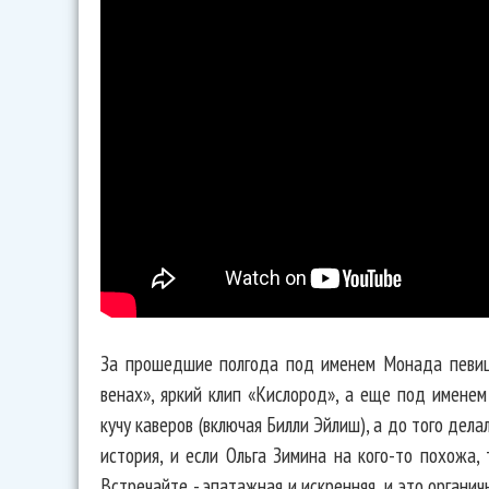
За прошедшие полгода под именем Монада певиц
венах», яркий клип «Кислород», а еще под именем
кучу каверов (включая Билли Эйлиш), а до того де
история, и если Ольга Зимина на кого-то похожа, 
Встречайте - эпатажная и искренняя, и это органич