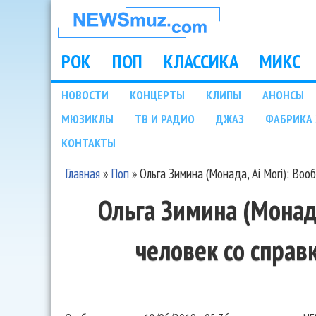
НОВОСТИ
МУЗЫКИ И
РОК
ПОП
КЛАССИКА
МИКС
Main menu
ШОУ БИЗНЕСА
НОВОСТИ
КОНЦЕРТЫ
КЛИПЫ
АНОНСЫ
Подразделы
МЮЗИКЛЫ
ТВ И РАДИО
ДЖАЗ
ФАБРИКА 
NEWSMUZ.COM
КОНТАКТЫ
Главная
»
Поп
»
Ольга Зимина (Монада, Ai Mori): Воо
Вы здесь
Ольга Зимина (Монада
человек со справ