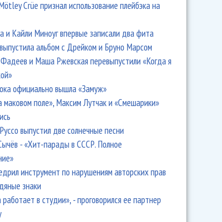
Mötley Crüe признал использование плейбэка на
 и Кайли Миноуг впервые записали два фита
 выпустила альбом с Дрейком и Бруно Марсом
Фадеев и Маша Ржевская перевыпустили «Когда я
кой»
ока официально вышла «Замуж»
а маковом поле», Максим Лутчак и «Смешарики»
ись
Руссо выпустил две солнечные песни
Сычёв - «Хит-парады в СССР. Полное
ние»
едрил инструмент по нарушениям авторских прав
одяные знаки
 работает в студии», - проговорился ее партнер
y