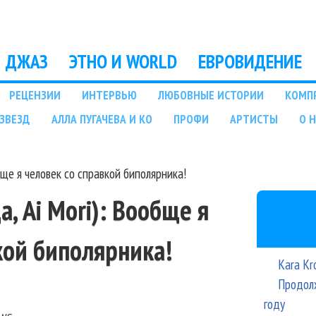
Перейти к основному
содержанию
ДЖАЗ
ЭТНО И WORLD
ЕВРОВИДЕНИЕ
РЕЦЕНЗИИ
ИНТЕРВЬЮ
ЛЮБОВНЫЕ ИСТОРИИ
КОМП
ЗВЕЗД
АЛЛА ПУГАЧЕВА И КО
ПРОФИ
АРТИСТЫ
О 
бще я человек со справкой биполярника!
, Ai Mori): Вообще я
кой биполярника!
Kara Kr
Продолж
году