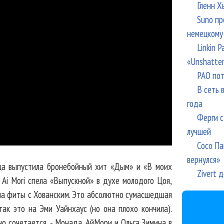
Гленн Х
Suno пр
немецкому
Linkin 
«Unshatte
РАО пот
В сеть 
года
Ферги с
лучшей
Сосо Па
вернулся»
а выпустила бронебойный хит «Дым» и «В моих
Zivert 
 Ai Mori спела «Выпускной» в духе молодого Цоя,
лала фиты с Хованским. Это абсолютно сумасшедшая
так это на Эми Уайнхаус (но она плохо кончила).
но сочетается, - Монада, АйМори и Ольга Зимина в