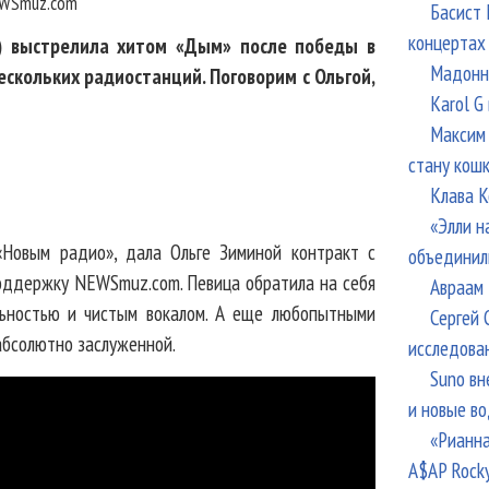
WSmuz.com
Басист 
концертах
i) выстрелила хитом «Дым» после победы в
Мадонна
ескольких радиостанций. Поговорим с Ольгой,
Karol G
Максим 
стану кош
Клава К
«Элли н
«Новым радио», дала Ольге Зиминой контракт с
объединил
поддержку NEWSmuz.com. Певица обратила на себя
Авраам 
льностью и чистым вокалом. А еще любопытными
Сергей 
абсолютно заслуженной.
исследова
Suno вн
и новые в
«Рианна
A$AP Rock