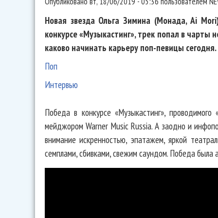
Опубликовано
вт, 18/06/2019 - 05:36
пользователем
NE
Новая звезда Ольга Зимина (Монада, Ai Mor
конкурсе «Музыкастинг», трек попал в чарты н
каково начинать карьеру поп-певицы сегодня.
Поп
Интервью
Победа в конкурсе «Музыкастинг», проводимого 
мейджором Warner Music Russia. А заодно и инфо
внимание искренностью, эпатажем, яркой театра
семплами, сбивками, свежим саундом. Победа была 