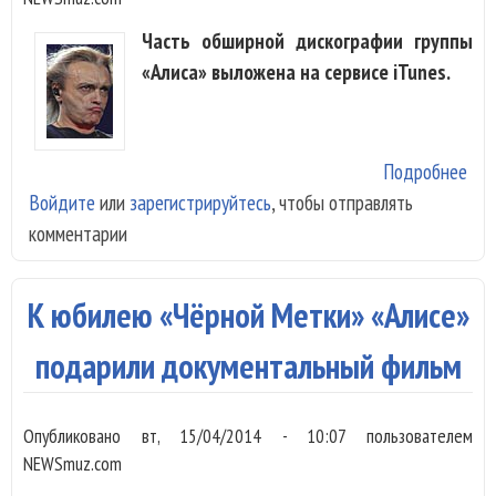
Часть обширной дискографии группы
«Алиса» выложена на сервисе iTunes.
Подробнее
о «
Войдите
или
зарегистрируйтесь
, чтобы отправлять
выл
комментарии
час
дис
на 
К юбилею «Чёрной Метки» «Алисе»
подарили документальный фильм
Опубликовано
вт, 15/04/2014 - 10:07
пользователем
NEWSmuz.com