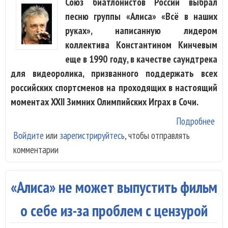
Союз биатлонистов России выбрал
песню группы «Алиса» «Всё в наших
руках», написанную лидером
коллектива Константином Кинчевым
еще в 1990 году, в качестве саундтрека
для видеоролика, призванного поддержать всех
российских спортсменов на проходящих в настоящий
моментах XXII Зимних Олимпийских Играх в Сочи.
Подробнее
о С
Войдите
или
зарегистрируйтесь
, чтобы отправлять
биа
комментарии
Рос
под
спо
«Алиса» не может выпустить фильм
по
пес
о себе из-за проблем с цензурой