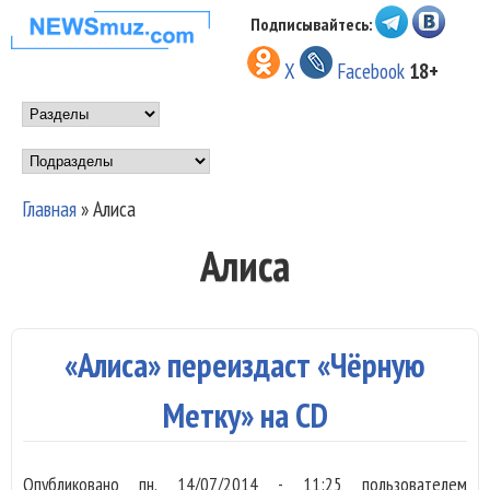
Перейти к основному
Подписывайтесь:
НОВОСТИ
содержанию
X
Facebook
18+
МУЗЫКИ И
Main menu
ШОУ БИЗНЕСА
Подразделы
NEWSMUZ.COM
Главная
»
Алиса
Вы здесь
Алиса
«Алиса» переиздаст «Чёрную
Метку» на CD
Опубликовано
пн, 14/07/2014 - 11:25
пользователем