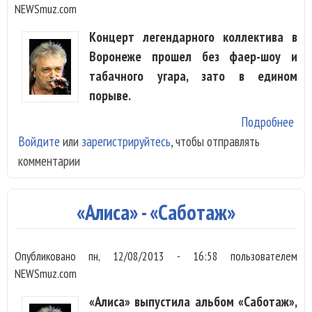
NEWSmuz.com
Концерт легендарного коллектива в
Воронеже прошел без фаер-шоу и
табачного угара, зато в едином
порыве.
Подробнее
о
Войдите
или
зарегистрируйтесь
, чтобы отправлять
«Ал
комментарии
обо
без
фае
«Алиса» - «Саботаж»
Опубликовано
пн, 12/08/2013 - 16:58
пользователем
NEWSmuz.com
«Алиса» выпустила альбом «Саботаж»,