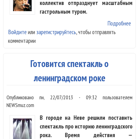
коллектив отпразднует масштабным
гастрольным туром.
Подробнее
о «
Войдите
или
зарегистрируйтесь
, чтобы отправлять
отп
комментарии
30-
мас
тур
Готовится спектакль о
ленинградском роке
Опубликовано
пн, 22/07/2013 - 09:32
пользователем
NEWSmuz.com
В городе на Неве решили поставить
спектакль про историю ленинградского
рока. Время действия —