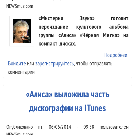
NEWSmuz.com
«Мистерия Звука» готовит
переиздание культового альбома
группы «Алиса» «Чёрная Метка» на
компакт-дисках.
Подробнее
о «
Войдите
или
зарегистрируйтесь
, чтобы отправлять
пер
комментарии
«Чё
Мет
CD
«Алиса» выложила часть
дискографии на iTunes
Опубликовано
пт, 06/06/2014 - 09:38
пользователем
NEWSmuz.com