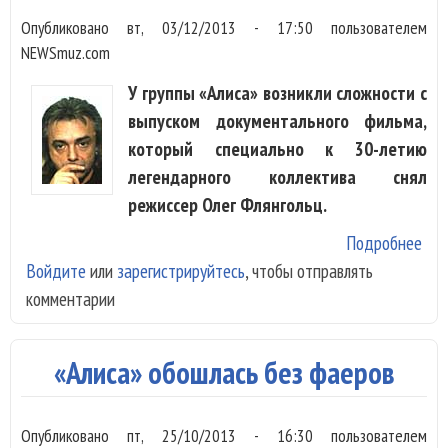
Опубликовано
вт, 03/12/2013 - 17:50
пользователем
NEWSmuz.com
У группы «Алиса» возникли сложности с
выпуском документального фильма,
который специально к 30-летию
легендарного коллектива снял
режиссер Олег Флянгольц.
Подробнее
о «
Войдите
или
зарегистрируйтесь
, чтобы отправлять
не 
комментарии
вып
фил
себ
«Алиса» обошлась без фаеров
за
про
Опубликовано
пт, 25/10/2013 - 16:30
пользователем
цен