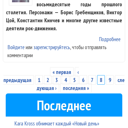
восьмидесятые годы прошлого
столетия. Персонажи — Борис Гребенщиков, Виктор
Цой, Константин Кинчев и многие другие известные
деятели рок-движения.
Подробнее
о Г
Войдите
или
зарегистрируйтесь
, чтобы отправлять
спе
комментарии
лен
рок
« первая
‹
Страницы
предыдущая
1
2
3
4
5
6
7
8
9
сле
дующая ›
последняя »
Последнее
Kara Kross обнимает каждый «Новый день»