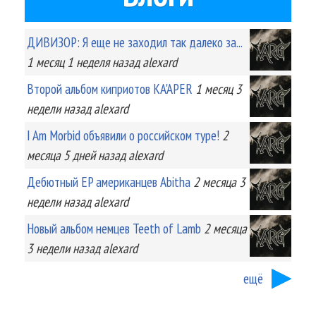
ДИВИЗОР: Я еще не заходил так далеко за...
1 месяц 1 неделя
назад
alexard
Второй альбом киприотов KA'APER
1 месяц 3
недели
назад
alexard
I Am Morbid объявили о российском туре!
2
месяца 5 дней
назад
alexard
Дебютный EP американцев Abitha
2 месяца 3
недели
назад
alexard
Новый альбом немцев Teeth of Lamb
2 месяца
3 недели
назад
alexard
ещё