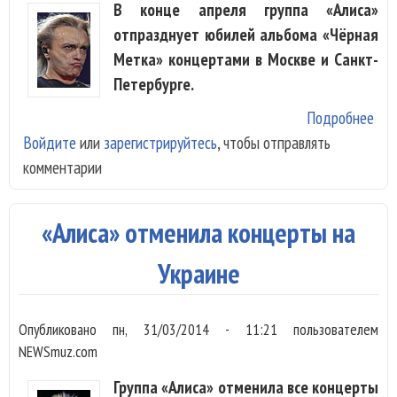
В конце апреля группа «Алиса»
отпразднует юбилей альбома «Чёрная
Метка» концертами в Москве и Санкт-
Петербурге.
Подробнее
о К
Войдите
или
зарегистрируйтесь
, чтобы отправлять
«Чё
комментарии
«Ал
под
док
«Алиса» отменила концерты на
фил
Украине
Опубликовано
пн, 31/03/2014 - 11:21
пользователем
NEWSmuz.com
Группа «Алиса» отменила все концерты