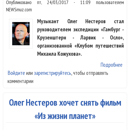
Опубликовано
пт, 24/03/2017 - 11:09
пользователем
NEWSmuz.com
Музыкант Олег Нестеров стал
руководителем экспедиции «Гамбург -
Крузенштерн - Ларвик - Осло»,
организованной «Клубом путешествий
Михаила Кожухова».
Подробнее
о О
Войдите
или
зарегистрируйтесь
, чтобы отправлять
буд
комментарии
рук
экс
«Кр
Олег Нестеров хочет снять фильм
«Из жизни планет»