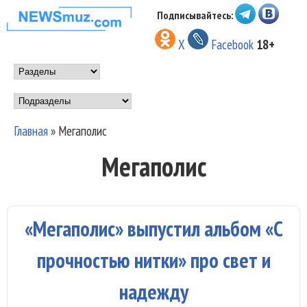
Перейти к основному
Подписывайтесь:
НОВОСТИ
содержанию
X
Facebook
18+
МУЗЫКИ И
Main menu
ШОУ БИЗНЕСА
Подразделы
NEWSMUZ.COM
Главная
»
Мегаполис
Вы здесь
Мегаполис
«Мегаполис» выпустил альбом «С
прочностью нитки» про свет и
надежду