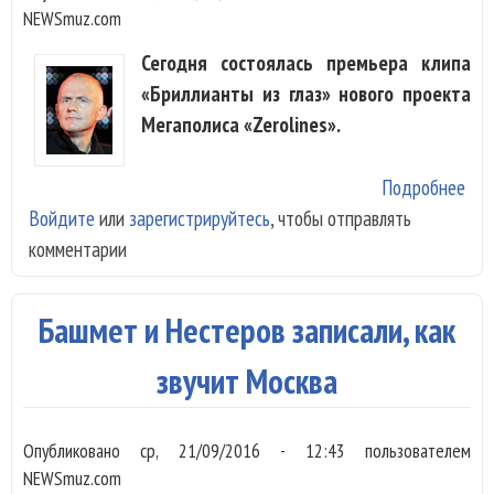
NEWSmuz.com
Сегодня состоялась премьера клипа
«Бриллианты из глаз» нового проекта
Мегаполиса «Zerolines».
Подробнее
о
Войдите
или
зарегистрируйтесь
, чтобы отправлять
«Ме
комментарии
пок
«Бр
из 
Башмет и Нестеров записали, как
звучит Москва
Опубликовано
ср, 21/09/2016 - 12:43
пользователем
NEWSmuz.com