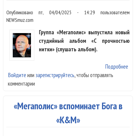
Опубликовано
пт, 04/04/2025 - 14:29
пользователем
NEWSmuz.com
Группа «Мегаполис» выпустила новый
студийный альбом «С прочностью
нитки» (слушать альбом).
Подробнее
о
Войдите
или
зарегистрируйтесь
, чтобы отправлять
«Ме
комментарии
вып
аль
про
«Мегаполис» вспоминает Бога в
нит
све
«K&M»
на