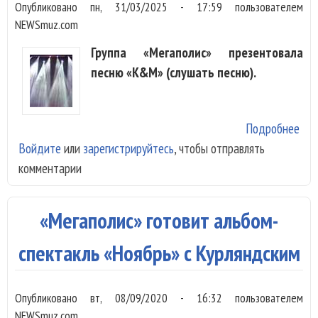
Опубликовано
пн, 31/03/2025 - 17:59
пользователем
NEWSmuz.com
Группа «Мегаполис» презентовала
песню «K&M» (слушать песню).
Подробнее
о
Войдите
или
зарегистрируйтесь
, чтобы отправлять
«Ме
комментарии
всп
Бог
«K
«Мегаполис» готовит альбом-
спектакль «Ноябрь» с Курляндским
Опубликовано
вт, 08/09/2020 - 16:32
пользователем
NEWSmuz.com