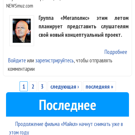
NEWSmuz.com
Группа «Мегаполис» этим летом
планирует представить слушателям
свой новый концептуальный проект.
Подробнее
о «
Войдите
или
зарегистрируйтесь
, чтобы отправлять
пре
комментарии
нов
кон
про
1
2
3
следующая ›
последняя »
Страницы
Последнее
Продолжение фильма «Майкл» начнут снимать уже в
этом году