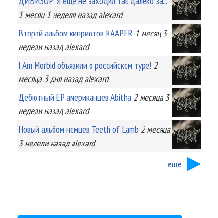
ДИВИЗОР: Я еще не заходил так далеко за...
1 месяц 1 неделя
назад
alexard
Второй альбом киприотов KA'APER
1 месяц 3
недели
назад
alexard
I Am Morbid объявили о российском туре!
2
месяца 3 дня
назад
alexard
Дебютный EP американцев Abitha
2 месяца 3
недели
назад
alexard
Новый альбом немцев Teeth of Lamb
2 месяца
3 недели
назад
alexard
ещё