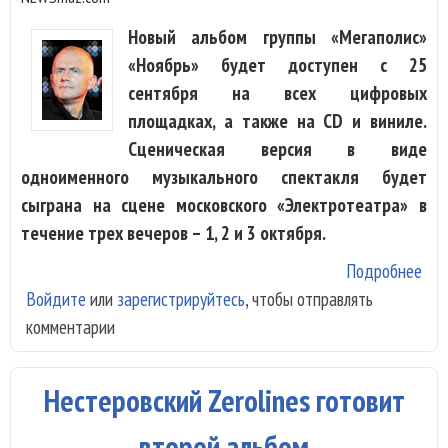
Новый альбом группы «Мегаполис»
«Ноябрь» будет доступен с 25
сентября на всех цифровых
площадках, а также на CD и виниле.
Сценическая версия в виде
одноименного музыкального спектакля будет
сыграна на сцене московского «Электротеатра» в
течение трех вечеров – 1, 2 и 3 октября.
Подробнее
о
Войдите
или
зарегистрируйтесь
, чтобы отправлять
«Ме
комментарии
гот
аль
спе
Нестеровский Zerolines готовит
«Но
Кур
второй альбом