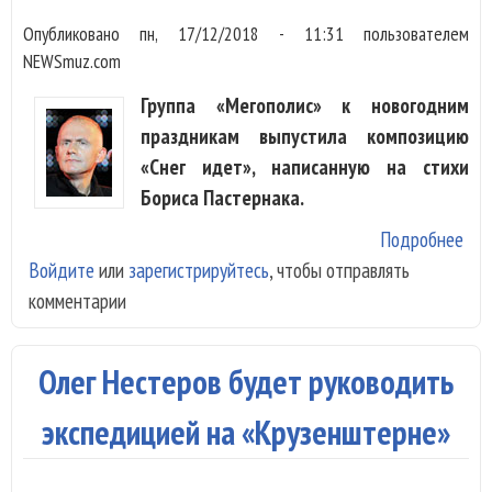
Опубликовано
пн, 17/12/2018 - 11:31
пользователем
NEWSmuz.com
Группа «Мегополис» к новогодним
праздникам выпустила композицию
«Снег идет», написанную на стихи
Бориса Пастернака.
Подробнее
о
Войдите
или
зарегистрируйтесь
, чтобы отправлять
«Ме
комментарии
зап
пес
сти
Олег Нестеров будет руководить
Пас
экспедицией на «Крузенштерне»