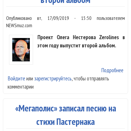
Опубликовано
вт, 17/09/2019 - 15:50
пользователем
NEWSmuz.com
Проект Олега Нестерова Zerolines в
этом году выпустит второй альбом.
Подробнее
о
Войдите
или
зарегистрируйтесь
, чтобы отправлять
Нес
комментарии
Zer
гот
вто
«Мегаполис» записал песню на
аль
стихи Пастернака