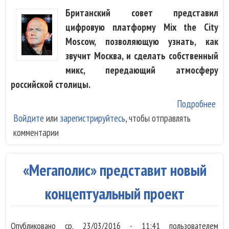
Британский совет представил
цифровую платформу Mix the City
Moscow, позволяющую узнать, как
звучит Москва, и сделать собственный
микс, передающий атмосферу
российской столицы.
Подробнее
о
Войдите
или
зарегистрируйтесь
, чтобы отправлять
Ба
комментарии
и
Нес
зап
«Мегаполис» представит новый
как
зву
концептуальный проект
Мос
Опубликовано
ср, 23/03/2016 - 11:41
пользователем