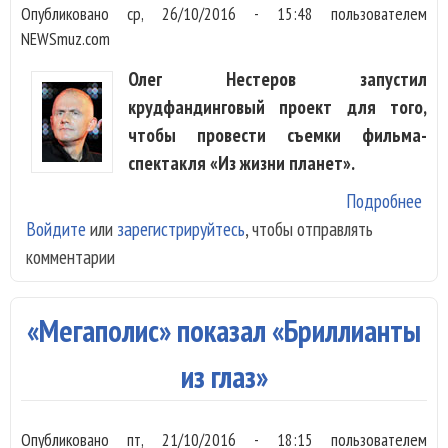
Опубликовано
ср, 26/10/2016 - 15:48
пользователем
NEWSmuz.com
Олег Нестеров запустил
крудфандинговый проект для того,
чтобы провести съемки фильма-
спектакля «Из жизни планет».
Подробнее
о О
Войдите
или
зарегистрируйтесь
, чтобы отправлять
Нес
комментарии
хоч
сня
фил
«Мегаполис» показал «Бриллианты
«Из
жиз
из глаз»
пла
Опубликовано
пт, 21/10/2016 - 18:15
пользователем