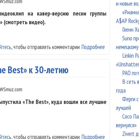
WSmuz.com
и новые в
«Рианна
видеоклип на кавер-версию песни группы
A$AP Rock
 (смотреть видео).
Гленн Х
Suno пр
немецкому
йтесь
, чтобы отправлять комментарии
Подробнее
о «Наив» снял к
Linkin 
«Unshatte
he Best» к 30-летию
РАО пот
В сеть 
WSmuz.com
года
Ферги с
ыпустила «The Best», куда вошли все лучшие
лучшей
Сосо Па
вернулся»
Zivert 
йтесь
, чтобы отправлять комментарии
Подробнее
о «Наив» выпус