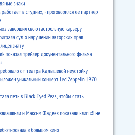
одяные знаки
 работает в студии», - проговорился ее партнер
y
ьюз завершил свою гастрольную карьеру
оиграла суд о нарушении авторских прав
 лицензиату
лип на песню Летова «Сияние»
Park показал трейлер документального фильма
r»
ребовало от театра Кадышевой неустойку
выложен уникальный концерт Led Zeppelin 1970
тала петь в Black Eyed Peas, чтобы стать
влиашвили и Максим Фадеев показали клип «Я не
дебютировала в большом кино
тил «The Best» к 30-летию