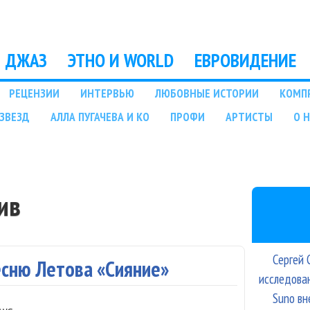
Перейти к основному
содержанию
ДЖАЗ
ЭТНО И WORLD
ЕВРОВИДЕНИЕ
РЕЦЕНЗИИ
ИНТЕРВЬЮ
ЛЮБОВНЫЕ ИСТОРИИ
КОМП
ЗВЕЗД
АЛЛА ПУГАЧЕВА И КО
ПРОФИ
АРТИСТЫ
О 
ив
Сергей 
песню Летова «Сияние»
исследова
Suno вн