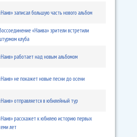
«Наив» записал большую часть нового альбом
Воссоединение «Наива» зрители встретили
штурмом клуба
ляет Трампа в отставку
«Наив» работает над новым альбомом
«Наив» не покажет новые песни до осени
«Наив» отправляется в юбилейный тур
«Наив» расскажет к юбилею историю первых
семи лет