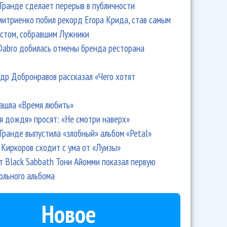
Гранде сделает перерыв в публичности
итриенко побил рекорд Егора Крида, став самым
стом, собравшим Лужники
Dabro добилась отмены бренда ресторана
др Добронравов рассказал «Чего хотят
ашла «Время любить»
я дождя» просят: «Не смотри наверх»
Гранде выпустила «злобный» альбом «Petal»
руппы «Наив» покажет свои картины
Киркоров сходит с ума от «Луизы»
т Black Sabbath Тони Айомми показал первую
ольного альбома
Новое