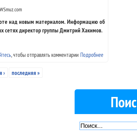
WSmuz.com
аботе над новым материалом. Информацию об
ых сетях директор группы Дмитрий Хакимов.
йтесь
, чтобы отправлять комментарии
Подробнее
о «Наив» запис
 ›
последняя »
Поис