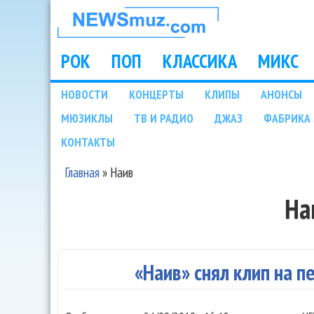
НОВОСТИ
МУЗЫКИ И
РОК
ПОП
КЛАССИКА
МИКС
Main menu
ШОУ БИЗНЕСА
НОВОСТИ
КОНЦЕРТЫ
КЛИПЫ
АНОНСЫ
Подразделы
МЮЗИКЛЫ
ТВ И РАДИО
ДЖАЗ
ФАБРИКА 
NEWSMUZ.COM
КОНТАКТЫ
Главная
»
Наив
Вы здесь
На
«Наив» снял клип на 