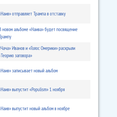
тил свой последний альбом
«Наив» отправляет Трампа в отставку
В новом альбоме «Наива» будет посвящение
Трампу
«Чача» Иванов и «Голос Омерики» раскрыли
«Теорию заговора»
«Наив» записывает новый альбом
л клип «Герои нашего времени»
«Наив» выпустит «Populism» 1 ноября
«Наив» выпустит новый альбом в ноябре