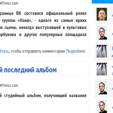
WSmuz.com
ранице ВК состоялся официальный релиз
 группы «Наив», - одного из самых ярких
нк сцены, некогда выступавшей в культовых
Горбунова и других популярных площадках
йтесь
, чтобы отправлять комментарии
Подробнее
о «Наив» - Make
ой последний альбом
WSmuz.com
й студийный альбом, получивший название