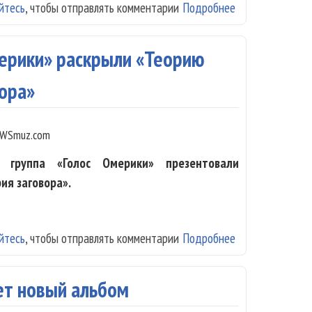
йтесь
, чтобы отправлять комментарии
Подробнее
о В новом альб
мерики» раскрыли «Теорию
вора»
WSmuz.com
 группа «Голос Омерики» презентовали
ия заговора».
йтесь
, чтобы отправлять комментарии
Подробнее
о «Чача» Иванов
ет новый альбом