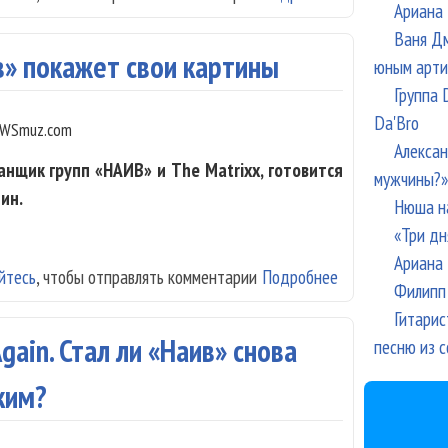
Ариана 
Ваня Дм
в» покажет свои картины
юным арти
Группа 
Da'Bro
WSmuz.com
Алексан
нщик групп «НАИВ» и The Matrixx, готовится
мужчины?»
ин.
Нюша н
«Три дн
Ариана 
йтесь
, чтобы отправлять комментарии
Подробнее
о Барабанщик г
Филипп 
Гитарис
gain. Стал ли «Наив» снова
песню из с
ким?