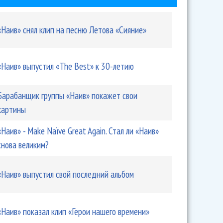
«Наив» снял клип на песню Летова «Сияние»
«Наив» выпустил «The Best» к 30-летию
Барабанщик группы «Наив» покажет свои
 Naïve Great Again. Стал ли «Наив» снова великим?
картины
«Наив» - Make Naïve Great Again. Стал ли «Наив»
снова великим?
«Наив» выпустил свой последний альбом
«Наив» показал клип «Герои нашего времени»