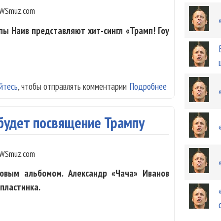
WSmuz.com
пы Наив представляют хит-сингл «Трамп! Гоу
йтесь
, чтобы отправлять комментарии
Подробнее
о «Наив» отправ
 будет посвящение Трампу
WSmuz.com
новым альбомом. Александр «Чача» Иванов
 пластинка.