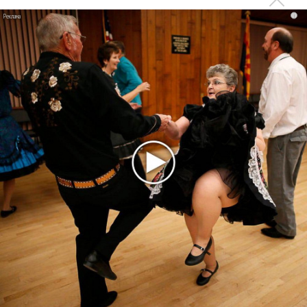
на концертах
i
Мадонна и Кайли Миноуг впервые записали два
фита
Karol G выпустила альбом с Дрейком и Бруно
Марсом
Максим Фадеев и Маша Ржевская перевыпустили
«Когда я стану кошкой»
Клава Кока официально вышла «Замуж»
«Элли на маковом поле», Максим Лутчак и
«Смешарики» объединились
Авраам Руссо выпустил две солнечные песни
Сергей Сычёв - «Хит-парады в СССР. Полное
исследование»
Suno внедрил инструмент по нарушениям авторских
прав и новые водяные знаки
«Рианна работает в студии», - проговорился ее