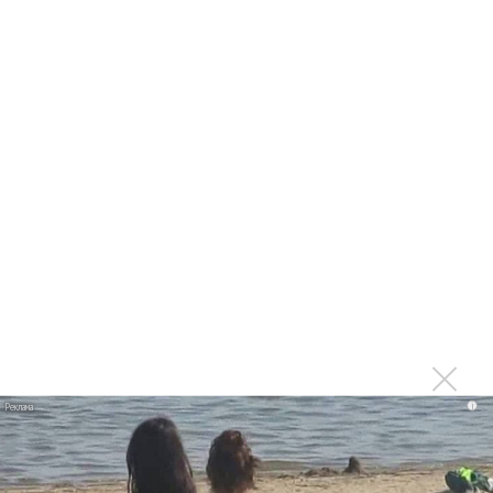
«Когда я стану кошкой»
Клава Кока официально вышла «Замуж»
«Элли на маковом поле», Максим Лутчак и
«Смешарики» объединились
Авраам Руссо выпустил две солнечные песни
Сергей Сычёв - «Хит-парады в СССР. Полное
исследование»
Suno внедрил инструмент по нарушениям авторских
прав и новые водяные знаки
«Рианна работает в студии», - проговорился ее
партнер A$AP Rocky
Гленн Хьюз завершил свою гастрольную карьеру
Suno проиграла суд о нарушении авторских прав
i
немецкому лицензиату
Linkin Park показал трейлер документального фильма
«Unshatter»