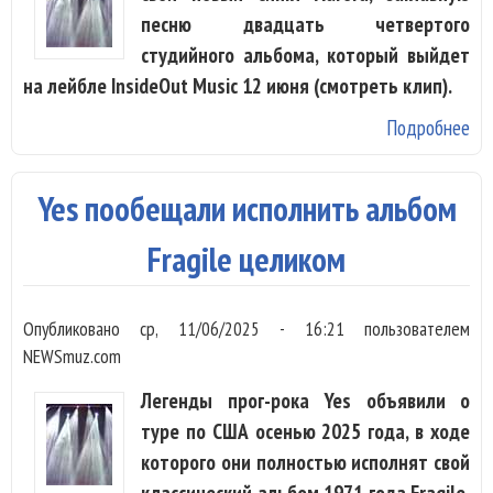
песню двадцать четвертого
студийного альбома, который выйдет
на лейбле InsideOut Music 12 июня (смотреть клип).
Подробнее
о Y
по
за
Yes пообещали исполнить альбом
пе
Au
Fragile целиком
но
ал
Опубликовано
ср, 11/06/2025 - 16:21
пользователем
NEWSmuz.com
Легенды прог-рока Yes объявили о
туре по США осенью 2025 года, в ходе
которого они полностью исполнят свой
классический альбом 1971 года Fragile,