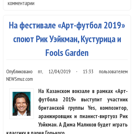
комментарии
нов
аль
«Th
На фестивале «Арт-футбол 2019»
Que
споют Рик Уэйкман, Кустурица и
Fools Garden
Опубликовано
пт, 12/04/2019 - 15:33
пользователем
NEWSmuz.com
На Казанском вокзале в рамках «Арт-
футбола 2019» выступит участник
британской группы Yes, композитор,
аранжировщик и пианист-виртуоз Рик
Уэйкман. А Дима Маликов будет играть
классику в парке Горького.