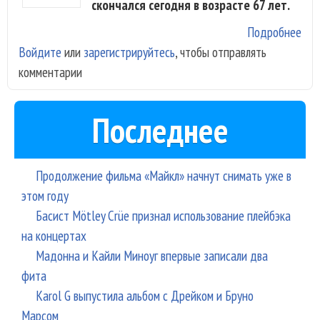
скончался сегодня в возрасте 67 лет.
Подробнее
о
Войдите
или
зарегистрируйтесь
, чтобы отправлять
Осн
комментарии
Yes
Скв
уме
Последнее
лей
Продолжение фильма «Майкл» начнут снимать уже в
этом году
Басист Mötley Crüe признал использование плейбэка
на концертах
Мадонна и Кайли Миноуг впервые записали два
фита
Karol G выпустила альбом с Дрейком и Бруно
Марсом