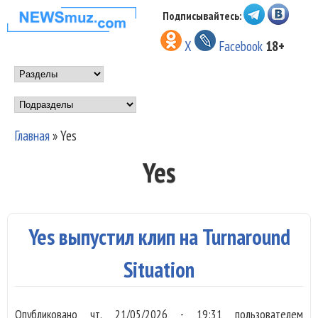
Перейти к основному
Подписывайтесь:
НОВОСТИ
содержанию
X
Facebook
18+
МУЗЫКИ И
Main menu
ШОУ БИЗНЕСА
Подразделы
NEWSMUZ.COM
Главная
»
Yes
Вы здесь
Yes
Yes выпустил клип на Turnaround
Situation
Опубликовано
чт, 21/05/2026 - 19:31
пользователем