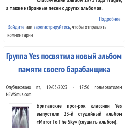
а также избранные песни с других альбомов.
Подробнее
о Y
Войдите
или
зарегистрируйтесь
, чтобы отправлять
поо
комментарии
исп
аль
Frag
Группа Yes посвятила новый альбом
цел
памяти своего барабанщика
Опубликовано
пт, 19/05/2023 - 17:56
пользователем
NEWSmuz.com
Британские прог-рок классики Yes
выпустили 23-й студийный альбом
«Mirror To The Sky» (слушать альбом).