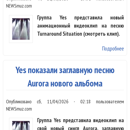
NEWSmuz.com
Группа Yes представила новый
анимационный видеоклип на песню
Turnaround Situation (смотреть клип).
Подробнее
о Y
вы
кл
Yes показали заглавную песню
Tu
Sit
Aurora нового альбома
Опубликовано
сб, 11/04/2026 - 02:18
пользователем
NEWSmuz.com
Группа Yes представила видеоклип на
свой новый сингл Aurora, заглавную