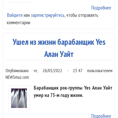
Подробнее
о Г
Войдите
или
зарегистрируйтесь
, чтобы отправлять
пос
комментарии
нов
аль
пам
Ушел из жизни барабанщик Yes
сво
бар
Алан Уайт
Опубликовано
чт, 26/05/2022 - 23:47
пользователем
NEWSmuz.com
Барабанщик рок-группы Yes Алан Уайт
умер на 73-м году жизни.
Подробнее
о У