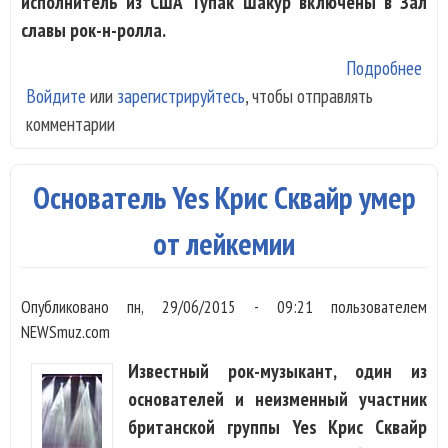
исполнитель из США Тупак Шакур включены в Зал
славы рок-н-ролла.
Подробнее
о E
Войдите
или
зарегистрируйтесь
, чтобы отправлять
Yes
комментарии
вкл
в З
сла
Основатель Yes Крис Сквайр умер
рок
рол
от лейкемии
Опубликовано
пн, 29/06/2015 - 09:21
пользователем
NEWSmuz.com
Известный рок-музыкант, один из
основателей и неизменный участник
британской группы Yes Крис Сквайр