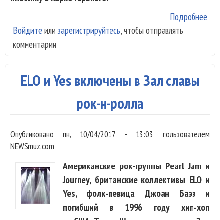
Подробнее
о Н
Войдите
или
зарегистрируйтесь
, чтобы отправлять
фес
комментарии
«Ар
фут
20
ELO и Yes включены в Зал славы
спо
Уэй
рок-н-ролла
Кус
и F
Опубликовано
пн, 10/04/2017 - 13:03
пользователем
Gar
NEWSmuz.com
Американские рок-группы Pearl Jam и
Journey, британские коллективы ELO и
Yes, фолк-певица Джоан Баэз и
погибший в 1996 году хип-хоп