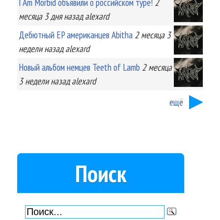
I Am Morbid объявили о российском туре!
2
месяца 3 дня
назад
alexard
Дебютный EP американцев Abitha
2 месяца 3
недели
назад
alexard
Новый альбом немцев Teeth of Lamb
2 месяца
3 недели
назад
alexard
ещё
Поиск