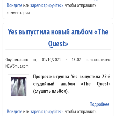
Войдите
или
зарегистрируйтесь
, чтобы отправлять
жиз
комментарии
бар
Yes
Уай
Yes выпустила новый альбом «The
Quest»
Опубликовано
пт, 01/10/2021 - 18:02
пользователем
NEWSmuz.com
Прогрессив-группа Yes выпустила 22-й
студийный альбом «The Quest»
(слушать альбом).
Подробнее
о Y
Войдите
или
зарегистрируйтесь
, чтобы отправлять
вып