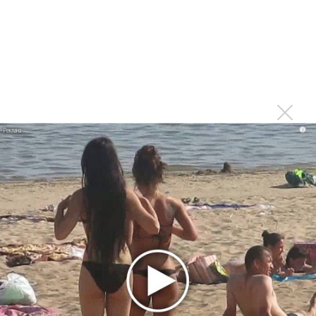
Da'Bro
Александр Добронравов рассказал «Чего хотят
мужчины?»
Нюша нашла «Время любить»
«Три дня дождя» просят: «Не смотри наверх»
Ариана Гранде выпустила «злобный» альбом
«Petal»
i
Филипп Киркоров сходит с ума от «Луизы»
Гитарист Black Sabbath Тони Айомми показал первую
песню из сольного альбома
Денис Клявер умоляет ИИ-модель: «Не плачь,
Анастасия»
Новое