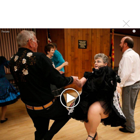
1970 года
Ферги стала петь в Black Eyed Peas, чтобы стать
лучшей
Сосо Павлиашвили и Максим Фадеев показали клип «Я
i
не вернулся»
Zivert дебютировала в большом кино
Новое
Ариана Гранде сделает перерыв в
публичности
Группа Dabro добилась отмены бренда
ресторана Da'Bro
Солиста 30 Seconds To Mars несколько