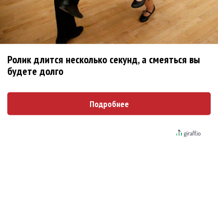
женщин обвинили в сексуальном насилии над
детьми
BTS обиделись и не станут принимать
участие в Grammy
Ролик длится несколько секунд, а смеяться вы
будете долго
Ариана Гранде подала в суд против
укравших у нее музыку и фото
Подробнее
Суд заблокировал сайты с пиратскими
копиями песен Artik & Asti
Шер придется заплатить миллион долларов
из-за споров с вдовой ее бывшего мужа
Kesha попросила фанатов присылать ей свои
зубы