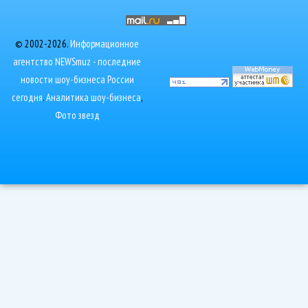
© 2002-2026.
Информационное
агентство NEWSmuz - последние
новости шоу-бизнеса России
сегодня
.
Аналитика шоу-бизнеса
,
Фото звезд