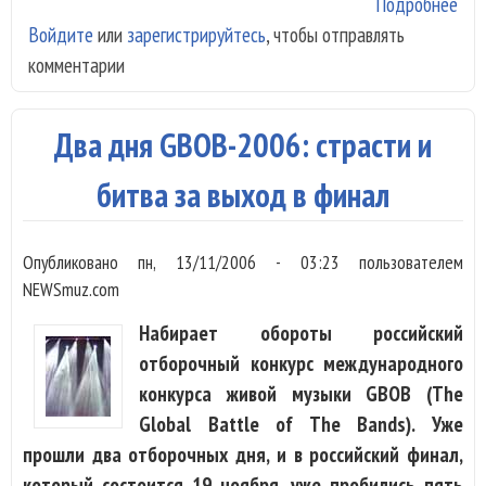
Подробнее
о «
Войдите
или
зарегистрируйтесь
, чтобы отправлять
пре
комментарии
Луж
«Ар
Два дня GBOB-2006: страсти и
битва за выход в финал
Опубликовано
пн, 13/11/2006 - 03:23
пользователем
NEWSmuz.com
Набирает обороты российский
отборочный конкурс международного
конкурса живой музыки GBOB (The
Global Battle of The Bands). Уже
прошли два отборочных дня, и в российский финал,
который состоится 19 ноября, уже пробились пять