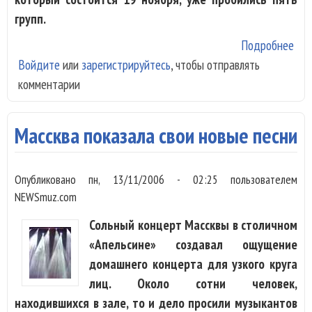
групп.
Подробнее
о Д
Войдите
или
зарегистрируйтесь
, чтобы отправлять
дня
комментарии
GB
200
стр
Массква показала свои новые песни
и б
за
Опубликовано
пн, 13/11/2006 - 02:25
пользователем
вых
NEWSmuz.com
фин
Сольный концерт Массквы в столичном
«Апельсине» создавал ощущение
домашнего концерта для узкого круга
лиц. Около сотни человек,
находившихся в зале, то и дело просили музыкантов