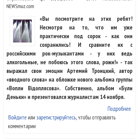
NEWSmuz.com
«Вы посмотрите на этих ребят!
Несмотря на то, что им уже
практически под сорок - как они
сохранились! И сравните их с
российскими рок-музыкантами - у них ведь
алкогольные, не побоюсь этого слова, рожи!» - так
выражал свои эмоции Артемий Троицкий, автор
«вводного слова» на обложке нового альбома группы
«Вопли Вiдоплясова». Собственно, альбом «Були
Деньки» и презентовался журналистам 14 ноября.
Подробнее
о «
Войдите
или
зарегистрируйтесь
, чтобы отправлять
Вiд
комментарии
под
сыг