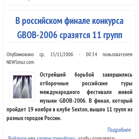
соб
В российском финале конкурса
GBOB-2006 сразятся 11 групп
Опубликовано
ср, 15/11/2006 - 00:34
пользователем
NEWSmuz.com
Острейшей борьбой завершились
отборочные российские туры
международного фестиваля живой
музыки GBOB-2006. В финал, который
пройдет 19 ноября в клубе Sexton, вышло 11 групп из
разных городов России.
Подробнее
о В
Войдите
или
зарегистрируйтесь
, чтобы отправлять
рос