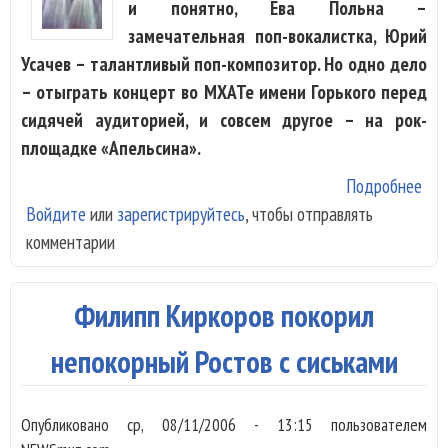
и понятно, Ева Польна –
замечательная поп-вокалистка, Юрий
Усачев – талантливый поп-композитор. Но одно дело
– отыграть концерт во МХАТе имени Горького перед
сидячей аудиторией, и совсем другое – на рок-
площадке «Апельсина».
Подробнее
о «
Войдите
или
зарегистрируйтесь
, чтобы отправлять
из
комментарии
буд
по
нет
Филипп Киркоров покорил
40 
непокорный Ростов с сиськами
Опубликовано
ср, 08/11/2006 - 13:15
пользователем