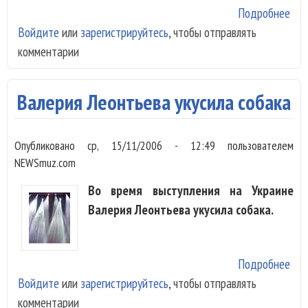
Подробнее
о А
Войдите
или
зарегистрируйтесь
, чтобы отправлять
Апи
комментарии
раз
Нат
Под
Валерия Леонтьева укусила собака
Опубликовано
ср, 15/11/2006 - 12:49
пользователем
NEWSmuz.com
Во время выступления на Украине
Валерия Леонтьева укусила собака.
Подробнее
о В
Войдите
или
зарегистрируйтесь
, чтобы отправлять
Лео
комментарии
уку