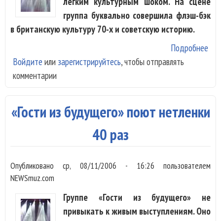
легким культурным шоком. На сцене
группа буквально совершила флэш-бэк
в британскую культуру 70-х и советскую историю.
Подробнее
о «
Войдите
или
зарегистрируйтесь
, чтобы отправлять
пре
комментарии
«Ю 
«Гости из будущего» поют нетленки
40 раз
Опубликовано
ср, 08/11/2006 - 16:26
пользователем
NEWSmuz.com
Группе «Гости из будущего» не
привыкать к живым выступлениям. Оно