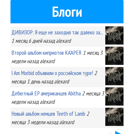
Блоги
ДИВИЗОР: Я еще не заходил так далеко за...
1 месяц 6 дней
назад
alexard
Второй альбом киприотов KA'APER
1 месяц 3
недели
назад
alexard
I Am Morbid объявили о российском туре!
2
месяца 1 день
назад
alexard
Дебютный EP американцев Abitha
2 месяца 3
недели
назад
alexard
Новый альбом немцев Teeth of Lamb
2
месяца 3 недели
назад
alexard