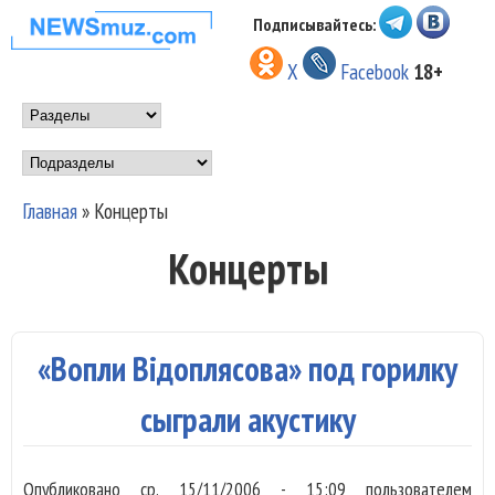
Перейти к основному
Подписывайтесь:
НОВОСТИ
содержанию
X
Facebook
18+
МУЗЫКИ И
Main menu
ШОУ БИЗНЕСА
Подразделы
NEWSMUZ.COM
Главная
»
Концерты
Вы здесь
Концерты
«Вопли Вiдоплясова» под горилку
сыграли акустику
Опубликовано
ср, 15/11/2006 - 15:09
пользователем