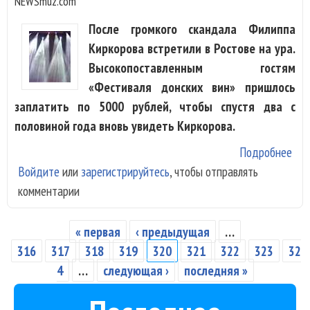
NEWSmuz.com
После громкого скандала Филиппа
Киркорова встретили в Ростове на ура.
Высокопоставленным гостям
«Фестиваля донских вин» пришлось
заплатить по 5000 рублей, чтобы спустя два с
половиной года вновь увидеть Киркорова.
Подробнее
о Ф
Войдите
или
зарегистрируйтесь
, чтобы отправлять
Кир
комментарии
пок
неп
Рос
« первая
‹ предыдущая
…
Страницы
сис
316
317
318
319
320
321
322
323
32
4
…
следующая ›
последняя »