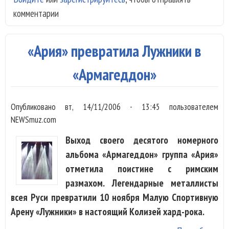
комментарии
фин
кон
GB
«Ария» превратила Лужники в
20
сра
«Армагеддон»
11 
Опубликовано
вт, 14/11/2006 - 13:45
пользователем
NEWSmuz.com
Выход своего десятого номерного
альбома «Армагеддон» группа «Ария»
отметила поистине с римским
размахом. Легендарные металлисты
всея Руси превратили 10 ноября Малую Спортивную
Арену «Лужники» в настоящий Колизей хард-рока.