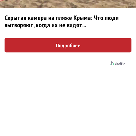
Денис Мацуев и «Солисты Москвы»
Скрытая камера на пляже Крыма: Что люди
«Новое Радио Open Air» собрал 180 тысяч
вытворяют, когда их не видят...
зрителей в Лужниках
Фестиваль Чайковского в Клину вобрал джаз
Подробнее
Мерабовой и всего Чайковского в Демьяново
«Большая Дискотека Авторадио»: Баста,
Zivert, Бузова, попурри «Иванушек» и Дианы
Арбениной
«Орлеанская дева» от МАМТа появилась на
фестивале Чайковского
От Мота до Asti: самый популярный DJ
Турции собрал тысячи поклонников в Москве
Filatov & Karas, Dabro, «Лицей» и Куртукова