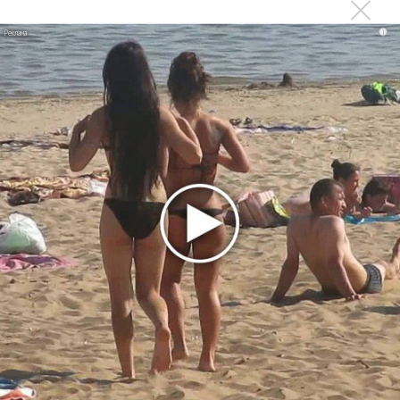
Новое
i
В сеть выложен уникальный концерт Led
Zeppelin 1970 года
Ваня Дмитриенко побил рекорд Егора
Крида, став самым юным артистом,
собравшим Лужники
SandlerFest собрал более 130 групп
прогрессивной музыки
Татьяна Куртукова и Rasa выступили на
фестивале «Фолково»
Фестиваль Чайковского в Клину завершили