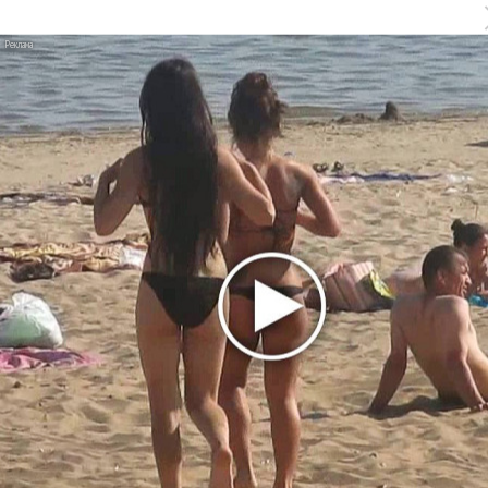
Гитарист Black Sabbath Тони Айомми показал первую
песню из сольного альбома
Денис Клявер умоляет ИИ-модель: «Не плачь,
Анастасия»
Новое
Сосо Павлиашвили и Максим Фадеев
показали клип «Я не вернулся»
Александр Добронравов рассказал «Чего
хотят мужчины?»
Гитарист Black Sabbath Тони Айомми показал
первую песню из сольного альбома