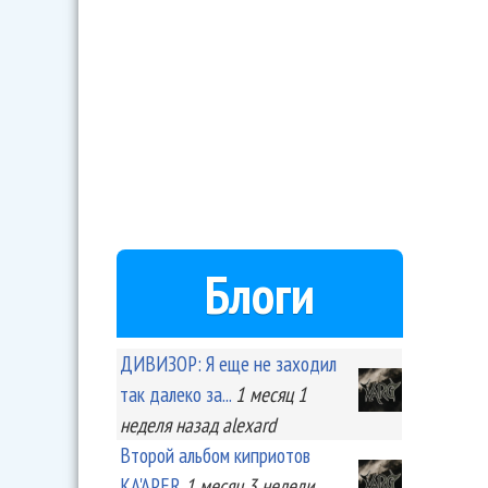
Блоги
ДИВИЗОР: Я еще не заходил
так далеко за...
1 месяц 1
неделя
назад
alexard
Второй альбом киприотов
KA'APER
1 месяц 3 недели