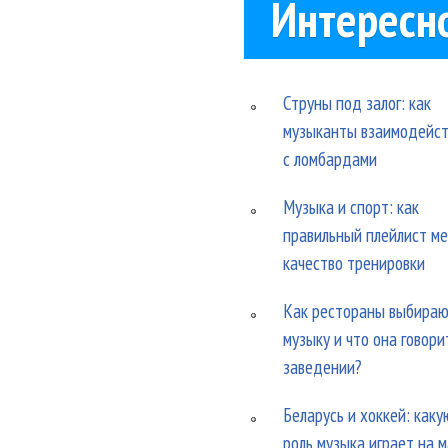
Интересн
Струны под залог: как
музыканты взаимодейс
с ломбардами
Музыка и спорт: как
правильный плейлист м
качество тренировки
Как рестораны выбира
музыку и что она говори
заведении?
Беларусь и хоккей: каку
роль музыка играет на 