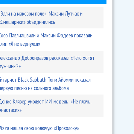
«Элли на маковом поле», Максим Лутчак и
«Смешарики» объединились
Сосо Павлиашвили и Максим Фадеев показали
клип «Я не вернулся»
Александр Добронравов рассказал «Чего хотят
мужчины?»
Гитарист Black Sabbath Тони Айомми показал
первую песню из сольного альбома
Денис Клявер умоляет ИИ-модель: «Не плачь,
Анастасия»
Pizza нашла свою колючую «Проволоку»