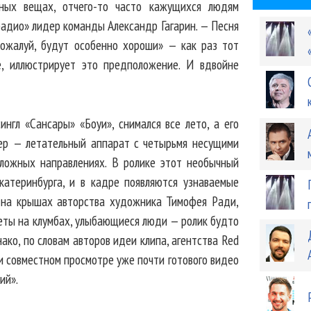
дных вещах, отчего-то часто кажущихся людям
адио» лидер команды Александр Гагарин. — Песня
пожалуй, будут особенно хороши» — как раз тот
ле, иллюстрирует это предположение. И вдвойне
ингл «Сансары» «Боуи», снимался все лето, а его
ер — летательный аппарат с четырьмя несущими
ложных направлениях. В ролике этот необычный
катеринбурга, и в кадре появляются узнаваемые
и на крышах авторства художника Тимофея Ради,
веты на клумбах, улыбающиеся люди — ролик будто
ако, по словам авторов идеи клипа, агентства Red
ри совместном просмотре уже почти готового видео
ий».