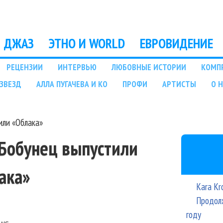
Перейти к основному
содержанию
ДЖАЗ
ЭТНО И WORLD
ЕВРОВИДЕНИЕ
РЕЦЕНЗИИ
ИНТЕРВЬЮ
ЛЮБОВНЫЕ ИСТОРИИ
КОМП
ЗВЕЗД
АЛЛА ПУГАЧЕВА И КО
ПРОФИ
АРТИСТЫ
О 
или «Облака»
 Бобунец выпустили
ака»
Kara Kr
Продолж
году