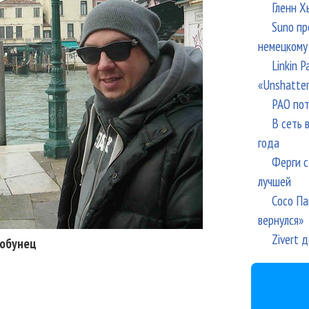
Гленн Х
Suno пр
немецкому
Linkin 
«Unshatte
РАО пот
В сеть 
года
Ферги с
лучшей
Сосо Па
вернулся»
Zivert 
Бобунец