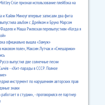
Mötley Crüe признал использование плейбэка на
 и Кайли Миноуг впервые записали два фита
 выпустила альбом с Дрейком и Бруно Марсом
Фадеев и Маша Ржевская перевыпустили «Когда я
кой»
ока официально вышла «Замуж»
а маковом поле», Максим Лутчак и «Смешарики»
ись
Руссо выпустил две солнечные песни
Сычёв - «Хит-парады в СССР. Полное
ние»
едрил инструмент по нарушениям авторских прав
одяные знаки
 работает в студии», - проговорился ее партнер
y