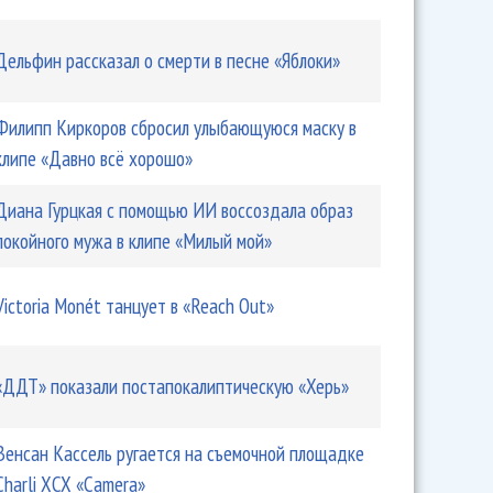
Дельфин рассказал о смерти в песне «Яблоки»
Филипп Киркоров сбросил улыбающуюся маску в
клипе «Давно всё хорошо»
Диана Гурцкая с помощью ИИ воссоздала образ
покойного мужа в клипе «Милый мой»
Victoria Monét танцует в «Reach Out»
«ДДТ» показали постапокалиптическую «Херь»
Венсан Кассель ругается на съемочной площадке
Charli XCX «Camera»