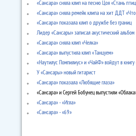
«Сансара» сняла клип на песню Цоя «Стань пти
«Сансара» сняла ремейк клипа на хит ДДТ «Что
«Сансара» показала клип о дружбе без границ
Лидер «Сансары» записал акустический альбом
«Сансара» сняла клип «Челка»
«Сансара» выпустила клип «Танцуем»
«Наутилус Помпилиус» и «ЧайФ» войдут в книгу 
У «Сансары» новый гитарист
«Сансара» показала «Любящие глаза»
«Сансара» и Сергей Бобунец выпустили «Облака
«Сансара» - «Игла»
«Сансара» - «69»