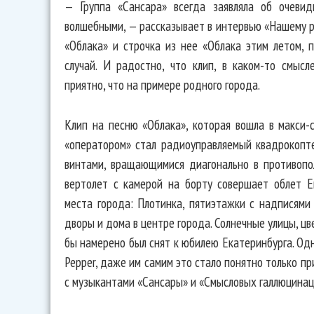
— Группа «Сансара» всегда заявляла об очеви
волшебными, — рассказывает в интервью «Нашему р
«Облака» и строчка из нее «Облака этим летом, 
случай. И радостно, что клип, в каком-то смыс
приятно, что на примере родного города.
Клип на песню «Облака», которая вошла в макси-с
«оператором» стал радиоуправляемый квадрокопт
винтами, вращающимися диагонально в противопо
вертолет с камерой на борту совершает облет Е
места города: Плотинка, пятиэтажки с надписям
дворы и дома в центре города. Солнечные улицы, ц
бы намерено был снят к юбилею Екатеринбурга. Одн
Pepper, даже им самим это стало понятно только п
с музыкантами «Сансары» и «Смысловых галлюцинац