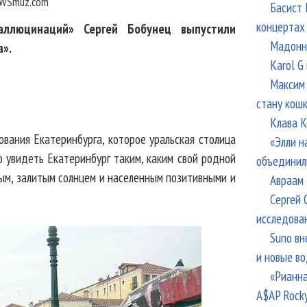
WSmuz.com
Басист 
концертах
аллюцинаций» Сергей Бобунец выпустили
Мадонна
а».
Karol G
Максим 
стану кош
Клава К
вания Екатеринбурга, которое уральская столица
«Элли н
о увидеть Екатеринбург таким, каким свой родной
объединил
ым, залитым солнцем и населенным позитивными и
Авраам 
Сергей 
исследова
Suno вн
и новые в
«Рианна
A$AP Rock