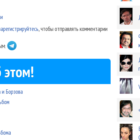
ии
зарегистрируйтесь
, чтобы отправлять комментарии
ЫМ:
 этом!
 и Борзова
льбом
ьбома