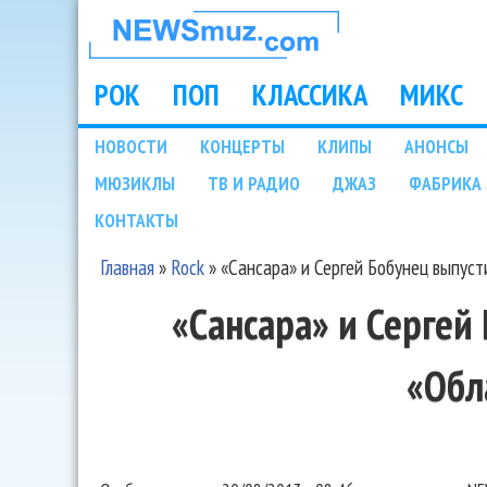
НОВОСТИ
МУЗЫКИ И
РОК
ПОП
КЛАССИКА
МИКС
Main menu
ШОУ БИЗНЕСА
НОВОСТИ
КОНЦЕРТЫ
КЛИПЫ
АНОНСЫ
Подразделы
МЮЗИКЛЫ
ТВ И РАДИО
ДЖАЗ
ФАБРИКА 
NEWSMUZ.COM
КОНТАКТЫ
Главная
»
Rock
»
«Сансара» и Сергей Бобунец выпуст
Вы здесь
«Сансара» и Сергей
«Обл