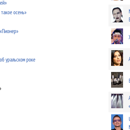
цей»
 такое осень»
 «Пионер»
об уральском роке
»