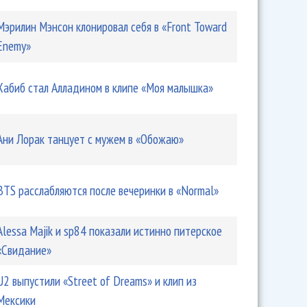
Мэрилин Мэнсон клонировал себя в «Front Toward
Enemy»
Хабиб стал Алладином в клипе «Моя малышка»
Ани Лорак танцует с мужем в «Обожаю»
BTS расслабляются после вечеринки в «Normal»
Alessa Majik и sp84 показали истинно питерское
«Свидание»
U2 выпустили «Street of Dreams» и клип из
Мексики