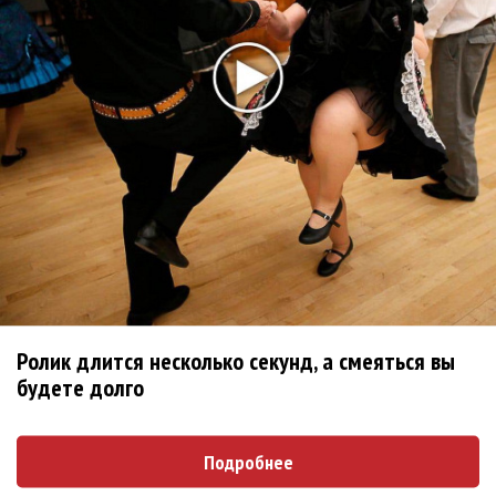
«Пять звезд» будет судить прокурор Наталья
Поклонская
Конкурс «Пять звезд» огласил список участников
Аллегрова, Дробыш и Матвиенко будут судить «Пять
звезд»
Определены финалисты конкурса «Пять звезд.
Ялта-2014»
Конкурс «Пять звезд» возродится в Крыму
Последнее
Ролик длится несколько секунд, а смеяться вы
будете долго
Kara Kross обнимает каждый «Новый день»
Подробнее
Продолжение фильма «Майкл» начнут снимать уже в
этом году