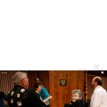
«Пять Звезд» в Ялте: жюри подозрительно стабильно в
пристрастиях
В Ялте катаклизм: «Пять Звезд» остались без звезд
«После 11»: Моды меняются, а народная песня
остается!
65 тысяч зрителей пришло на концерт звезд в Ялте
В Ялте прошла жеребьевка конкурса «Пять Звезд» по
амулетам
40 тысяч зрителей пришло в Ялте на сборный концерт
звезд эстрады
i
«После 11» и «Invoice» подрались на набережной
Ялты
Елка боится ехать в Ялту на «Пять Звезд»
На конкурсе «Пять звезд» родилась первая семья
«Пять звезд» порвет музыкальный мир