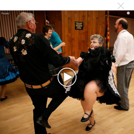
этом году
Басист Mötley Crüe признал использование плейбэка
i
на концертах
Мадонна и Кайли Миноуг впервые записали два
фита
Karol G выпустила альбом с Дрейком и Бруно
Марсом
Максим Фадеев и Маша Ржевская перевыпустили
«Когда я стану кошкой»
Клава Кока официально вышла «Замуж»
«Элли на маковом поле», Максим Лутчак и
«Смешарики» объединились
Авраам Руссо выпустил две солнечные песни
Сергей Сычёв - «Хит-парады в СССР. Полное
исследование»
Suno внедрил инструмент по нарушениям авторских