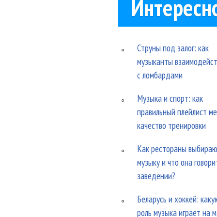
Интересн
Струны под залог: как
музыканты взаимодейс
с ломбардами
Музыка и спорт: как
правильный плейлист м
качество тренировки
Как рестораны выбира
музыку и что она говори
заведении?
Беларусь и хоккей: каку
роль музыка играет на 