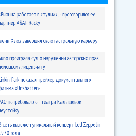
«Рианна работает в студии», - проговорился ее
партнер A$AP Rocky
Гленн Хьюз завершил свою гастрольную карьеру
Suno проиграла суд о нарушении авторских прав
немецкому лицензиату
Linkin Park показал трейлер документального
фильма «Unshatter»
РАО потребовало от театра Кадышевой
неустойку
В сеть выложен уникальный концерт Led Zeppelin
1970 года