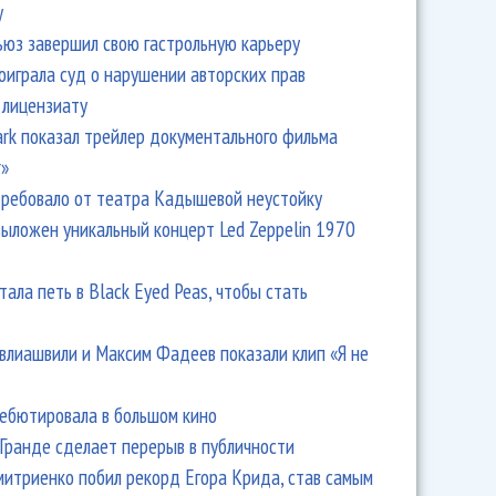
y
ьюз завершил свою гастрольную карьеру
оиграла суд о нарушении авторских прав
 лицензиату
Park показал трейлер документального фильма
r»
ребовало от театра Кадышевой неустойку
выложен уникальный концерт Led Zeppelin 1970
тала петь в Black Eyed Peas, чтобы стать
влиашвили и Максим Фадеев показали клип «Я не
дебютировала в большом кино
Гранде сделает перерыв в публичности
итриенко побил рекорд Егора Крида, став самым