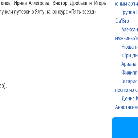
онов, Ирина Аллегрова, Виктор Дробыш и Игорь
юным арти
учили путевки в Ялту на конкурс «Пять звезд»:
Группа 
Da'Bro
Алексан
мужчины?»
Нюша н
«Три дн
Ариана 
Филипп 
Гитарис
ва),
песню из с
Денис К
Анастасия