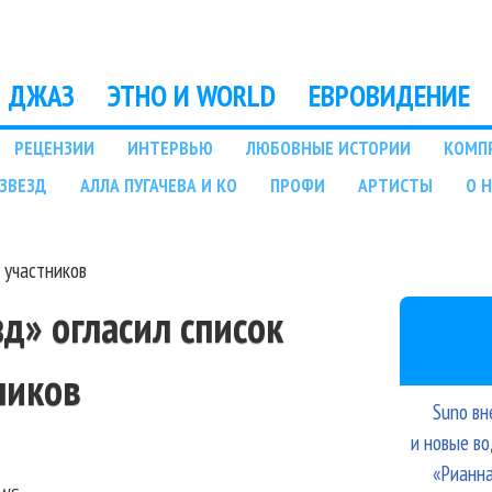
Перейти к основному
содержанию
ДЖАЗ
ЭТНО И WORLD
ЕВРОВИДЕНИЕ
РЕЦЕНЗИИ
ИНТЕРВЬЮ
ЛЮБОВНЫЕ ИСТОРИИ
КОМП
ЗВЕЗД
АЛЛА ПУГАЧЕВА И КО
ПРОФИ
АРТИСТЫ
О 
к участников
зд» огласил список
ников
Suno вн
и новые в
«Рианна