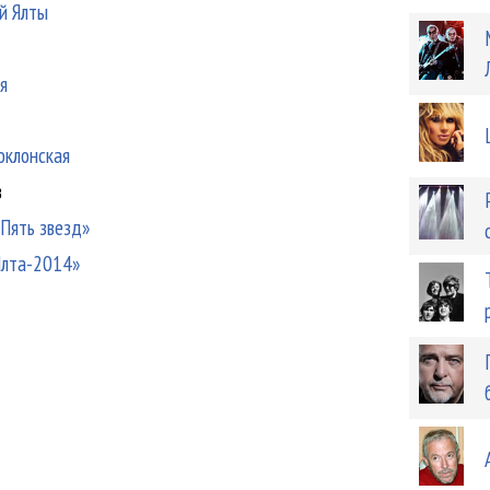
ой Ялты
я
оклонская
в
«Пять звезд»
Ялта-2014»