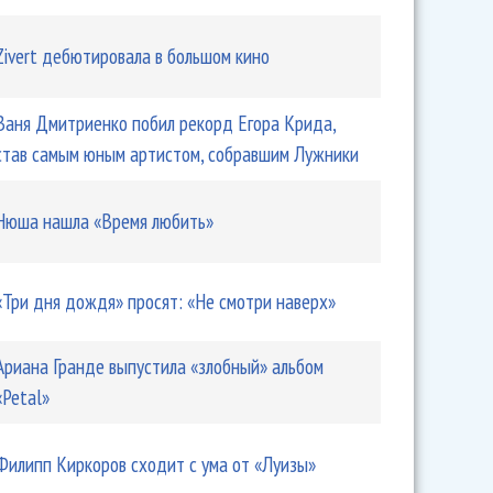
Zivert дебютировала в большом кино
Ваня Дмитриенко побил рекорд Егора Крида,
став самым юным артистом, собравшим Лужники
Нюша нашла «Время любить»
«Три дня дождя» просят: «Не смотри наверх»
Ариана Гранде выпустила «злобный» альбом
«Petal»
Филипп Киркоров сходит с ума от «Луизы»