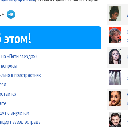
ЫМ:
 этом!
с на «Пяти звездах»
а вопросы
ильно в пристрастиях
везд
остается!
Ялте
д» по амулетам
онцерт звезд эстрады