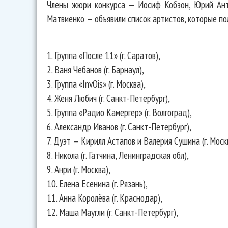
Члены жюри конкурса — Иосиф Кобзон, Юрий Ант
Матвиенко — объявили список артистов, которые пол
1. Группа «После 11» (г. Саратов),
2. Ваня Чебанов (г. Барнаул),
3. Группа «InvOis» (г. Москва),
4. Женя Любич (г. Санкт-Петербург),
5. Группа «Радио Камергер» (г. Волгоград),
6. Александр Иванов (г. Санкт-Петербург),
7. Дуэт — Кирилл Астапов и Валерия Сушина (г. Моск
8. Никола (г. Гатчина, Ленинградская обл),
9. Анри (г. Москва),
10. Елена Есенина (г. Рязань),
11. Анна Королёва (г. Краснодар),
12. Маша Маугли (г. Санкт-Петербург),