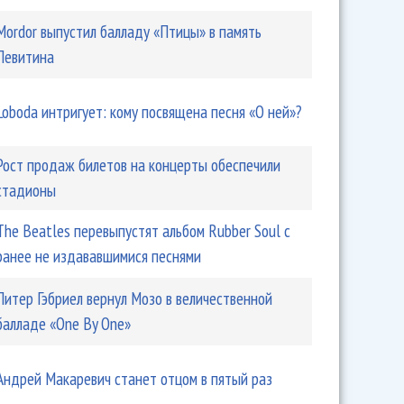
Mordor выпустил балладу «Птицы» в память
Левитина
Loboda интригует: кому посвящена песня «О ней»?
Рост продаж билетов на концерты обеспечили
стадионы
The Beatles перевыпустят альбом Rubber Soul с
ранее не издававшимися песнями
Питер Гэбриел вернул Мозо в величественной
балладе «One By One»
Андрей Макаревич станет отцом в пятый раз