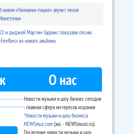
В новом «Человеке-пауке» звучит песня
Монеточки
U2 и диджей Мартин Гаррикс показали песню
«Fireflies» из нового альбома
к
О нас
Новости музыки и шоу-бизнес сегодня
- главная сфера интересов издания
"Новости музыки и шоу-бизнеса
NEWSmuz.com
(экс - NEWSmusic.ru).
Последние новости музыки и шоу