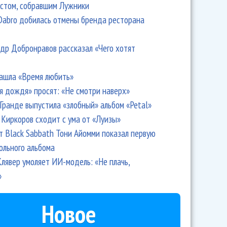
стом, собравшим Лужники
Dabro добилась отмены бренда ресторана
др Добронравов рассказал «Чего хотят
ашла «Время любить»
я дождя» просят: «Не смотри наверх»
Гранде выпустила «злобный» альбом «Petal»
Киркоров сходит с ума от «Луизы»
т Black Sabbath Тони Айомми показал первую
ольного альбома
лявер умоляет ИИ-модель: «Не плачь,
»
Новое