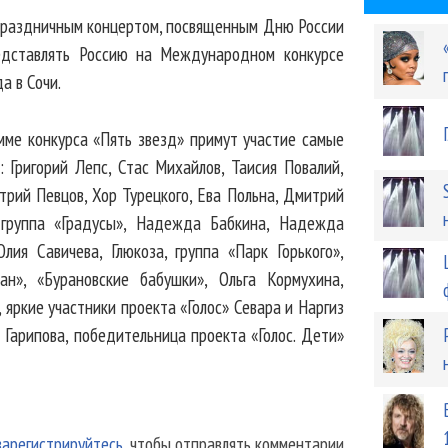
 праздничным концертом, посвященным Дню России
едставлять Россию на Международном конкурсе
а в Сочи.
мме конкурса «Пять звезд» примут участие самые
 Григорий Лепс, Стас Михайлов, Таисия Повалий,
трий Певцов, Хор Турецкого, Ева Польна, Дмитрий
группа «Градусы», Надежда Бабкина, Надежда
ия Савичева, Глюкоза, группа «Парк Горького»,
ан», «Бурановские бабушки», Ольга Кормухина,
 яркие участники проекта «Голос» Севара и Наргиз
 Гарипова, победительница проекта «Голос. Дети»
зарегистрируйтесь
, чтобы отправлять комментарии