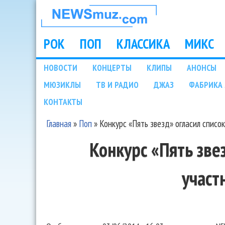
НОВОСТИ
МУЗЫКИ И
РОК
ПОП
КЛАССИКА
МИКС
Main menu
ШОУ БИЗНЕСА
НОВОСТИ
КОНЦЕРТЫ
КЛИПЫ
АНОНСЫ
Подразделы
МЮЗИКЛЫ
ТВ И РАДИО
ДЖАЗ
ФАБРИКА 
NEWSMUZ.COM
КОНТАКТЫ
Главная
»
Поп
»
Конкурс «Пять звезд» огласил списо
Вы здесь
Конкурс «Пять зве
участ