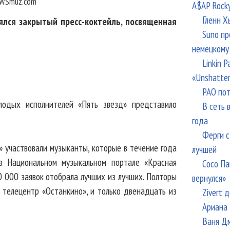
WSmuz.com
A$AP Rock
Гленн Х
ялся закрытый пресс-коктейль, посвященная
Suno пр
немецкому
Linkin 
«Unshatte
РАО пот
лодых исполнителей «Пять звезд» представило
В сеть 
года
Ферги с
» участвовали музыканты, которые в течение года
лучшей
а Национальном музыкальном портале «Красная
Сосо Па
10 000 заявок отобрала лучших из лучших. Полторы
вернулся»
 телецентр «Останкино», и только двенадцать из
Zivert 
Ариана 
Ваня Дм