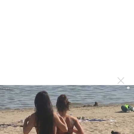
Сергей Сычёв - «Хит-парады в СССР. Полное
исследование»
Suno внедрил инструмент по нарушениям авторских
прав и новые водяные знаки
«Рианна работает в студии», - проговорился ее
партнер A$AP Rocky
Гленн Хьюз завершил свою гастрольную карьеру
Suno проиграла суд о нарушении авторских прав
немецкому лицензиату
Linkin Park показал трейлер документального фильма
«Unshatter»
i
РАО потребовало от театра Кадышевой неустойку
В сеть выложен уникальный концерт Led Zeppelin
1970 года
Ферги стала петь в Black Eyed Peas, чтобы стать
лучшей