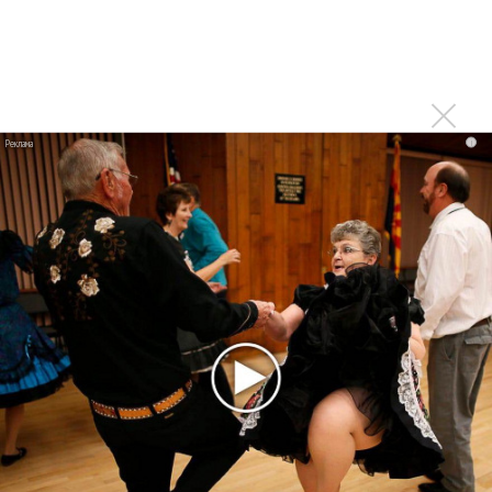
«Когда я стану кошкой»
Клава Кока официально вышла «Замуж»
«Элли на маковом поле», Максим Лутчак и
«Смешарики» объединились
i
Авраам Руссо выпустил две солнечные песни
Сергей Сычёв - «Хит-парады в СССР. Полное
исследование»
Suno внедрил инструмент по нарушениям авторских
прав и новые водяные знаки
«Рианна работает в студии», - проговорился ее
партнер A$AP Rocky
Гленн Хьюз завершил свою гастрольную карьеру
Suno проиграла суд о нарушении авторских прав
немецкому лицензиату
Linkin Park показал трейлер документального фильма
«Unshatter»