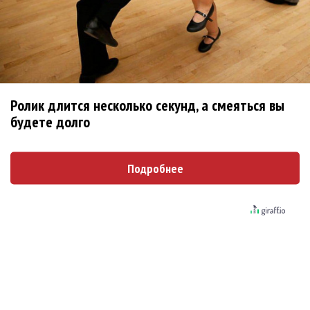
РАО потребовало от театра Кадышевой неустойку
В сеть выложен уникальный концерт Led Zeppelin
1970 года
Ферги стала петь в Black Eyed Peas, чтобы стать
лучшей
Ролик длится несколько секунд, а смеяться вы
Сосо Павлиашвили и Максим Фадеев показали клип «Я
будете долго
не вернулся»
Zivert дебютировала в большом кино
Подробнее
Новое
Kara Kross обнимает каждый «Новый день»
Продолжение фильма «Майкл» начнут