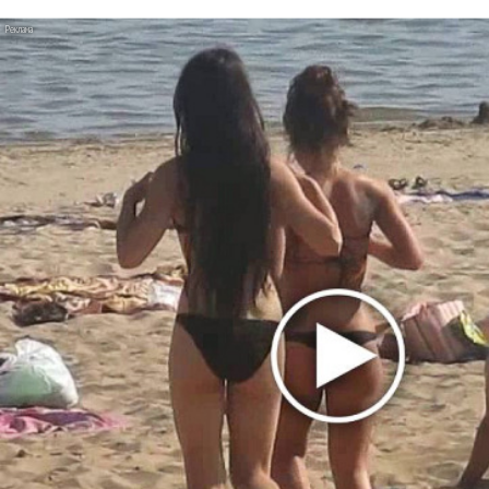
Zeppelin 1970 года
Zivert дебютировала в большом кино
Ваня Дмитриенко побил рекорд Егора
Крида, став самым юным артистом,
собравшим Лужники
Нюша нашла «Время любить»
«Три дня дождя» просят: «Не смотри
наверх»
Ариана Гранде выпустила «злобный» альбом
«Petal»