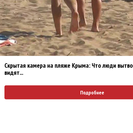
Блоги
ДИВИЗОР: Я еще не заходил так далеко за...
1 месяц 1 неделя
назад
alexard
Скрытая камера на пляже Крыма: Что люди вытвор
Второй альбом киприотов KA'APER
1 месяц 3
видят...
недели
назад
alexard
I Am Morbid объявили о российском туре!
2
Подробнее
месяца 3 дня
назад
alexard
Дебютный EP американцев Abitha
2 месяца 3
недели
назад
alexard
Новый альбом немцев Teeth of Lamb
2 месяца