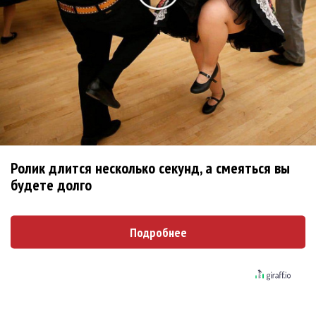
Новое
Kara Kross обнимает каждый «Новый день»
Продолжение фильма «Майкл» начнут
снимать уже в этом году
Ролик длится несколько секунд, а смеяться вы
Басист Mötley Crüe признал использование
будете долго
плейбэка на концертах
Мадонна и Кайли Миноуг впервые записали
Подробнее
два фита
Karol G выпустила альбом с Дрейком и Бруно
Марсом