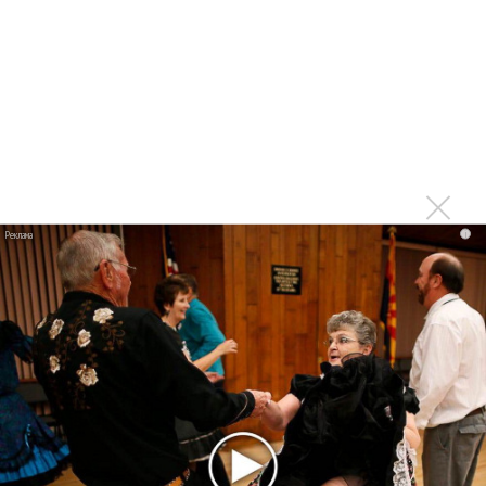
партнер A$AP Rocky
Гленн Хьюз завершил свою гастрольную карьеру
Suno проиграла суд о нарушении авторских прав
немецкому лицензиату
Linkin Park показал трейлер документального фильма
«Unshatter»
РАО потребовало от театра Кадышевой неустойку
i
В сеть выложен уникальный концерт Led Zeppelin
1970 года
Ферги стала петь в Black Eyed Peas, чтобы стать
лучшей
Сосо Павлиашвили и Максим Фадеев показали клип «Я
не вернулся»
Zivert дебютировала в большом кино