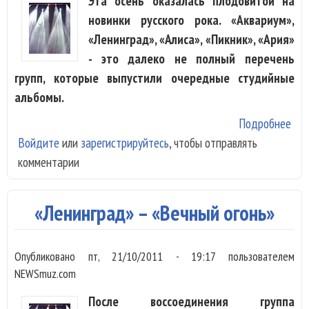
Эта осень оказалась плодовитой на
новинки русского рока. «Аквариум»,
«Ленинград», «Алиса», «Пикник», «Ария»
- это далеко не полный перечень
групп, которые выпустили очередные студийные
альбомы.
Подробнее
о
Войдите
или
зарегистрируйтесь
, чтобы отправлять
«Бр
комментарии
-
«М
«Ленинград» – «Вечный огонь»
Опубликовано
пт, 21/10/2011 - 19:17
пользователем
NEWSmuz.com
После воссоединения группа