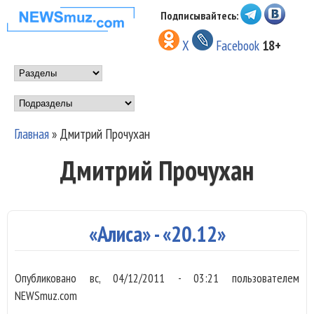
Перейти к основному
Подписывайтесь:
НОВОСТИ
содержанию
X
Facebook
18+
МУЗЫКИ И
Main menu
ШОУ БИЗНЕСА
Подразделы
NEWSMUZ.COM
Главная
»
Дмитрий Прочухан
Вы здесь
Дмитрий Прочухан
«Алиса» - «20.12»
Опубликовано
вс, 04/12/2011 - 03:21
пользователем
NEWSmuz.com