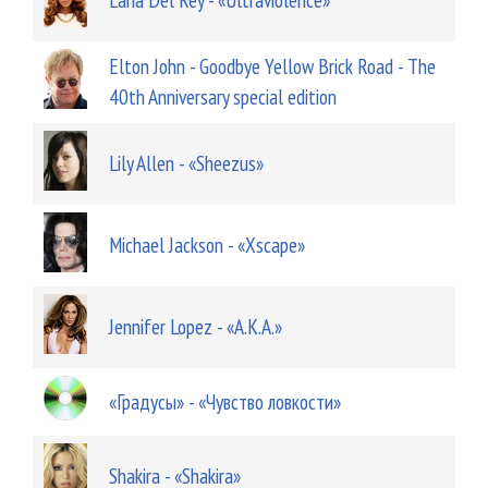
Elton John - Goodbye Yellow Brick Road - The
40th Anniversary special edition
Lily Allen - «Sheezus»
Michael Jackson - «Xscape»
Jennifer Lopez - «A.K.A.»
«Градусы» - «Чувство ловкости»
Shakira - «Shakira»