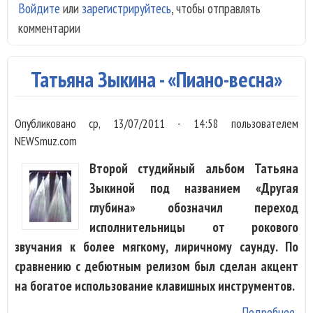
Войдите
или
зарегистрируйтесь
, чтобы отправлять
и
комментарии
Сир
-
«Ск
Татьяна Зыкина - «Пиано-весна»
Опубликовано
ср, 13/07/2011 - 14:58
пользователем
NEWSmuz.com
Второй студийный альбом Татьяна
Зыкиной под названием «Другая
глубина» обозначил переход
исполнительницы от рокового
звучания к более мягкому, лиричному саунду. По
сравнению с дебютным релизом был сделан акцент
на богатое использование клавишных инструментов.
Подробнее
о