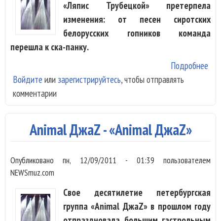
«Ляпис Трубецкой» претерпела
изменения: от песен сиротских
белорусских гопников команда
перешла к ска-панку.
Подробнее
о «
Войдите
или
зарегистрируйтесь
, чтобы отправлять
Тру
комментарии
- «
кар
Animal ДжаZ - «Animal ДжаZ»
Опубликовано
пн, 12/09/2011 - 01:39
пользователем
NEWSmuz.com
Свое десятилетие петербургская
группа «Animal ДжаZ» в прошлом году
отпраздновала большим гастрольным