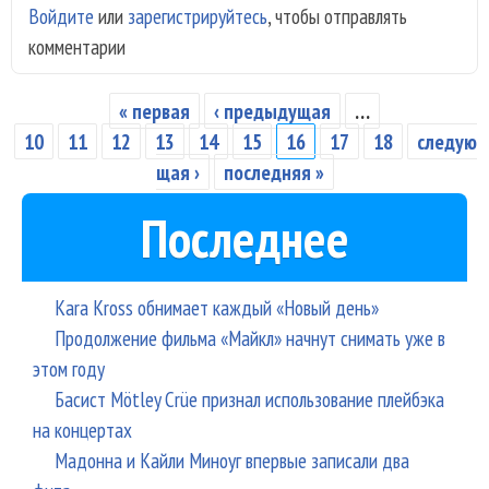
Войдите
или
зарегистрируйтесь
, чтобы отправлять
Лео
комментарии
-
«Па
пес
« первая
‹ предыдущая
…
Страницы
10
11
12
13
14
15
16
17
18
следую
щая ›
последняя »
Последнее
Kara Kross обнимает каждый «Новый день»
Продолжение фильма «Майкл» начнут снимать уже в
этом году
Басист Mötley Crüe признал использование плейбэка
на концертах
Мадонна и Кайли Миноуг впервые записали два