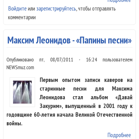
Войдите
или
зарегистрируйтесь
, чтобы отправлять
Тат
комментарии
Зык
-
«Пи
Максим Леонидов - «Папины песни»
вес
Опубликовано
пт, 08/07/2011 - 16:24
пользователем
NEWSmuz.com
Первым опытом записи каверов на
старинные песни для Максима
Леонидова стал альбом «Давай
Закурим», выпущенный в 2001 году к
годовщине 60-летия начала Великой Отечественной
войны.
Подробнее
о М