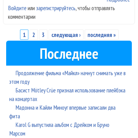
Войдите
или
зарегистрируйтесь
, чтобы отправлять
пер
комментарии
рож
аль
1
2
3
следующая ›
последняя »
Страницы
Последнее
Продолжение фильма «Майкл» начнут снимать уже в
этом году
Басист Mötley Crüe признал использование плейбэка
на концертах
Мадонна и Кайли Миноуг впервые записали два
фита
Karol G выпустила альбом с Дрейком и Бруно
Марсом