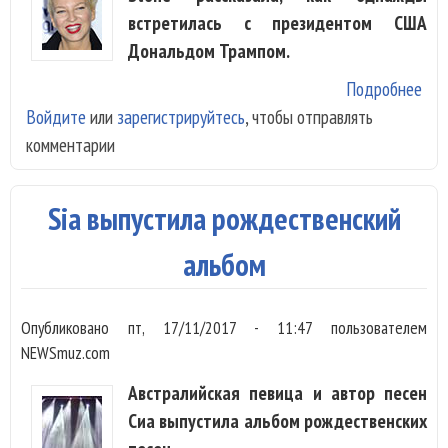
встретилась с президентом США
Дональдом Трампом.
Подробнее
о В
Войдите
или
зарегистрируйтесь
, чтобы отправлять
Тра
комментарии
выз
рас
жел
Sia выпустила рождественский
альбом
Опубликовано
пт, 17/11/2017 - 11:47
пользователем
NEWSmuz.com
Австралийская певица и автор песен
Сиа выпустила альбом рождественских