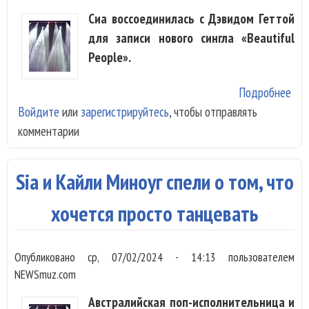
ал
Сиа воссоединилась с Дэвидом Геттой
для записи нового сингла «Beautiful
People».
Подробнее
о Si
Войдите
или
зарегистрируйтесь
, чтобы отправлять
сно
комментарии
пое
«Be
Peo
Sia и Кайли Миноуг спели о том, что
теп
Дэ
хочется просто танцевать
Гет
Опубликовано
ср, 07/02/2024 - 14:13
пользователем
NEWSmuz.com
Австралийская поп-исполнительница и