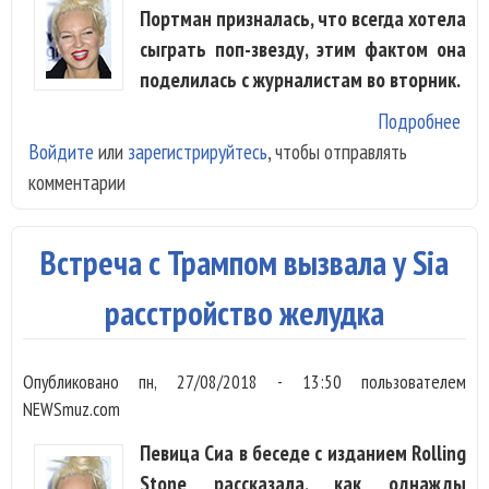
Портман призналась, что всегда хотела
сыграть поп-звезду, этим фактом она
поделилась с журналистам во вторник.
Подробнее
о Si
Войдите
или
зарегистрируйтесь
, чтобы отправлять
нап
комментарии
пес
для
Нат
Встреча с Трампом вызвала у Sia
Пор
расстройство желудка
Опубликовано
пн, 27/08/2018 - 13:50
пользователем
NEWSmuz.com
Певица Сиа в беседе с изданием Rolling
Stone рассказала, как однажды