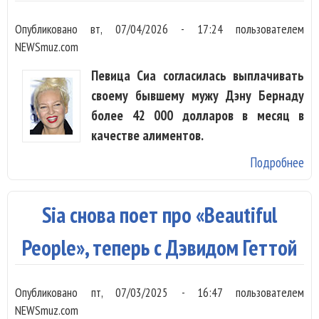
Опубликовано
вт, 07/04/2026 - 17:24
пользователем
NEWSmuz.com
Певица Сиа согласилась выплачивать
своему бывшему мужу Дэну Бернаду
более 42 000 долларов в месяц в
качестве алиментов.
Подробнее
о 
вы
бы
Sia снова поет про «Beautiful
му
40
People», теперь с Дэвидом Геттой
до
ме
Опубликовано
пт, 07/03/2025 - 16:47
пользователем
ка
NEWSmuz.com