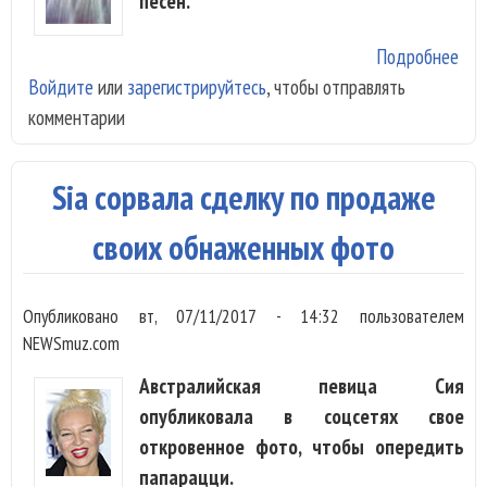
песен.
Подробнее
о S
Войдите
или
зарегистрируйтесь
, чтобы отправлять
рож
комментарии
аль
Sia сорвала сделку по продаже
своих обнаженных фото
Опубликовано
вт, 07/11/2017 - 14:32
пользователем
NEWSmuz.com
Австралийская певица Сия
опубликовала в соцсетях свое
откровенное фото, чтобы опередить
папарацци.