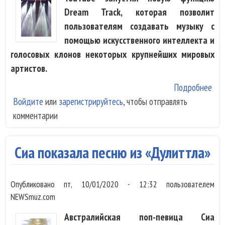
Dream Track, которая позволит
пользователям создавать музыку с
помощью искусственного интеллекта и
голосовых клонов некоторых крупнейших мировых
артистов.
Подробнее
о
Войдите
или
зарегистрируйтесь
, чтобы отправлять
You
комментарии
раз
пет
гол
Сиа показала песню из «Дулиттла»
Де
Лов
Опубликовано
пт, 10/01/2020 - 12:32
пользователем
или
NEWSmuz.com
Австралийская поп-певица Сиа