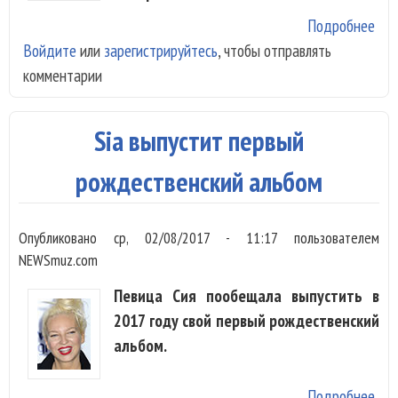
Подробнее
о Si
Войдите
или
зарегистрируйтесь
, чтобы отправлять
сор
комментарии
сде
пр
сво
Sia выпустит первый
обн
фо
рождественский альбом
Опубликовано
ср, 02/08/2017 - 11:17
пользователем
NEWSmuz.com
Певица Сия пообещала выпустить в
2017 году свой первый рождественский
альбом.
Подробнее
о S