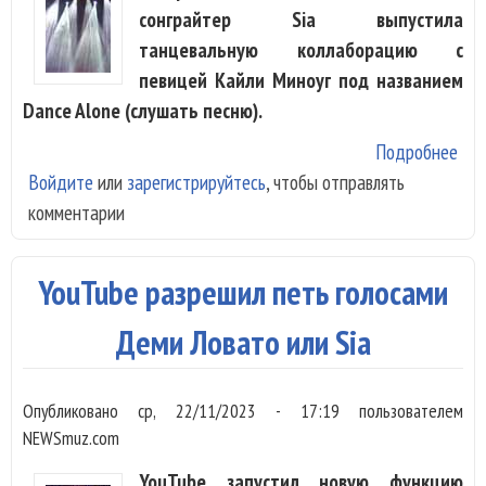
сонграйтер Sia выпустила
танцевальную коллаборацию с
певицей Кайли Миноуг под названием
Dance Alone (слушать песню).
Подробнее
о Si
Войдите
или
зарегистрируйтесь
, чтобы отправлять
Кай
комментарии
Мин
спе
том
YouTube разрешил петь голосами
хоч
про
Деми Ловато или Sia
тан
Опубликовано
ср, 22/11/2023 - 17:19
пользователем
NEWSmuz.com
YouTube запустил новую функцию