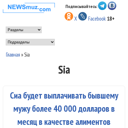
Перейти к основному
Подписывайтесь:
НОВОСТИ
содержанию
X
Facebook
18+
МУЗЫКИ И
Main menu
ШОУ БИЗНЕСА
Подразделы
NEWSMUZ.COM
Главная
»
Sia
Вы здесь
Sia
Сиа будет выплачивать бывшему
мужу более 40 000 долларов в
месяц в качестве алиментов