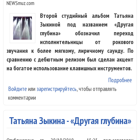
NEWSmuz.com
Второй студийный альбом Татьяна
Зыкиной под названием «Другая
глубина» обозначил переход
исполнительницы от рокового
звучания к более мягкому, лиричному саунду. По
сравнению с дебютным релизом был сделан акцент
на богатое использование клавишных инструментов.
Подробнее
о
Войдите
или
зарегистрируйтесь
, чтобы отправлять
Тат
комментарии
Зык
-
«Пи
Татьяна Зыкина - «Другая глубина»
вес