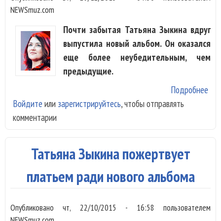
NEWSmuz.com
Почти забытая Татьяна Зыкина вдруг
выпустила новый альбом. Он оказался
еще более неубедительным, чем
предыдущие.
Подробнее
о Т
Войдите
или
зарегистрируйтесь
, чтобы отправлять
Зык
комментарии
«За
зак
окн
Татьяна Зыкина пожертвует
платьем ради нового альбома
Опубликовано
чт, 22/10/2015 - 16:58
пользователем
NEWSmuz.com