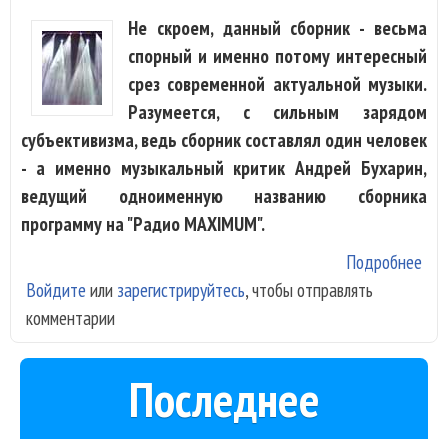
Не скроем, данный сборник - весьма
спорный и именно потому интересный
срез современной актуальной музыки.
Разумеется, с сильным зарядом
субъективизма, ведь сборник составлял один человек
- а именно музыкальный критик Андрей Бухарин,
ведущий одноименную названию сборника
программу на "Радио MAXIMUM".
Подробнее
о У
Войдите
или
зарегистрируйтесь
, чтобы отправлять
рус
комментарии
Сбо
Анд
Бух
Последнее
том
вто