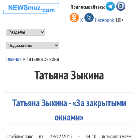
Перейти к основному
Подписывайтесь:
НОВОСТИ
содержанию
X
Facebook
18+
МУЗЫКИ И
Main menu
ШОУ БИЗНЕСА
Подразделы
NEWSMUZ.COM
Главная
»
Татьяна Зыкина
Вы здесь
Татьяна Зыкина
Татьяна Зыкина - «За закрытыми
окнами»
Опубликовано
вт, 29/12/2015 - 04:50
пользователем