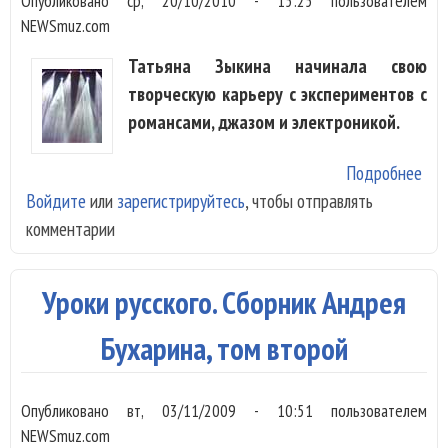
Опубликовано
ср, 20/10/2010 - 15:25
пользователем
NEWSmuz.com
Татьяна Зыкина начинала свою
творческую карьеру с экспериментов с
романсами, джазом и электроникой.
Подробнее
о
Войдите
или
зарегистрируйтесь
, чтобы отправлять
Тат
комментарии
Зык
«Др
глу
Уроки русского. Сборник Андрея
Бухарина, том второй
Опубликовано
вт, 03/11/2009 - 10:51
пользователем
NEWSmuz.com