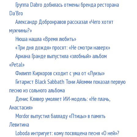
Группа Dabro добилась отмены бренда ресторана
Da'Bro
Александр Добронравов рассказал «Чего хотят
мужчины?»
Нюша нашла «Время любить»
«Три дня дождя» просят: «Не смотри наверх»
Ариана Гранде выпустила «злобный» альбом
«Petal»
Филипп Киркоров сходит с ума от «Луизы»
Гитарист Black Sabbath Тони Айомми показал первую
песню из сольного альбома
Денис Клявер умоляет ИИ-модель: «Не плачь,
Анастасия»
Mordor выпустил балладу «Птицы» в память
Левитина
Loboda интригует: кому посвящена песня «О ней»?