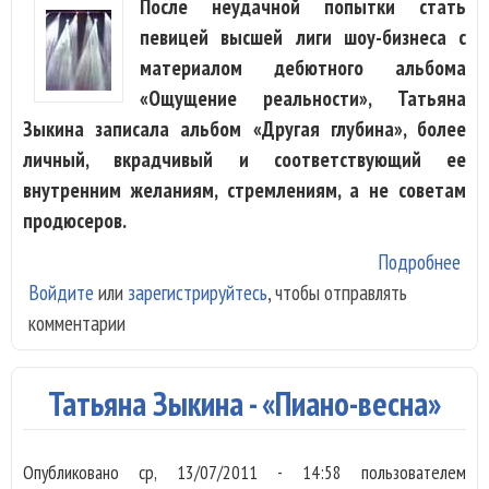
После неудачной попытки стать
певицей высшей лиги шоу-бизнеса с
материалом дебютного альбома
«Ощущение реальности», Татьяна
Зыкина записала альбом «Другая глубина», более
личный, вкрадчивый и соответствующий ее
внутренним желаниям, стремлениям, а не советам
продюсеров.
Подробнее
о Т
Войдите
или
зарегистрируйтесь
, чтобы отправлять
Зык
комментарии
«Я 
ожи
Татьяна Зыкина - «Пиано-весна»
Опубликовано
ср, 13/07/2011 - 14:58
пользователем