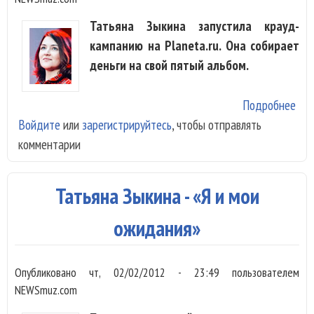
Татьяна Зыкина запустила крауд-
кампанию на Planeta.ru. Она собирает
деньги на свой пятый альбом.
Подробнее
о Т
Войдите
или
зарегистрируйтесь
, чтобы отправлять
Зык
комментарии
пож
пла
рад
Татьяна Зыкина - «Я и мои
нов
аль
ожидания»
Опубликовано
чт, 02/02/2012 - 23:49
пользователем
NEWSmuz.com