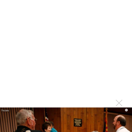
поработать в студии!
Zorge - «Монголоид»
Zorge - Zorge
Последнее
Kara Kross обнимает каждый «Новый день»
Продолжение фильма «Майкл» начнут снимать уже в
этом году
Басист Mötley Crüe признал использование плейбэка
на концертах
Мадонна и Кайли Миноуг впервые записали два
i
фита
Karol G выпустила альбом с Дрейком и Бруно
Марсом