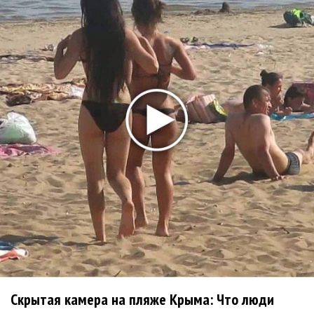
Da'Bro
Александр Добронравов рассказал «Чего хотят
мужчины?»
Нюша нашла «Время любить»
«Три дня дождя» просят: «Не смотри наверх»
Ариана Гранде выпустила «злобный» альбом
«Petal»
Филипп Киркоров сходит с ума от «Луизы»
Гитарист Black Sabbath Тони Айомми показал первую
песню из сольного альбома
Денис Клявер умоляет ИИ-модель: «Не плачь,
Анастасия»
Новое
Скрытая камера на пляже Крыма: Что люди