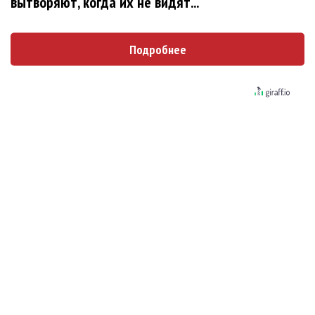
вытворяют, когда их не видят...
Андрей Макаревич станет отцом в пятый раз
Подробнее
Певец Анатолий Цой женился и обвенчался
Участница группы Spice Girls Мел Си выходит
замуж
Сергей Лазарев порадовал сына-болельщика
Реал Мадрид
Сиа будет выплачивать бывшему мужу более
40 000 долларов в месяц в качестве
алиментов
Клава Кока выходит замуж за телеведущего