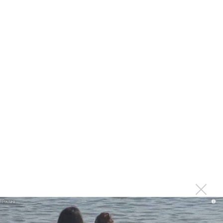
Suno проиграла суд о нарушении авторских прав
немецкому лицензиату
Linkin Park показал трейлер документального фильма
«Unshatter»
РАО потребовало от театра Кадышевой неустойку
В сеть выложен уникальный концерт Led Zeppelin
1970 года
Ферги стала петь в Black Eyed Peas, чтобы стать
лучшей
Сосо Павлиашвили и Максим Фадеев показали клип «Я
не вернулся»
Zivert дебютировала в большом кино
Ариана Гранде сделает перерыв в публичности
Ваня Дмитриенко побил рекорд Егора Крида, став
самым юным артистом, собравшим Лужники
i
Группа Dabro добилась отмены бренда ресторана