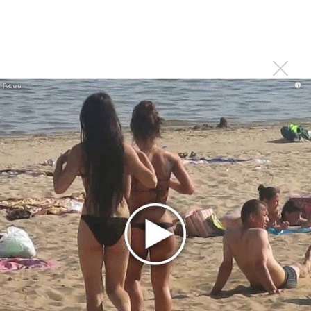
Сергей Лазарев хочет зарегистрировать свое имя и
монограмму как бренд
Последнее
i
Продолжение фильма «Майкл» начнут снимать уже в
этом году
Басист Mötley Crüe признал использование плейбэка
на концертах
Мадонна и Кайли Миноуг впервые записали два
фита
Karol G выпустила альбом с Дрейком и Бруно
Марсом
Максим Фадеев и Маша Ржевская перевыпустили
«Когда я стану кошкой»