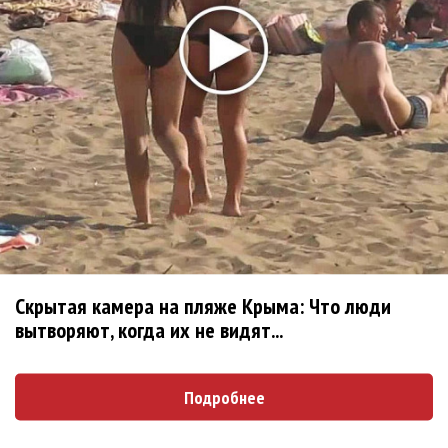
Российская этно-группа Oyme выступила на WOMEX
Oyme спела старинную дагестанскую легенду «Мать
ветра»
«Калинов Мост», «Ойме» и Varevo сыграют на X
фестивале «Иван Купала»
Союз музыкальных критиков назвал лучшими Гергиева,
Нетребко, «Геликон», Serebro и БГ
С 23 июня стартует очередная Oyme Expedition
Oyme выпустила клип на песню Vaya
Deep Forest поддержал мордовскую группу Oyme
Скрытая камера на пляже Крыма: Что люди
Лидер Deep Forest поздравит Oyme c выходом клипа
вытворяют, когда их не видят...
«Елки-5» и Oyme: почему не прозвучала заявленная
музыка
Подробнее