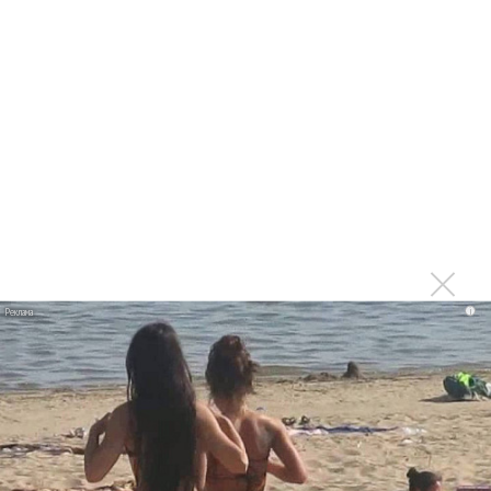
экспедиции
Альбом «Ойме» «Mastorava vol. 1» переиздан на
виниле
Oyme и ST показали клип «А я родом» о разнообразии
культур
Oyme: «Mastorava» - альбом с концепцией, а Батырхан
Шукенов - это объятия!
«Ойме» показал новый альбом до его выхода
Oyme и Хелависа выпустили необычный релиз «Путь
i
один»
В Москве прошел финал Всероссийского конкурса
этнической музыки «Вся страна»
Oyme показала акустическую «Tyushtya’s song»
«Oyme» презентовала малайзийскую «Adai-Adai»