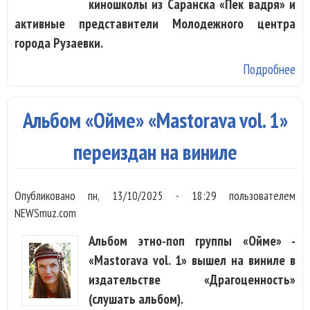
киношколы из Саранска «Пек вадря» и
активные представители Молодежного центра
города Рузаевки.
Подробнее
о 
«О
фе
Альбом «Ойме» «Mastorava vol. 1»
Ру
по
переиздан на виниле
ит
эк
Опубликовано
пн, 13/10/2025 - 18:29
пользователем
NEWSmuz.com
Альбом этно-поп группы «Ойме» -
«Mastorava vol. 1» вышел на виниле в
издательстве «Драгоценность»
(слушать альбом).