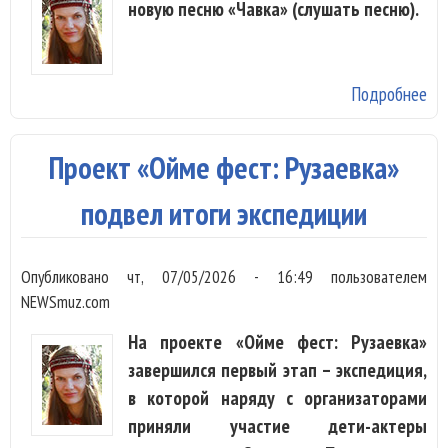
новую песню «Чавка» (слушать песню).
Подробнее
о 
вд
Нь
Проект «Ойме фест: Рузаевка»
йо
пе
подвел итоги экспедиции
«Ч
Опубликовано
чт, 07/05/2026 - 16:49
пользователем
NEWSmuz.com
На проекте «Ойме фест: Рузаевка»
завершился первый этап – экспедиция,
в которой наряду с организаторами
приняли участие дети-актеры