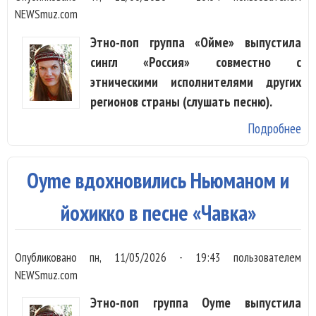
NEWSmuz.com
Этно-поп группа «Ойме» выпустила
сингл «Россия» совместно с
этническими исполнителями других
регионов страны (слушать песню).
Подробнее
о 
вы
пе
Oyme вдохновились Ньюманом и
«Ро
эт
йохикко в песне «Чавка»
му
вс
Опубликовано
пн, 11/05/2026 - 19:43
пользователем
NEWSmuz.com
Этно-поп группа Oyme выпустила