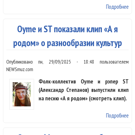
Подробнее
о 
«О
«M
Oyme и ST показали клип «А я
vol
пе
родом» о разнообразии культур
на
Опубликовано
пн, 29/09/2025 - 18:48
пользователем
NEWSmuz.com
Фолк-коллектив Oyme и рэпер ST
(Александр Степанов) выпустили клип
на песню «А я родом» (смотреть клип).
Подробнее
о 
по
кли