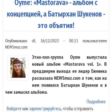
Oyme: «Mastorava» - альбом с
ро
ра
концепцией, а Батырхан Шукенов -
ку
это объятия!
Опубликовано
сб, 16/12/2023 - 00:21
пользователем
NEWSmuz.com
Этно-поп-группа Oyme выпустила
новый альбом «Mastorava vol. 1». В
преддверии выхода ее лидер Ежевика
рассказала NEWSmuz.com о том, как на
нем появился Батырхан Шукенов и в
чем замысел альбома.
Подробнее
о O
Войдите
или
зарегистрируйтесь
, чтобы отправлять
«Ma