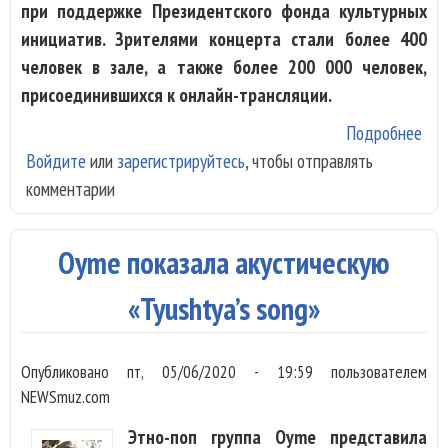
при поддержке Президентского фонда культурных
инициатив. Зрителями концерта стали более 400
человек в зале, а также более 200 000 человек,
присоединившихся к онлайн-трансляции.
Подробнее
о В
Войдите
или
зарегистрируйтесь
, чтобы отправлять
про
комментарии
Все
кон
этн
Oyme показала акустическую
муз
стр
«Tyushtya’s song»
Опубликовано
пт, 05/06/2020 - 19:59
пользователем
NEWSmuz.com
Этно-поп группа Oyme представила