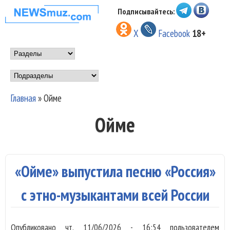
Перейти к основному
Подписывайтесь:
НОВОСТИ
содержанию
X
Facebook
18+
МУЗЫКИ И
Main menu
ШОУ БИЗНЕСА
Подразделы
NEWSMUZ.COM
Главная
»
Ойме
Вы здесь
Ойме
«Ойме» выпустила песню «Россия»
с этно-музыкантами всей России
Опубликовано
чт, 11/06/2026 - 16:54
пользователем