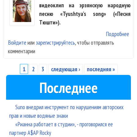
видеоклип на эрзянскую народную
песню «Tyushtya’s song» («Песня
Tюшти»).
Подробнее
о O
Войдите
или
зарегистрируйтесь
, чтобы отправлять
пок
комментарии
аку
«Ty
son
1
2
3
следующая ›
последняя »
Страницы
Последнее
Suno внедрил инструмент по нарушениям авторских
прав и новые водяные знаки
«Рианна работает в студии», - проговорился ее
партнер A$AP Rocky