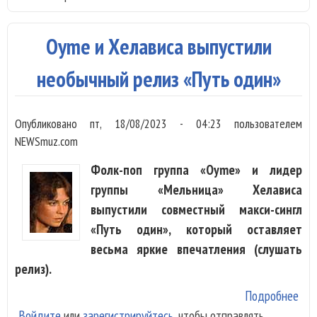
нов
аль
Oyme и Хелависа выпустили
до 
вых
необычный релиз «Путь один»
Опубликовано
пт, 18/08/2023 - 04:23
пользователем
NEWSmuz.com
Фолк-поп группа «Oyme» и лидер
группы «Мельница» Хелависа
выпустили совместный макси-сингл
«Путь один», который оставляет
весьма яркие впечатления (слушать
релиз).
Подробнее
о O
Войдите
или
зарегистрируйтесь
, чтобы отправлять
Хел