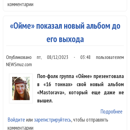
комментарии
- а
кон
а Б
«Ойме» показал новый альбом до
Шук
это
его выхода
объ
Опубликовано
пт, 08/12/2023 - 03:48
пользователем
NEWSmuz.com
Поп-фолк группа «Ойме» презентовала
в «16 тоннах» свой новый альбом
«Mastorava», который еще даже не
вышел.
Подробнее
о
Войдите
или
зарегистрируйтесь
, чтобы отправлять
«Ой
комментарии
пок