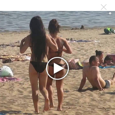
Сергей Сычёв - «Хит-парады в СССР. Полное
i
исследование»
Suno внедрил инструмент по нарушениям авторских
прав и новые водяные знаки
«Рианна работает в студии», - проговорился ее
партнер A$AP Rocky
Гленн Хьюз завершил свою гастрольную карьеру
Suno проиграла суд о нарушении авторских прав
немецкому лицензиату
Linkin Park показал трейлер документального фильма
«Unshatter»
РАО потребовало от театра Кадышевой неустойку
В сеть выложен уникальный концерт Led Zeppelin
1970 года
Ферги стала петь в Black Eyed Peas, чтобы стать