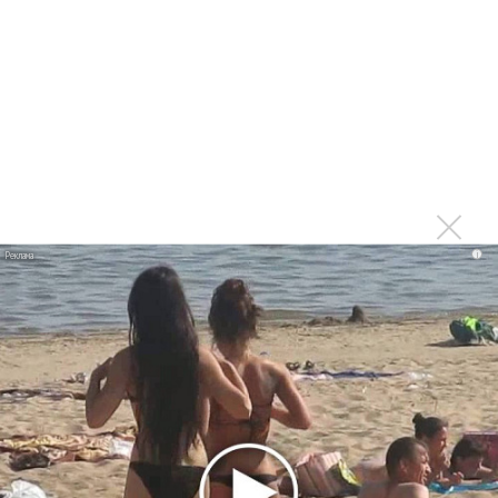
российский след
Deep Purple выпустили альбом «Whoosh!»
Deep Purple выпустят новый альбом
Вышел саундтрек фильма Тарантино «Однажды в
Голливуде»
Ian Gillan выпустит концерты в Москве и Питере на
альбоме
i
Дмитрий Медведев не слушает рэп и хип-хоп
Последнее
Продолжение фильма «Майкл» начнут снимать уже в
этом году
Басист Mötley Crüe признал использование плейбэка