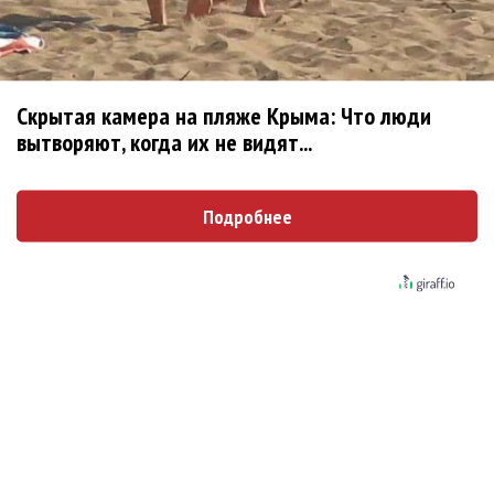
Karol G выпустила альбом с Дрейком и Бруно
Марсом
Скрытая камера на пляже Крыма: Что люди
Максим Фадеев и Маша Ржевская
вытворяют, когда их не видят...
перевыпустили «Когда я стану кошкой»
Подробнее
Клава Кока официально вышла «Замуж»
«Элли на маковом поле», Максим Лутчак и
«Смешарики» объединились
Авраам Руссо выпустил две солнечные песни
Сергей Сычёв - «Хит-парады в СССР. Полное
исследование»