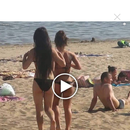
лучшей
Сосо Павлиашвили и Максим Фадеев показали клип «Я
не вернулся»
i
Zivert дебютировала в большом кино
Ариана Гранде сделает перерыв в публичности
Новое
Продолжение фильма «Майкл» начнут
снимать уже в этом году
Басист Mötley Crüe признал использование
плейбэка на концертах
Мадонна и Кайли Миноуг впервые записали
два фита