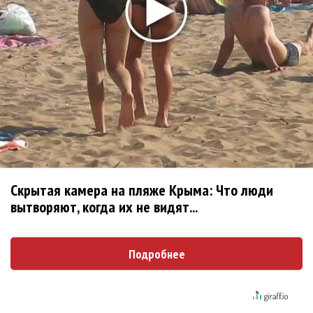
Сосо Павлиашвили и Максим Фадеев показали клип «Я
не вернулся»
Zivert дебютировала в большом кино
Ариана Гранде сделает перерыв в публичности
Ваня Дмитриенко побил рекорд Егора Крида, став
самым юным артистом, собравшим Лужники
Группа Dabro добилась отмены бренда ресторана
Da'Bro
Александр Добронравов рассказал «Чего хотят
мужчины?»
Скрытая камера на пляже Крыма: Что люди
Нюша нашла «Время любить»
вытворяют, когда их не видят...
«Три дня дождя» просят: «Не смотри наверх»
Ариана Гранде выпустила «злобный» альбом
Подробнее
«Petal»
Филипп Киркоров сходит с ума от «Луизы»
Гитарист Black Sabbath Тони Айомми показал первую