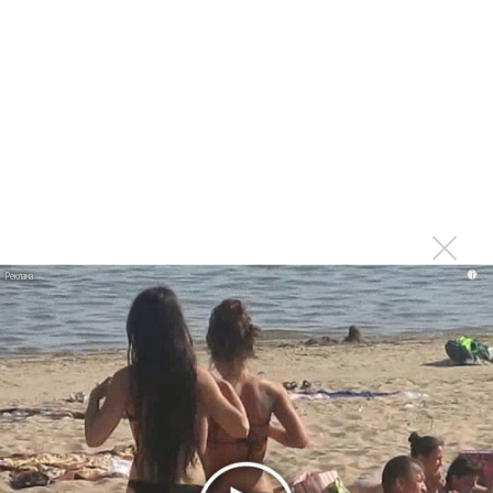
Сергей Сычёв - «Хит-парады в СССР. Полное
исследование»
Suno внедрил инструмент по нарушениям авторских
прав и новые водяные знаки
«Рианна работает в студии», - проговорился ее
партнер A$AP Rocky
Гленн Хьюз завершил свою гастрольную карьеру
Suno проиграла суд о нарушении авторских прав
немецкому лицензиату
i
Linkin Park показал трейлер документального фильма
«Unshatter»
РАО потребовало от театра Кадышевой неустойку
В сеть выложен уникальный концерт Led Zeppelin
1970 года
Ферги стала петь в Black Eyed Peas, чтобы стать
лучшей