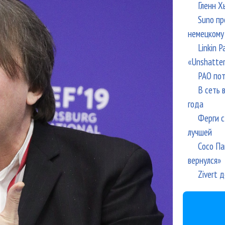
Гленн Х
Suno пр
немецкому
Linkin 
«Unshatte
РАО пот
В сеть 
года
Ферги с
лучшей
Сосо Па
вернулся»
Zivert 