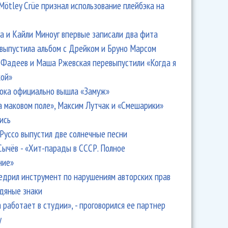
Mötley Crüe признал использование плейбэка на
 и Кайли Миноуг впервые записали два фита
 выпустила альбом с Дрейком и Бруно Марсом
Фадеев и Маша Ржевская перевыпустили «Когда я
кой»
ока официально вышла «Замуж»
а маковом поле», Максим Лутчак и «Смешарики»
ись
Руссо выпустил две солнечные песни
Сычёв - «Хит-парады в СССР. Полное
ние»
едрил инструмент по нарушениям авторских прав
одяные знаки
 работает в студии», - проговорился ее партнер
y