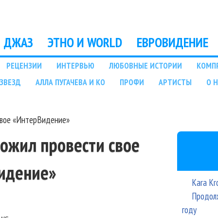
Перейти к основному
содержанию
ДЖАЗ
ЭТНО И WORLD
ЕВРОВИДЕНИЕ
РЕЦЕНЗИИ
ИНТЕРВЬЮ
ЛЮБОВНЫЕ ИСТОРИИ
КОМП
ЗВЕЗД
АЛЛА ПУГАЧЕВА И КО
ПРОФИ
АРТИСТЫ
О 
свое «ИнтерВидение»
ожил провести свое
идение»
Kara Kr
Продолж
году