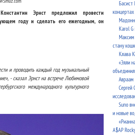
WSmuz.com
Басист 
концертах
Константин Эрнст предложил провести
Мадонна
ующем году и сделать его ежегодным, он
Karol G
Максим 
стану кош
Клава К
«Элли н
сти и проводить каждый год музыкальный
объединил
ие», - сказал Эрнст на встрече Любимовой
Авраам 
ербургского международного культурного
Сергей 
исследова
Suno вн
и новые в
«Рианна
A$AP Rock