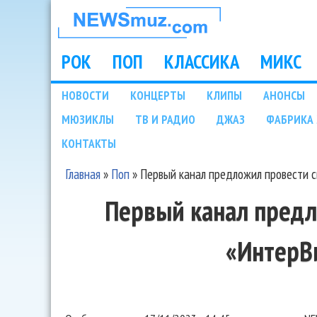
НОВОСТИ
МУЗЫКИ И
РОК
ПОП
КЛАССИКА
МИКС
Main menu
ШОУ БИЗНЕСА
НОВОСТИ
КОНЦЕРТЫ
КЛИПЫ
АНОНСЫ
Подразделы
МЮЗИКЛЫ
ТВ И РАДИО
ДЖАЗ
ФАБРИКА 
NEWSMUZ.COM
КОНТАКТЫ
Главная
»
Поп
»
Первый канал предложил провести 
Вы здесь
Первый канал предл
«ИнтерВ