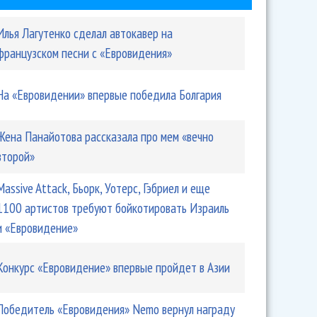
Илья Лагутенко сделал автокавер на
французском песни с «Евровидения»
На «Евровидении» впервые победила Болгария
Жена Панайотова рассказала про мем «вечно
второй»
Massive Attack, Бьорк, Уотерс, Гэбриел и еще
1100 артистов требуют бойкотировать Израиль
и «Евровидение»
Конкурс «Евровидение» впервые пройдет в Азии
Победитель «Евровидения» Nemo вернул награду