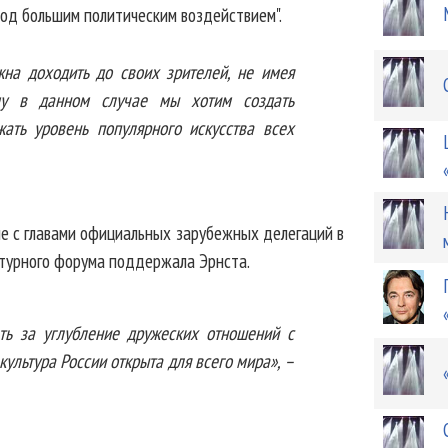
под большим политическим воздействием".
жна доходить до своих зрителей, не имея
ому в данном случае мы хотим создать
жать уровень популярного искусства всех
че с главами официальных зарубежных делегаций в
ьтурного форума поддержала Эрнста.
ать за углубление дружеских отношений с
ультура России открыта для всего мира», –