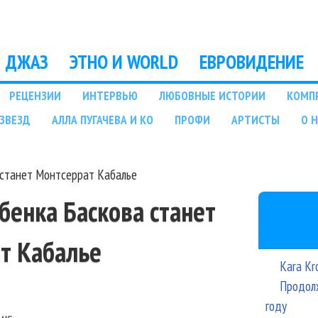
Перейти к основному
содержанию
ДЖАЗ
ЭТНО И WORLD
ЕВРОВИДЕНИЕ
РЕЦЕНЗИИ
ИНТЕРВЬЮ
ЛЮБОВНЫЕ ИСТОРИИ
КОМП
ЗВЕЗД
АЛЛА ПУГАЧЕВА И КО
ПРОФИ
АРТИСТЫ
О 
 станет Монтсеррат Кабалье
бенка Баскова станет
т Кабалье
Kara Kr
Продолж
году