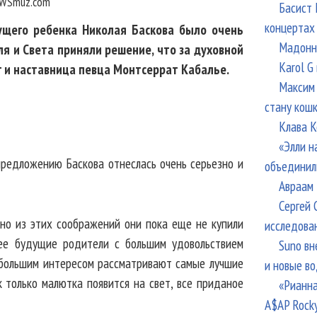
WSmuz.com
Басист 
концертах
ущего ребенка Николая Баскова было очень
Мадонна
ля и Света приняли решение, что за духовной
Karol G
 и наставница певца Монтсеррат Кабалье.
Максим 
стану кош
Клава К
«Элли н
предложению Баскова отнеслась очень серьезно и
объединил
Авраам 
Сергей 
нно из этих соображений они пока еще не купили
исследова
ее будущие родители с большим удовольствием
Suno вн
 большим интересом рассматривают самые лучшие
и новые в
к только малютка появится на свет, все приданое
«Рианна
A$AP Rock