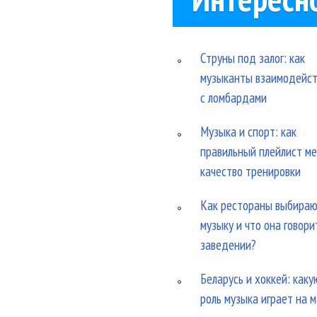
Струны под залог: как
музыканты взаимодейс
с ломбардами
Музыка и спорт: как
правильный плейлист м
качество тренировки
Как рестораны выбира
музыку и что она говори
заведении?
Беларусь и хоккей: каку
роль музыка играет на 