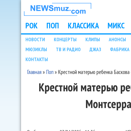
НОВОСТИ
МУЗЫКИ И
РОК
ПОП
КЛАССИКА
МИКС
Main menu
ШОУ БИЗНЕСА
НОВОСТИ
КОНЦЕРТЫ
КЛИПЫ
АНОНСЫ
Подразделы
МЮЗИКЛЫ
ТВ И РАДИО
ДЖАЗ
ФАБРИКА 
NEWSMUZ.COM
КОНТАКТЫ
Главная
»
Поп
»
Крестной матерью ребенка Баскова
Вы здесь
Крестной матерью ре
Монтсерра