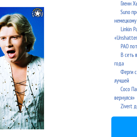
Гленн Х
Suno пр
немецкому
Linkin 
«Unshatte
РАО пот
В сеть 
года
Ферги с
лучшей
Сосо Па
вернулся»
Zivert 