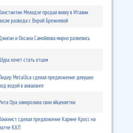
Константин Меладзе продал виллу в Италии
после развода с Верой Брежневой
Джиган и Оксана Самойлова мирно развелись
Шура хочет стать отцом
Лидер Metallica сделал предложение девушке
под водой в акваланге
Рита Ора заморозила свои яйцеклетки
Хоккеист сделал предложение Карине Кросс на
матче КХЛ