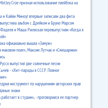
Mötley Crüe признал использование плейбэка на
 и Кайли Миноуг впервые записали два фита
 выпустила альбом с Дрейком и Бруно Марсом
Фадеев и Маша Ржевская перевыпустили «Когда я
кой»
ока официально вышла «Замуж»
а маковом поле», Максим Лутчак и «Смешарики»
ись
Руссо выпустил две солнечные песни
Сычёв - «Хит-парады в СССР. Полное
ние»
едрил инструмент по нарушениям авторских прав
одяные знаки
 работает в студии», - проговорился ее партнер
y