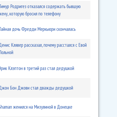
Тимур Родригез отказался содержать бывшую
жену, которую бросил по телефону
Тайная дочь Фредди Меркьюри скончалась
Денис Клявер рассказал, почему расстался с Евой
Польной
Эрик Клэптон в третий раз стал дедушкой
Джон Бон Джови стал дважды дедушкой
Shaman женился на Мизулиной в Донецке