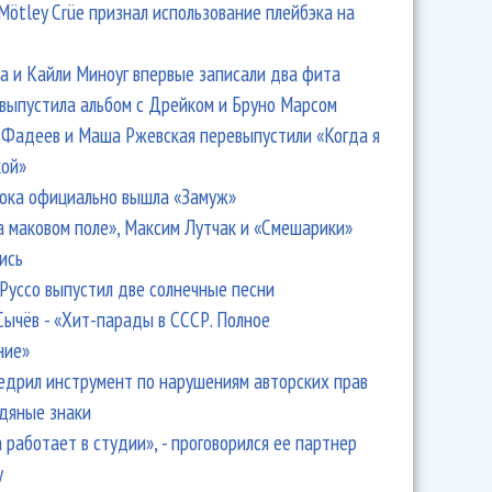
Mötley Crüe признал использование плейбэка на
 и Кайли Миноуг впервые записали два фита
 выпустила альбом с Дрейком и Бруно Марсом
Фадеев и Маша Ржевская перевыпустили «Когда я
кой»
ока официально вышла «Замуж»
а маковом поле», Максим Лутчак и «Смешарики»
ись
Руссо выпустил две солнечные песни
Сычёв - «Хит-парады в СССР. Полное
ние»
едрил инструмент по нарушениям авторских прав
одяные знаки
 работает в студии», - проговорился ее партнер
y