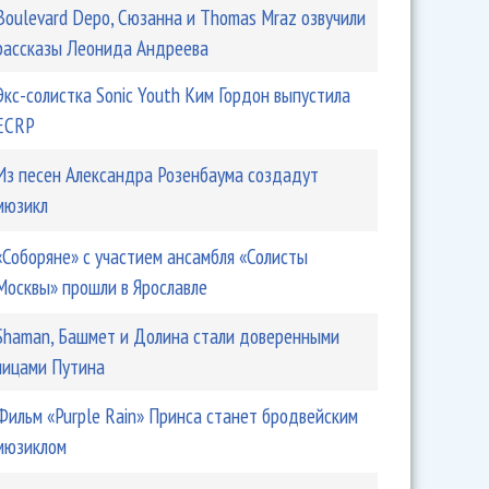
Boulevard Depo, Сюзанна и Thomas Mraz озвучили
рассказы Леонида Андреева
Экс-солистка Sonic Youth Ким Гордон выпустила
ECRP
Из песен Александра Розенбаума создадут
мюзикл
«Соборяне» с участием ансамбля «Солисты
Москвы» прошли в Ярославле
Shaman, Башмет и Долина стали доверенными
лицами Путина
Фильм «Purple Rain» Принса станет бродвейским
мюзиклом