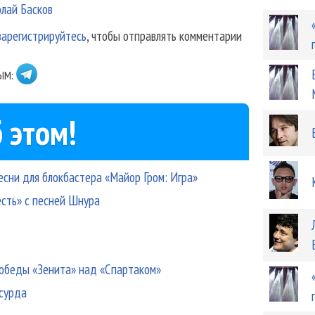
лай Басков
зарегистрируйтесь
, чтобы отправлять комментарии
ЫМ:
 этом!
есни для блокбастера «Майор Гром: Игра»
есть» с песней Шнура
победы «Зенита» над «Спартаком»
бсурда