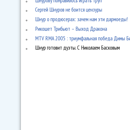
Шнурову понравилось играть труп
Сергей Шнуров не боится цензуры
Шнур о продюсерах: зачем нам эти дармоеды!
Рикошет Трибьют – Выход Дракона
MTV RMA 2005 : триумфальная победа Димы Б
Шнур готовит дуэты. С Николаем Басковым