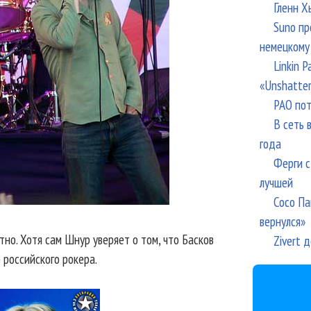
Гленн Х
Suno пр
немецкому
Linkin 
«Unshatte
РАО пот
В сеть 
года
Ферги с
лучшей
Сосо Па
вернулся»
тно. Хотя сам Шнур уверяет о том, что Басков
Zivert 
российского рокера.