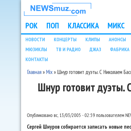
НОВОСТИ
МУЗЫКИ И
РОК
ПОП
КЛАССИКА
МИКС
Main menu
ШОУ БИЗНЕСА
НОВОСТИ
КОНЦЕРТЫ
КЛИПЫ
АНОНСЫ
Подразделы
МЮЗИКЛЫ
ТВ И РАДИО
ДЖАЗ
ФАБРИКА 
NEWSMUZ.COM
КОНТАКТЫ
Главная
»
Mix
»
Шнур готовит дуэты. С Николаем Ба
Вы здесь
Шнур готовит дуэты.
Опубликовано
вс, 13/03/2005 - 02:59
пользователем
NE
Сергей Шнуров собирается записать новые пес