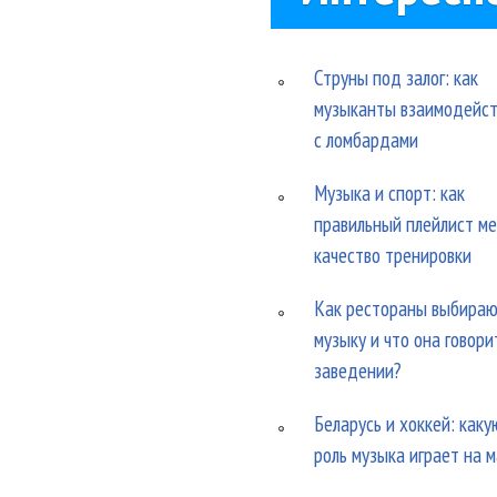
Струны под залог: как
музыканты взаимодейс
с ломбардами
Музыка и спорт: как
правильный плейлист м
качество тренировки
Как рестораны выбира
музыку и что она говори
заведении?
Беларусь и хоккей: каку
роль музыка играет на 