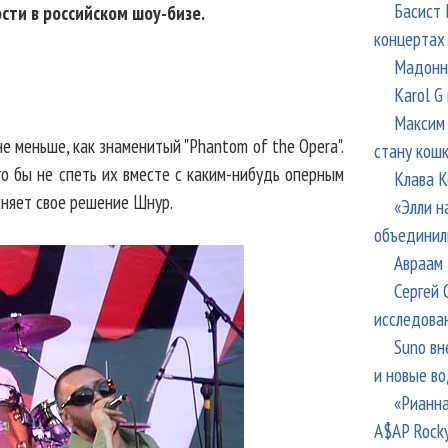
Басист 
сти в российском шоу-бизе.
концертах
Мадонна
Karol G
Максим 
е меньше, как знаменитый "Phantom of the Opera".
стану кош
го бы не спеть их вместе с каким-нибудь оперным
Клава К
сняет свое решение Шнур.
«Элли н
объединил
Авраам 
Сергей 
исследова
Suno вн
и новые в
«Рианна
A$AP Rock