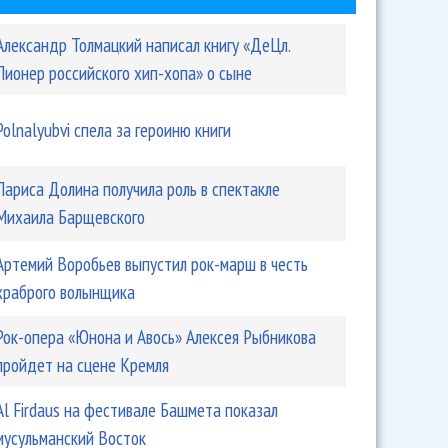
Александр Толмацкий написал книгу «ДеЦл.
Пионер российского хип-хопа» о сыне
Polnalyubvi спела за героиню книги
Лариса Долина получила роль в спектакле
Михаила Барщевского
Артемий Воробьев выпустил рок-марш в честь
храброго волынщика
Рок-опера «Юнона и Авось» Алексея Рыбникова
пройдет на сцене Кремля
Аl Firdaus на фестивале Башмета показал
мусульманский Восток