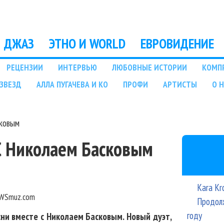
Перейти к основному
содержанию
ДЖАЗ
ЭТНО И WORLD
ЕВРОВИДЕНИЕ
РЕЦЕНЗИИ
ИНТЕРВЬЮ
ЛЮБОВНЫЕ ИСТОРИИ
КОМП
ЗВЕЗД
АЛЛА ПУГАЧЕВА И КО
ПРОФИ
АРТИСТЫ
О 
сковым
 С Николаем Басковым
Kara Kr
WSmuz.com
Продолж
году
ни вместе с Николаем Басковым. Новый дуэт,