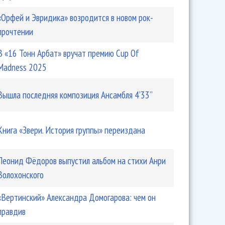
«Орфей и Эвридика» возродится в новом рок-
прочтении
В «16 Тонн Арбат» вручат премию Cup Of
Madness 2025
Вышла последняя композиция Ансамбля 4’33’’
Книга «Звери. История группы» переиздана
Леонид Фёдоров выпустил альбом на стихи Анри
Волохонского
«Вертинский» Александра Домогарова: чем он
правдив