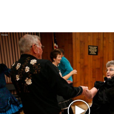
Денис Клявер умоляет ИИ-модель: «Не
плачь, Анастасия»
Pizza нашла свою колючую «Проволоку»
Дельфин рассказал о смерти в песне
«Яблоки»
Филипп Киркоров сбросил улыбающуюся
маску в клипе «Давно всё хорошо»
Диана Гурцкая с помощью ИИ воссоздала
образ покойного мужа в клипе «Милый мой»
Victoria Monét танцует в «Reach Out»