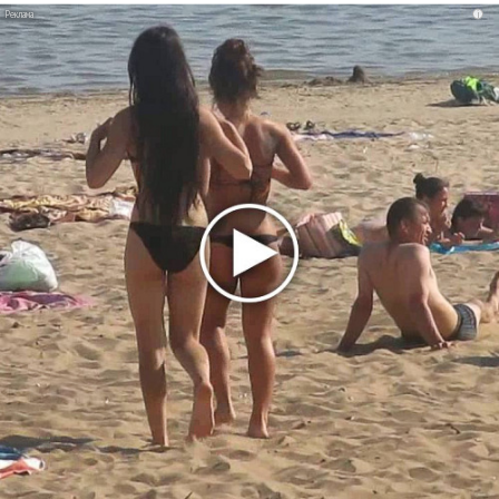
i
Ваня Дмитриенко побил рекорд Егора Крида, став
самым юным артистом, собравшим Лужники
Группа Dabro добилась отмены бренда ресторана
Da'Bro
Александр Добронравов рассказал «Чего хотят
мужчины?»
Нюша нашла «Время любить»
«Три дня дождя» просят: «Не смотри наверх»
Ариана Гранде выпустила «злобный» альбом
«Petal»
Филипп Киркоров сходит с ума от «Луизы»
Гитарист Black Sabbath Тони Айомми показал первую
песню из сольного альбома
Денис Клявер умоляет ИИ-модель: «Не плачь,
Анастасия»