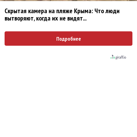
Новое
Скрытая камера на пляже Крыма: Что люди
вытворяют, когда их не видят...
«Рианна работает в студии», - проговорился
Подробнее
ее партнер A$AP Rocky
Гленн Хьюз завершил свою гастрольную
карьеру
Suno проиграла суд о нарушении авторских
прав немецкому лицензиату
Linkin Park показал трейлер документального
фильма «Unshatter»
РАО потребовало от театра Кадышевой
неустойку