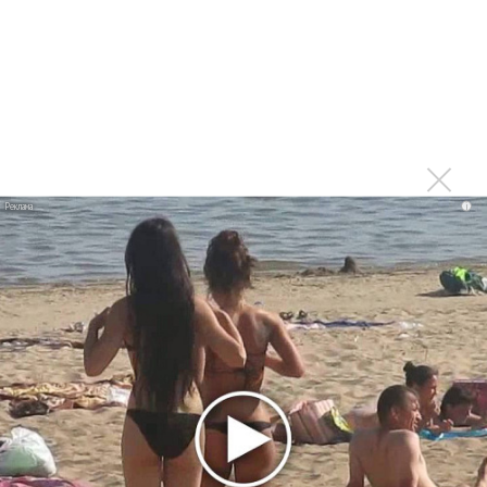
Мадонна и Кайли Миноуг впервые записали два
фита
Karol G выпустила альбом с Дрейком и Бруно
Марсом
Максим Фадеев и Маша Ржевская перевыпустили
«Когда я стану кошкой»
Клава Кока официально вышла «Замуж»
i
«Элли на маковом поле», Максим Лутчак и
«Смешарики» объединились
Авраам Руссо выпустил две солнечные песни
Сергей Сычёв - «Хит-парады в СССР. Полное
исследование»
Suno внедрил инструмент по нарушениям авторских
прав и новые водяные знаки
«Рианна работает в студии», - проговорился ее
партнер A$AP Rocky