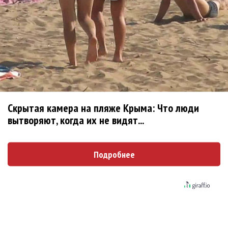
Гленн Хьюз завершил свою гастрольную карьеру
Suno проиграла суд о нарушении авторских прав
немецкому лицензиату
Linkin Park показал трейлер документального фильма
«Unshatter»
РАО потребовало от театра Кадышевой неустойку
В сеть выложен уникальный концерт Led Zeppelin
1970 года
Скрытая камера на пляже Крыма: Что люди
Ферги стала петь в Black Eyed Peas, чтобы стать
вытворяют, когда их не видят...
лучшей
Сосо Павлиашвили и Максим Фадеев показали клип «Я
Подробнее
не вернулся»
Zivert дебютировала в большом кино
Новое