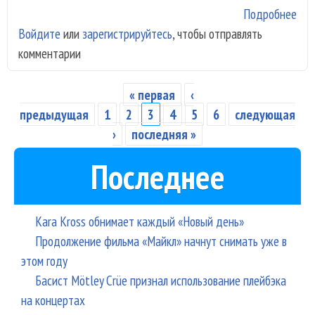
Подробнее
о С
Войдите
или
зарегистрируйтесь
, чтобы отправлять
Mar
комментарии
аре
за
про
« первая
‹
Страницы
предыдущая
1
2
3
4
5
6
следующая
›
последняя »
Последнее
Kara Kross обнимает каждый «Новый день»
Продолжение фильма «Майкл» начнут снимать уже в
этом году
Басист Mötley Crüe признал использование плейбэка
на концертах