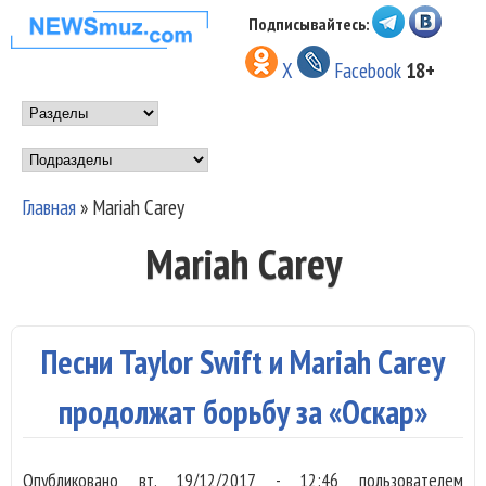
Перейти к основному
Подписывайтесь:
НОВОСТИ
содержанию
X
Facebook
18+
МУЗЫКИ И
Main menu
ШОУ БИЗНЕСА
Подразделы
NEWSMUZ.COM
Главная
»
Mariah Carey
Вы здесь
Mariah Carey
Песни Taylor Swift и Mariah Carey
продолжат борьбу за «Оскар»
Опубликовано
вт, 19/12/2017 - 12:46
пользователем