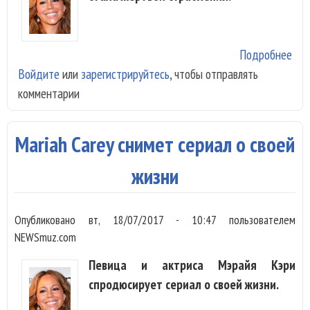
Подробнее
о M
Войдите
или
зарегистрируйтесь
, чтобы отправлять
Car
комментарии
огр
на 
тыс
Mariah Carey снимет сериал о своей
жизни
Опубликовано
вт, 18/07/2017 - 10:47
пользователем
NEWSmuz.com
Певица и актриса Мэрайя Кэри
спродюсирует сериал о своей жизни.