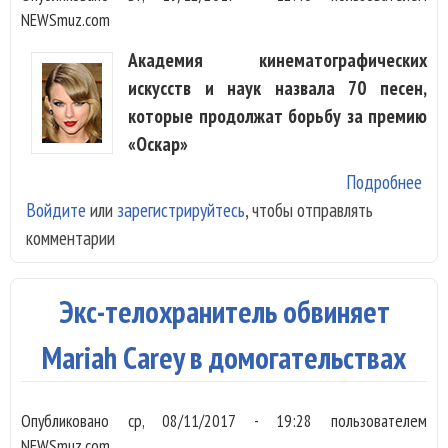
NEWSmuz.com
Академия кинематографических
искусств и наук назвала 70 песен,
которые продолжат борьбу за премию
«Оскар»
Подробнее
о П
Войдите
или
зарегистрируйтесь
, чтобы отправлять
Tay
комментарии
Swi
Mar
Car
Экс-телохранитель обвиняет
про
бор
Mariah Carey в домогательствах
«Ос
Опубликовано
ср, 08/11/2017 - 19:28
пользователем
NEWSmuz.com