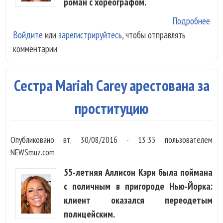
роман с хореографом.
Подробнее
о M
Войдите
или
зарегистрируйтесь
, чтобы отправлять
Car
комментарии
зак
ром
мо
Сестра Mariah Carey арестована за
хор
проституцию
Опубликовано
вт, 30/08/2016 - 13:35
пользователем
NEWSmuz.com
55-летняя Аллисон Кэри была поймана
с поличным в пригороде Нью-Йорка:
клиент оказался переодетым
полицейским.