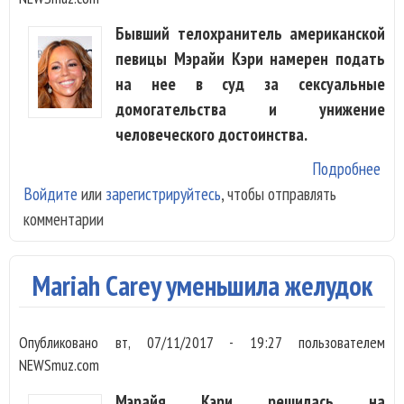
Бывший телохранитель американской
певицы Мэрайи Кэри намерен подать
на нее в суд за сексуальные
домогательства и унижение
человеческого достоинства.
Подробнее
о Э
Войдите
или
зарегистрируйтесь
, чтобы отправлять
тел
комментарии
обв
Car
дом
Mariah Carey уменьшила желудок
Опубликовано
вт, 07/11/2017 - 19:27
пользователем
NEWSmuz.com
Мэрайя Кэри решилась на