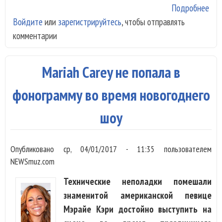
Подробнее
о З
Войдите
или
зарегистрируйтесь
, чтобы отправлять
Мэр
комментарии
Кэр
Алл
сла
Mariah Carey не попала в
пос
по
фонограмму во время новогоднего
воп
шоу
Опубликовано
ср, 04/01/2017 - 11:35
пользователем
NEWSmuz.com
Технические неполадки помешали
знаменитой американской певице
Мэрайе Кэри достойно выступить на