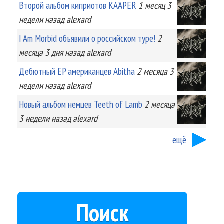
Второй альбом киприотов KA'APER
1 месяц 3
недели
назад
alexard
I Am Morbid объявили о российском туре!
2
месяца 3 дня
назад
alexard
Дебютный EP американцев Abitha
2 месяца 3
недели
назад
alexard
Новый альбом немцев Teeth of Lamb
2 месяца
3 недели
назад
alexard
ещё
Поиск