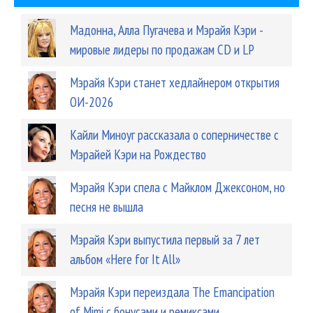
Мадонна, Алла Пугачева и Мэрайя Кэри -
мировые лидеры по продажам CD и LP
Мэрайя Кэри станет хедлайнером открытия
ОИ-2026
Кайли Миноуг рассказала о соперничестве с
Мэрайей Кэри на Рождество
Мэрайя Кэри спела с Майклом Джексоном, но
песня не вышла
Мэрайя Кэри выпустила первый за 7 лет
альбом «Here for It All»
Мэрайя Кэри переиздала The Emancipation
of Mimi с бонусами и ремиксами