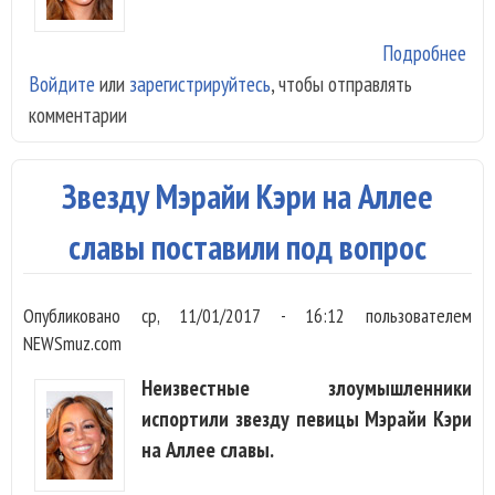
Подробнее
о
Войдите
или
зарегистрируйтесь
, чтобы отправлять
Mar
комментарии
Car
сни
сер
Звезду Мэрайи Кэри на Аллее
о
сво
славы поставили под вопрос
жиз
Опубликовано
ср, 11/01/2017 - 16:12
пользователем
NEWSmuz.com
Неизвестные злоумышленники
испортили звезду певицы Мэрайи Кэри
на Аллее славы.