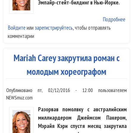
Эмпайр-стейт-билдинг в Нью-Йорке.
Подробнее
о M
Войдите
или
зарегистрируйтесь
, чтобы отправлять
заж
комментарии
рож
огн
Йор
Mariah Carey закрутила роман с
молодым хореографом
Опубликовано
пт, 02/12/2016 - 12:00
пользователем
NEWSmuz.com
Разорвав помолвку с австралийским
миллиардером Джеймсом Пакером,
Мэрайя Кэри спустя месяц закрутила