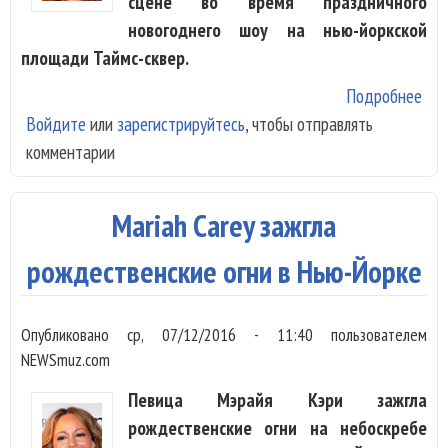
сцене во время праздничного
новогоднего шоу на нью-йоркской
площади Таймс-сквер.
Подробнее
о M
Войдите
или
зарегистрируйтесь
, чтобы отправлять
Car
комментарии
поп
фон
во 
Mariah Carey зажгла
нов
шо
рождественские огни в Нью-Йорке
Опубликовано
ср, 07/12/2016 - 11:40
пользователем
NEWSmuz.com
Певица Мэрайя Кэри зажгла
рождественские огни на небоскребе