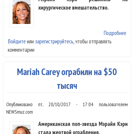
хирургическое вмешательство.
Подробнее
о M
Войдите
или
зарегистрируйтесь
, чтобы отправлять
Car
комментарии
уме
жел
Mariah Carey ограбили на $50
тысяч
Опубликовано
пт, 20/10/2017 - 17:04
пользователем
NEWSmuz.com
Американская поп-звезда Мэрайя Кэри
стала жертвой ограбления.