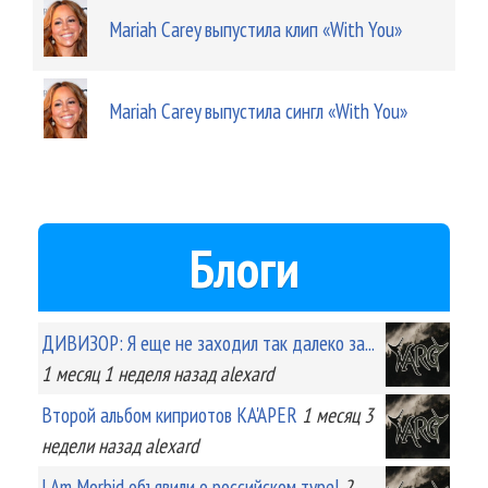
Mariah Carey выпустила клип «With You»
Mariah Carey выпустила сингл «With You»
Блоги
ДИВИЗОР: Я еще не заходил так далеко за...
1 месяц 1 неделя
назад
alexard
Второй альбом киприотов KA'APER
1 месяц 3
недели
назад
alexard
I Am Morbid объявили о российском туре!
2