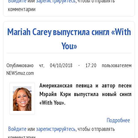
Войдите
или
зарегистрируйтесь
, чтобы отправлять
Car
комментарии
вып
кли
«Wi
Mariah Carey выпустила сингл «With
You
You»
Опубликовано
чт, 04/10/2018 - 17:20
пользователем
NEWSmuz.com
Американская певица и автор песен
Мэрайя Кэри выпустила новый сингл
«With You».
Подробнее
о M
Войдите
или
зарегистрируйтесь
, чтобы отправлять
Car
комментарии
вып