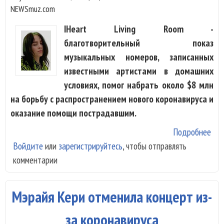
NEWSmuz.com
IHeart Living Room -
благотворительный показ
музыкальных номеров, записанных
известными артистами в домашних
условиях, помог набрать около $8 млн
на борьбу с распространением нового коронавируса и
оказание помощи пострадавшим.
Подробнее
о
Войдите
или
зарегистрируйтесь
, чтобы отправлять
Муз
комментарии
мар
IHe
$8 
Мэрайя Кери отменила концерт из-
бор
кор
за коронавируса