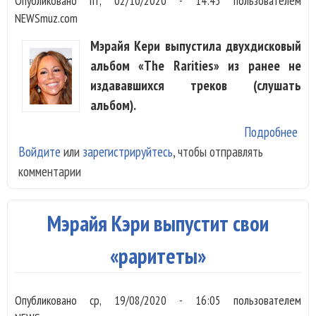
Опубликовано
пт, 02/10/2020 - 14:45
пользователем
NEWSmuz.com
Мэрайя Кери выпустила двухдисковый
альбом «The Rarities» из ранее не
издававшихся треков (слушать
альбом).
Подробнее
о М
Войдите
или
зарегистрируйтесь
, чтобы отправлять
Кер
комментарии
вып
«Ра
Мэрайя Кэри выпустит свои
«раритеты»
Опубликовано
ср, 19/08/2020 - 16:05
пользователем