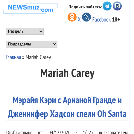
Перейти к основному
Подписывайтесь:
НОВОСТИ
содержанию
X
Facebook
18+
МУЗЫКИ И
Main menu
ШОУ БИЗНЕСА
Подразделы
NEWSMUZ.COM
Главная
»
Mariah Carey
Вы здесь
Mariah Carey
Мэрайя Кэри с Арианой Гранде и
Дженнифер Хадсон спели Oh Santa
Опубликовано
пт, 04/12/2020 - 16:25
пользователем