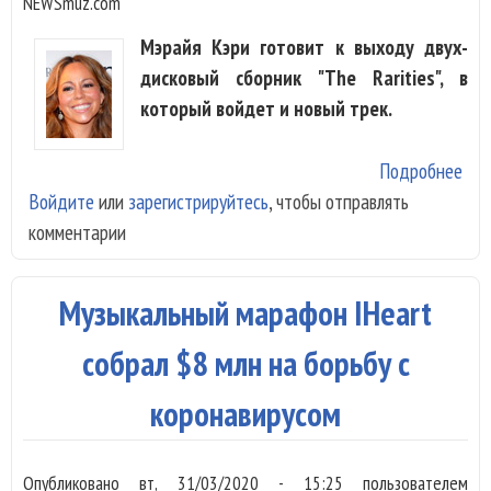
NEWSmuz.com
Мэрайя Кэри готовит к выходу двух-
дисковый сборник "The Rarities", в
который войдет и новый трек.
Подробнее
о М
Войдите
или
зарегистрируйтесь
, чтобы отправлять
Кэр
комментарии
вып
сво
«ра
Музыкальный марафон IHeart
собрал $8 млн на борьбу с
коронавирусом
Опубликовано
вт, 31/03/2020 - 15:25
пользователем