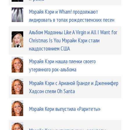
Мэрайя Кэри и Wham! продолжают
лидировать в топах рождественских песен
Альбом Мадонны Like A Virgin и All I Want for
Christmas Is You Мэрайи Кэри стали
нацдостоянием США
Мэрайя Кэри нашла пленки своего
утерянного рок-альбома
Мэрайя Кэри с Арианой Гранде и Дженнифер
Хадсон спели Oh Santa
Мэрайя Кери выпустила «Раритеты»