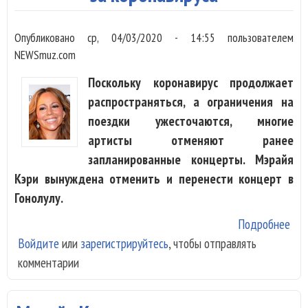
Опубликовано
ср, 04/03/2020 - 14:55
пользователем
NEWSmuz.com
Поскольку коронавирус продолжает
распространяться, а ограничения на
поездки ужесточаются, многие
артисты отменяют ранее
запланированные концерты. Мэрайя
Кэри вынуждена отменить и перенести концерт в
Гонолулу.
Подробнее
о М
Войдите
или
зарегистрируйтесь
, чтобы отправлять
Кер
комментарии
отм
кон
за