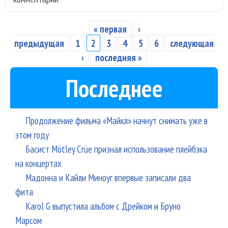
син
«Wi
« первая
‹
Страницы
You
предыдущая
1
2
3
4
5
6
следующая
›
последняя »
Последнее
Продолжение фильма «Майкл» начнут снимать уже в
этом году
Басист Mötley Crüe признал использование плейбэка
на концертах
Мадонна и Кайли Миноуг впервые записали два
фита
Karol G выпустила альбом с Дрейком и Бруно
Марсом