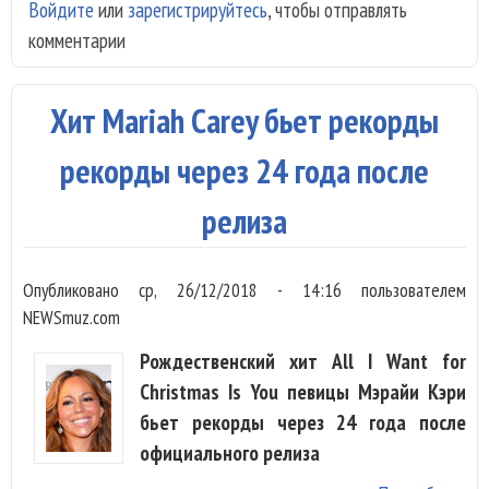
Войдите
или
зарегистрируйтесь
, чтобы отправлять
вып
комментарии
на 
поп
рож
Хит Mariah Carey бьет рекорды
пес
рекорды через 24 года после
релиза
Опубликовано
ср, 26/12/2018 - 14:16
пользователем
NEWSmuz.com
Рождественский хит All I Want for
Christmas Is You певицы Мэрайи Кэри
бьет рекорды через 24 года после
официального релиза