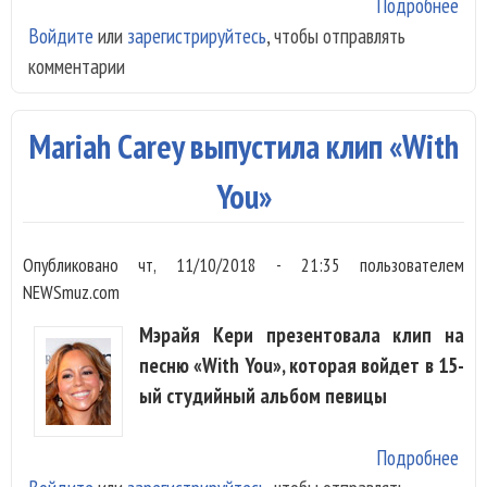
Подробнее
о Х
Войдите
или
зарегистрируйтесь
, чтобы отправлять
Mar
комментарии
Car
бье
рек
Mariah Carey выпустила клип «With
рек
чер
You»
24 
пос
Опубликовано
чт, 11/10/2018 - 21:35
пользователем
рел
NEWSmuz.com
Мэрайя Кери презентовала клип на
песню «With You», которая войдет в 15-
ый студийный альбом певицы
Подробнее
о M