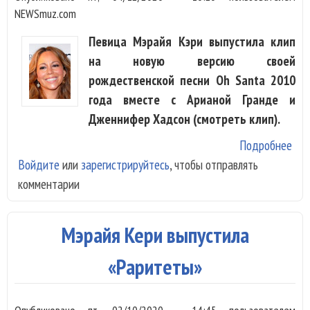
NEWSmuz.com
Певица Мэрайя Кэри выпустила клип
на новую версию своей
рождественской песни Oh Santa 2010
года вместе с Арианой Гранде и
Дженнифер Хадсон (смотреть клип).
Подробнее
о М
Войдите
или
зарегистрируйтесь
, чтобы отправлять
Кэр
комментарии
Ари
Гра
Дж
Мэрайя Кери выпустила
Хад
спе
«Раритеты»
San