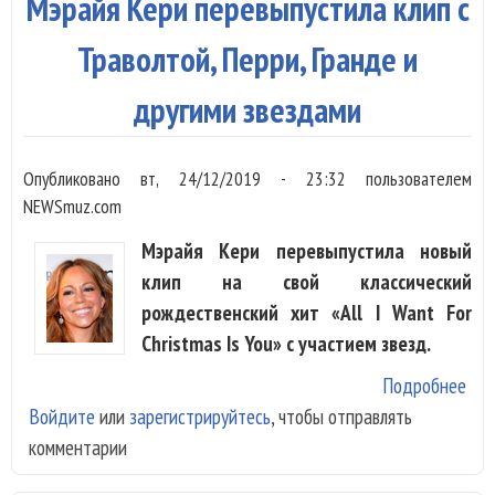
Мэрайя Кери перевыпустила клип с
кор
Траволтой, Перри, Гранде и
другими звездами
Опубликовано
вт, 24/12/2019 - 23:32
пользователем
NEWSmuz.com
Мэрайя Кери перевыпустила новый
клип на свой классический
рождественский хит «All I Want For
Christmas Is You» с участием звезд.
Подробнее
о М
Войдите
или
зарегистрируйтесь
, чтобы отправлять
пер
комментарии
кли
Тра