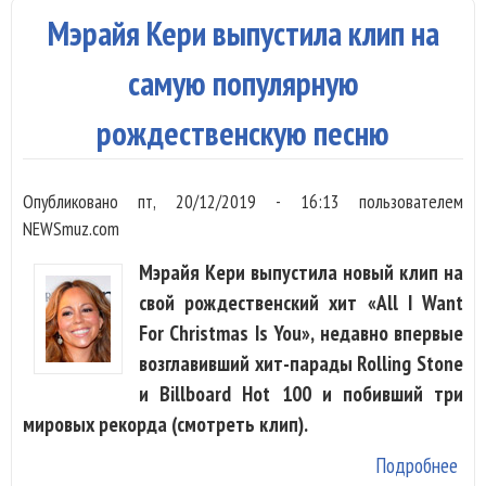
Пер
Мэрайя Кери выпустила клип на
и д
зве
самую популярную
рождественскую песню
Опубликовано
пт, 20/12/2019 - 16:13
пользователем
NEWSmuz.com
Мэрайя Кери выпустила новый клип на
свой рождественский хит «All I Want
For Christmas Is You», недавно впервые
возглавивший хит-парады Rolling Stone
и Billboard Hot 100 и побивший три
мировых рекорда (смотреть клип).
Подробнее
о М