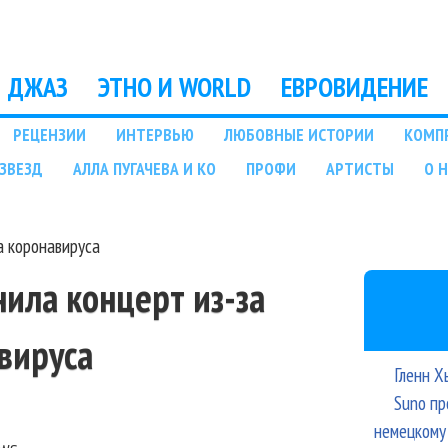
Перейти к основному
содержанию
ДЖАЗ
ЭТНО И WORLD
ЕВРОВИДЕНИЕ
РЕЦЕНЗИИ
ИНТЕРВЬЮ
ЛЮБОВНЫЕ ИСТОРИИ
КОМП
ЗВЕЗД
АЛЛА ПУГАЧЕВА И КО
ПРОФИ
АРТИСТЫ
О 
а коронавируса
ила концерт из-за
вируса
Гленн Х
Suno пр
немецкому