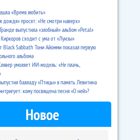
ашла «Время любить»
я дождя» просят: «Не смотри наверх»
Гранде выпустила «злобный» альбом «Petal»
Киркоров сходит с ума от «Луизы»
т Black Sabbath Тони Айомми показал первую
ольного альбома
лявер умоляет ИИ-модель: «Не плачь,
»
выпустил балладу «Птицы» в память Левитина
интригует: кому посвящена песня «О ней»?
Новое