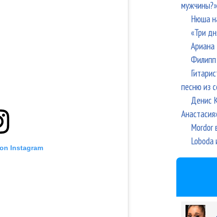
мужчины?»
Нюша н
«Три дн
Ариана 
Филипп 
Гитарис
песню из с
Денис К
Анастасия
Mordor 
Loboda 
 on Instagram