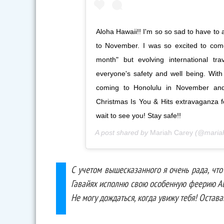
Aloha Hawaii!! I'm so so sad to have t
to November. I was so excited to com
month" but evolving international tra
everyone's safety and well being. Wit
coming to Honolulu in November and
Christmas Is You & Hits extravaganza for
wait to see you! Stay safe!!
A post shared by
Mariah Carey
(@maria
С учетом вышесказанного я очень рада, что
Гавайях исполню свою особенную феерию All I
Не могу дождаться, когда увижу тебя! Остава