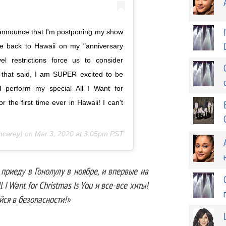
o announce that I'm postponing my show
e back to Hawaii on my "anniversary
vel restrictions force us to consider
h that said, I am SUPER excited to be
 perform my special All I Want for
 the first time ever in Hawaii! I can't
hcarey) on
Mar 3, 2020 at 3:05pm PST
 приеду в Гонолулу в ноябре, и впервые на
 Want for Christmas Is You и все-все хиты!
йся в безопасности!»