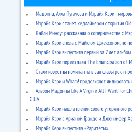
Мадонна, Алла Пугачева и Мэрайя Кэри - миро
Мэрайя Кэри станет хедлайнером открытия О
Кайли Миноуг рассказала о соперничестве с М
Мэрайя Кэри спела с Майклом Джексоном, но п
Мэрайя Кэри выпустила первый за 7 лет альбом «
Мэрайя Кэри переиздала The Emancipation of M
Стали известны номинанты в зал славы рок-н-р
Мэрайя Кэри и Wham! продолжают лидировать 
Альбом Мадонны Like A Virgin и All I Want for 
США
Мэрайя Кэри нашла пленки своего утерянного р
Мэрайя Кэри с Арианой Гранде и Дженнифер Ха
Мэрайя Кери выпустила «Раритеты»