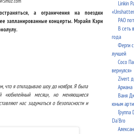
WSmuz.com
Linkin 
«Unshatte
остраняться, а ограничения на поездки
РАО пот
ее запланированные концерты. Мэрайя Кэри
В сеть 
онолулу.
года
Ферги с
лучшей
Сосо Па
вернулся»
Zivert 
ам, что я откладываю шоу до ноября. Я была
Ариана 
й «юбилейный месяц», но меняющиеся
Ваня Дм
тавляют нас задуматься о безопасности и
юным арти
Группа 
Da'Bro
Алексан