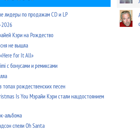
вые лидеры по продажам CD и LP
И-2026
эрайей Кэри на Рождество
есня не вышла
Here for It All»
imi с бонусами и ремиксами
олла
в топах рождественских песен
Christmas Is You Мэрайи Кэри стали нацдостоянием
ок-альбома
дсон спели Oh Santa