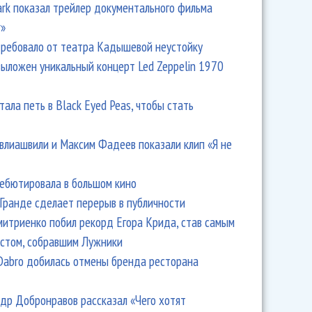
Park показал трейлер документального фильма
r»
ребовало от театра Кадышевой неустойку
выложен уникальный концерт Led Zeppelin 1970
тала петь в Black Eyed Peas, чтобы стать
влиашвили и Максим Фадеев показали клип «Я не
дебютировала в большом кино
Гранде сделает перерыв в публичности
итриенко побил рекорд Егора Крида, став самым
стом, собравшим Лужники
Dabro добилась отмены бренда ресторана
др Добронравов рассказал «Чего хотят