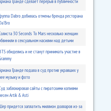
Ариана Гранде сделает перерыв в публичности
Группа Dabro добилась отмены бренда ресторана
Da'Bro
Солиста 30 Seconds To Mars несколько женщин
обвинили в сексуальном насилии над детьми
BTS обиделись и не станут принимать участие в
Grammy
Ариана Гранде подала в суд против укравших у
нее музыку и фото
Суд заблокировал сайты с пиратскими копиями
песен Artik & Asti
Шер придется заплатить миллион долларов из-за