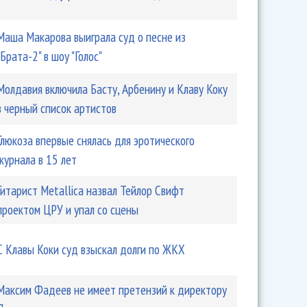
Маша Макарова выиграла суд о песне из
"Брата-2" в шоу "Голос"
Молдавия включила Басту, Арбенину и Клаву Коку
в черный список артистов
Глюкоза впервые снялась для эротического
журнала в 15 лет
Гитарист Metallica назвал Тейлор Свифт
проектом ЦРУ и упал со сцены
С Клавы Коки суд взыскал долги по ЖКХ
Максим Фадеев не имеет претензий к директору