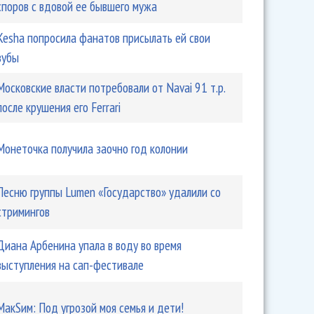
споров с вдовой ее бывшего мужа
Kesha попросила фанатов присылать ей свои
зубы
Московские власти потребовали от Navai 91 т.р.
после крушения его Ferrari
Монеточка получила заочно год колонии
Песню группы Lumen «Государство» удалили со
стримингов
Диана Арбенина упала в воду во время
выступления на сап-фестивале
МакSим: Под угрозой моя семья и дети!