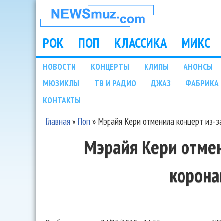
НОВОСТИ
МУЗЫКИ И
РОК
ПОП
КЛАССИКА
МИКС
Main menu
ШОУ БИЗНЕСА
НОВОСТИ
КОНЦЕРТЫ
КЛИПЫ
АНОНСЫ
Подразделы
МЮЗИКЛЫ
ТВ И РАДИО
ДЖАЗ
ФАБРИКА 
NEWSMUZ.COM
КОНТАКТЫ
Главная
»
Поп
»
Мэрайя Кери отменила концерт из-з
Вы здесь
Мэрайя Кери отмен
корона